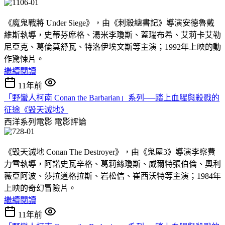
《魔鬼戰將 Under Siege》，由《剌殺總書記》導演安德魯戴
維斯執導，史蒂芬席格、湯米李瓊斯、蓋瑞布希、艾莉卡艾勒
尼亞克、葛倫莫舒瓦、特洛伊埃文斯等主演；1992年上映的動
作驚悚片。
繼續閱讀
11年前
「野蠻人柯南 Conan the Barbarian」系列──踏上血腥與殺戮的
征途《毀天滅地》
西洋系列電影
電影評論
《毀天滅地 Conan The Destroyer》，由《鬼屋3》導演李察費
力雪執導，阿諾史瓦辛格、葛莉絲瓊斯、威爾特張伯倫、奧利
薇亞阿波、莎拉道格拉斯、岩松信、崔西沃特等主演；1984年
上映的奇幻冒險片。
繼續閱讀
11年前