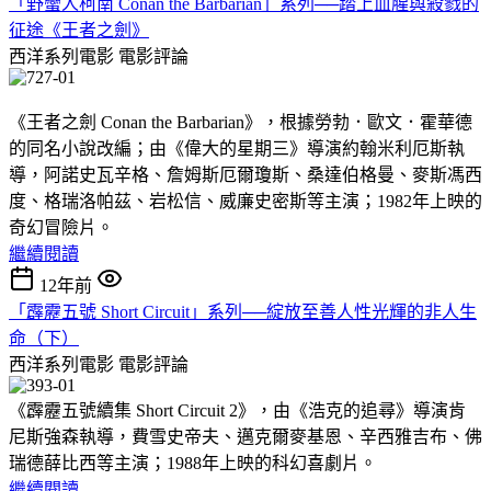
「野蠻人柯南 Conan the Barbarian」系列──踏上血腥與殺戮的
征途《王者之劍》
西洋系列電影
電影評論
《王者之劍 Conan the Barbarian》，根據勞勃．歐文．霍華德
的同名小說改編；由《偉大的星期三》導演約翰米利厄斯執
導，阿諾史瓦辛格、詹姆斯厄爾瓊斯、桑達伯格曼、麥斯馮西
度、格瑞洛帕茲、岩松信、威廉史密斯等主演；1982年上映的
奇幻冒險片。
繼續閱讀
12年前
「霹靂五號 Short Circuit」系列──綻放至善人性光輝的非人生
命（下）
西洋系列電影
電影評論
《霹靂五號續集 Short Circuit 2》，由《浩克的追尋》導演肯
尼斯強森執導，費雪史帝夫、邁克爾麥基恩、辛西雅吉布、佛
瑞德薛比西等主演；1988年上映的科幻喜劇片。
繼續閱讀