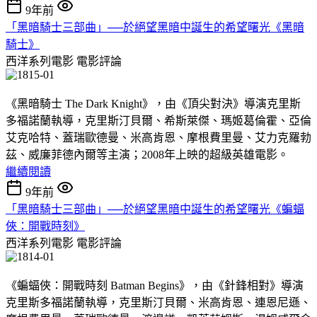
9年前
「黑暗騎士三部曲」──於絕望黑暗中誕生的希望曙光《黑暗
騎士》
西洋系列電影
電影評論
《黑暗騎士 The Dark Knight》，由《頂尖對決》導演克里斯
多福諾蘭執導，克里斯汀貝爾、希斯萊傑、瑪姬葛倫霍、亞倫
艾克哈特、蓋瑞歐德曼、米高肯恩、摩根費里曼、艾力克羅勃
茲、威廉菲德內爾等主演；2008年上映的超級英雄電影。
繼續閱讀
9年前
「黑暗騎士三部曲」──於絕望黑暗中誕生的希望曙光《蝙蝠
俠：開戰時刻》
西洋系列電影
電影評論
《蝙蝠俠：開戰時刻 Batman Begins》，由《針鋒相對》導演
克里斯多福諾蘭執導，克里斯汀貝爾、米高肯恩、連恩尼遜、