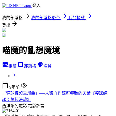
登入
我的部落格
我的部落格後台
我的帳號
登出
喵魔的亂想魔境
相簿
部落格
名片
9年前
「猩球崛起三部曲」──人類自作孽所導致的天譴《猩球崛
起：終極決戰》
西洋系列電影
電影評論