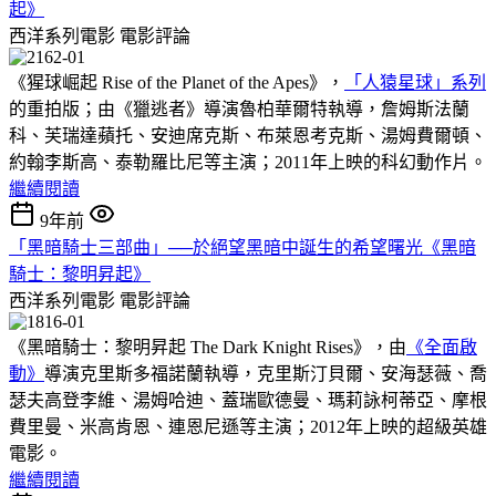
起》
西洋系列電影
電影評論
《猩球崛起 Rise of the Planet of the Apes》，
「人猿星球」系列
的重拍版；由《獵逃者》導演魯柏華爾特執導，詹姆斯法蘭
科、芙瑞達蘋托、安迪席克斯、布萊恩考克斯、湯姆費爾頓、
約翰李斯高、泰勒羅比尼等主演；2011年上映的科幻動作片。
繼續閱讀
9年前
「黑暗騎士三部曲」──於絕望黑暗中誕生的希望曙光《黑暗
騎士：黎明昇起》
西洋系列電影
電影評論
《黑暗騎士：黎明昇起 The Dark Knight Rises》，由
《全面啟
動》
導演克里斯多福諾蘭執導，克里斯汀貝爾、安海瑟薇、喬
瑟夫高登李維、湯姆哈迪、蓋瑞歐德曼、瑪莉詠柯蒂亞、摩根
費里曼、米高肯恩、連恩尼遜等主演；2012年上映的超級英雄
電影。
繼續閱讀