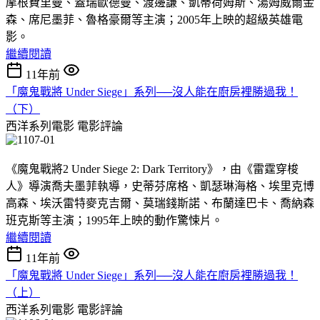
摩根費里曼、蓋瑞歐德曼、渡邊謙、凱蒂荷姆斯、湯姆威爾金
森、席尼墨菲、魯格豪爾等主演；2005年上映的超級英雄電
影。
繼續閱讀
11年前
「魔鬼戰將 Under Siege」系列──沒人能在廚房裡勝過我！
（下）
西洋系列電影
電影評論
《魔鬼戰將2 Under Siege 2: Dark Territory》，由《雷霆穿梭
人》導演喬夫墨菲執導，史蒂芬席格、凱瑟琳海格、埃里克博
高森、埃沃雷特麥克吉爾、莫瑞錢斯諾、布蘭達巴卡、喬納森
班克斯等主演；1995年上映的動作驚悚片。
繼續閱讀
11年前
「魔鬼戰將 Under Siege」系列──沒人能在廚房裡勝過我！
（上）
西洋系列電影
電影評論