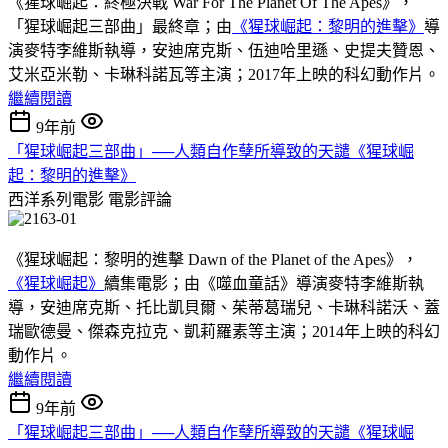
《猩球崛起：終極決戰 War For The Planet Of The Apes》，
「猩球崛起三部曲」最終章；由
《猩球崛起：黎明的進擊》
導
演麥特李維斯執導，安迪席克斯、伍迪哈里遜、史提夫贊恩、
艾米亞米勒、卡琳科諾瓦等主演；2017年上映的科幻動作片。
繼續閱讀
9年前
「猩球崛起三部曲」──人類自作孽所導致的天譴《猩球崛
起：黎明的進擊》
西洋系列電影
電影評論
《猩球崛起：黎明的進擊 Dawn of the Planet of the Apes》，
《猩球崛起》
續集電影；由《噬血童話》導演麥特李維斯執
導，安迪席克斯、托比凱貝爾、茱蒂葛瑞兒、卡琳科諾沃、蓋
瑞歐德曼、傑森克拉克、凱莉羅素等主演；2014年上映的科幻
動作片。
繼續閱讀
9年前
「猩球崛起三部曲」──人類自作孽所導致的天譴《猩球崛