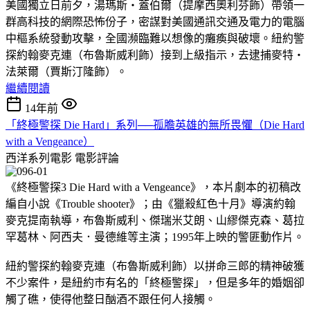
美國獨立日前夕，湯瑪斯‧蓋伯爾（提摩西奧利芬飾）帶領一
群高科技的網際恐怖份子，密謀對美國通訊交通及電力的電腦
中樞系統發動攻擊，全國瀕臨難以想像的癱瘓與破壞。紐約警
探約翰麥克連（布魯斯威利飾）接到上級指示，去逮捕麥特‧
法萊爾（賈斯汀隆飾）。
繼續閱讀
14年前
「終極警探 Die Hard」系列──孤膽英雄的無所畏懼（Die Hard
with a Vengeance）
西洋系列電影
電影評論
《終極警探3 Die Hard with a Vengeance》，本片劇本的初稿改
編自小說《Trouble shooter》；由《獵殺紅色十月》導演約翰
麥克提南執導，布魯斯威利、傑瑞米艾朗、山繆傑克森、葛拉
罕葛林、阿西夫．曼德維等主演；1995年上映的警匪動作片。
紐約警探約翰麥克連（布魯斯威利飾）以拼命三郎的精神破獲
不少案件，是紐約巿有名的「終極警探」，但是多年的婚姻卻
觸了礁，使得他整日酗酒不跟任何人接觸。