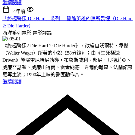
繼續閱讀
14年前
「終極警探 Die Hard」系列──孤膽英雄的無所畏懼（Die Hard
2: Die Harder）
西洋系列電影
電影評論
《終極警探2 Die Hard 2: Die Harder》，改編自沃爾特．韋傑
（Walter Wager）所著的小說《58分鐘》；由《生死極速
Driven》導演雷尼哈尼執導，布魯斯威利、邦尼．貝德莉亞、
威廉亞瑟頓、威廉山得爾、雷金納德．韋爾約翰森、法蘭諾奈
羅等主演；1990年上映的警匪動作片。
繼續閱讀