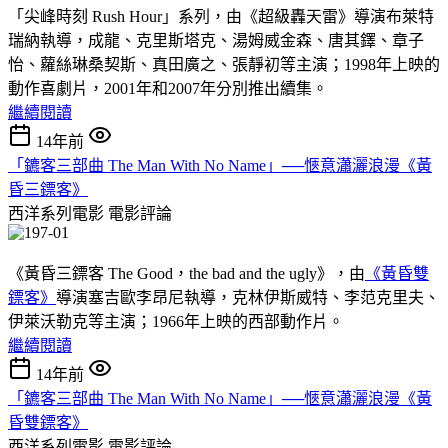
「尖峰時刻 Rush Hour」系列，由《超級轟天雷》導演布萊特
瑞納執導，成龍、克里斯塔克、湯姆威金森、唐其鐸、章子
怡、蘿絲琳桑契斯、真田廣之、張靜初等主演；1998年上映的
動作喜劇片，2001年和2007年分別推出續集。
繼續閱讀
14年前
「鑣客三部曲 The Man With No Name」──愜意瀟灑浪漫《黃
昏三鏢客》
西洋系列電影
電影評論
《黃昏三鏢客 The Good，the bad and the ugly》，由
《黃昏雙
鏢客》
導演塞吉歐李昂尼執導，克林伊斯威特、李范克里夫、
伊萊沃勒克等主演；1966年上映的西部動作片。
繼續閱讀
14年前
「鑣客三部曲 The Man With No Name」──愜意瀟灑浪漫《黃
昏雙鏢客》
西洋系列電影
電影評論