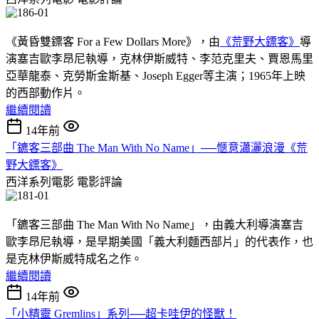
《黃昏雙鏢客 For a Few Dollars More》，由
《荒野大鏢客》
導
演塞吉歐李昂尼執導，克林伊斯威特、李范克里夫、賈恩馬里
亞華龍泰、克勞斯金斯基、Joseph Egger等主演；1965年上映
的西部動作片。
繼續閱讀
14年前
「鑣客三部曲 The Man With No Name」──愜意瀟灑浪漫《荒
野大鏢客》
西洋系列電影
電影評論
「鑣客三部曲 The Man With No Name」，由義大利導演塞吉
歐李昂尼執導，是早期美國「義大利麵西部片」的代表作，也
是克林伊斯威特成名之作。
繼續閱讀
14年前
「小精靈 Gremlins」系列──超卡哇伊的怪獸！