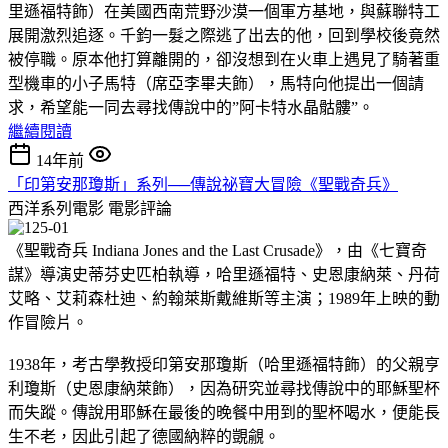
里遜福特飾）在美國西南荒野沙漠一個軍方基地，與蘇聯特工
展開激烈追逐。千鈞一髮之際逃了出去的他，回到學校後竟然
被停職。原本他打算離開的，卻沒想到在火車上遇見了騎著重
型機車的小子馬特（席亞李畢夫飾），馬特向他提出一個請
求，希望能一同去尋找傳說中的”阿卡特水晶骷髏”。
繼續閱讀
14年前
「印第安那瓊斯」系列──傳說祕寶大冒險《聖戰奇兵》
西洋系列電影
電影評論
《聖戰奇兵 Indiana Jones and the Last Crusade》，由《七寶奇
謀》導演史蒂芬史匹柏執導，哈里遜福特、史恩康納萊、丹荷
艾略、艾莉森杜迪、約翰萊斯戴維斯等主演；1989年上映的動
作冒險片。
1938年，考古學教授印第安那瓊斯（哈里遜福特飾）的父親亨
利瓊斯（史恩康納萊飾），因為研究並尋找傳說中的耶穌聖杯
而失蹤。傳說用耶穌在最後的晚餐中用到的聖杯喝水，便能長
生不老，因此引起了德國納粹的覬覦。