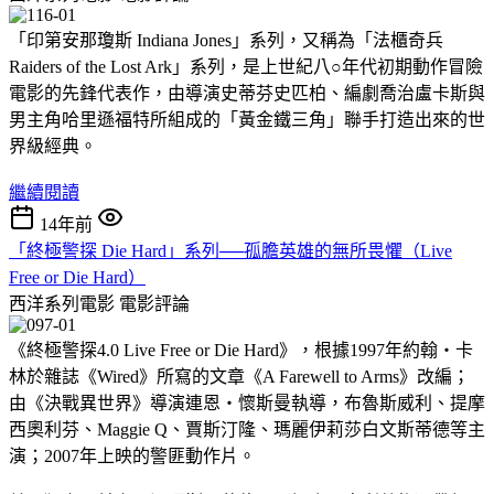
「印第安那瓊斯 Indiana Jones」系列，又稱為「法櫃奇兵
Raiders of the Lost Ark」系列，是上世紀八○年代初期動作冒險
電影的先鋒代表作，由導演史蒂芬史匹柏、編劇喬治盧卡斯與
男主角哈里遜福特所組成的「黃金鐵三角」聯手打造出來的世
界級經典。
繼續閱讀
14年前
「終極警探 Die Hard」系列──孤膽英雄的無所畏懼（Live
Free or Die Hard）
西洋系列電影
電影評論
《終極警探4.0 Live Free or Die Hard》，根據1997年約翰‧卡
林於雜誌《Wired》所寫的文章《A Farewell to Arms》改編；
由《決戰異世界》導演連恩‧懷斯曼執導，布魯斯威利、提摩
西奧利芬、Maggie Q、賈斯汀隆、瑪麗伊莉莎白文斯蒂德等主
演；2007年上映的警匪動作片。