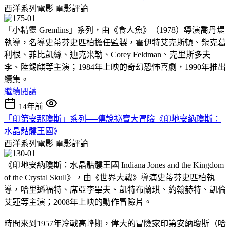
西洋系列電影
電影評論
「小精靈 Gremlins」系列，由《食人魚》（1978）導演喬丹堤
執導，名導史蒂芬史匹柏擔任監製，霍伊特艾克斯頓、柴克葛
利根、菲比凱絲、迪克米勒、Corey Feldman、克里斯多夫
李、陸錫麒等主演；1984年上映的奇幻恐怖喜劇，1990年推出
續集。
繼續閱讀
14年前
「印第安那瓊斯」系列──傳說祕寶大冒險《印地安納瓊斯：
水晶骷髏王國》
西洋系列電影
電影評論
《印地安納瓊斯：水晶骷髏王國 Indiana Jones and the Kingdom
of the Crystal Skull》，由《世界大戰》導演史蒂芬史匹柏執
導，哈里遜福特、席亞李畢夫、凱特布蘭琪、約翰赫特、凱倫
艾蓮等主演；2008年上映的動作冒險片。
時間來到1957年冷戰高峰期，偉大的冒險家印第安納瓊斯（哈