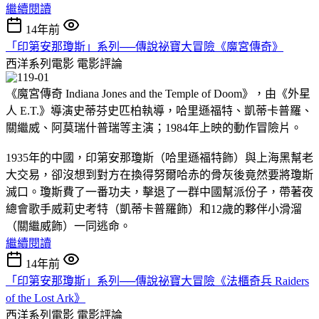
繼續閱讀
14年前
「印第安那瓊斯」系列──傳說祕寶大冒險《魔宮傳奇》
西洋系列電影
電影評論
《魔宮傳奇 Indiana Jones and the Temple of Doom》，由《外星
人 E.T.》導演史蒂芬史匹柏執導，哈里遜福特、凱蒂卡普羅、
關繼威、阿莫瑞什普瑞等主演；1984年上映的動作冒險片。
1935年的中國，印第安那瓊斯（哈里遜福特飾）與上海黑幫老
大交易，卻沒想到對方在換得努爾哈赤的骨灰後竟然要將瓊斯
滅口。瓊斯費了一番功夫，擊退了一群中國幫派份子，帶著夜
總會歌手威莉史考特（凱蒂卡普羅飾）和12歲的夥伴小滑溜
（關繼威飾）一同逃命。
繼續閱讀
14年前
「印第安那瓊斯」系列──傳說祕寶大冒險《法櫃奇兵 Raiders
of the Lost Ark》
西洋系列電影
電影評論