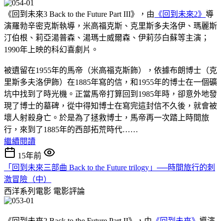
《回到未來3 Back to the Future Part III》，由
《回到未來2》
導
演羅勃辛密克斯執導，米高福克斯、克里斯多夫洛伊、瑪麗斯
汀伯根、莉亞湯普森、湯瑪士威爾森、伊莉莎白蘇等主演；
1990年上映的科幻喜劇片。
被遺留在1955年的馬帝（米高福克斯飾），依據布朗博士（克
里斯多夫洛伊飾）在1885年寫的信，和1955年的博士在一個礦
坑中找到了時光機。正當馬帝打算回到1985年時，卻意外地發
現了博士的墓碑，從中得知博士在寫完這封信不久後，就會被
壞人射殺身亡。於是為了拯救博士，馬帝再一次踏上時間旅
行，來到了1885年的西部拓荒時代……
繼續閱讀
15年前
「回到未來三部曲 Back to the Future trilogy」──時間旅行的刺
激冒險（中）
西洋系列電影
電影評論
《回到未來2 Back to the Future Part II》，由
《回到未來》
導演