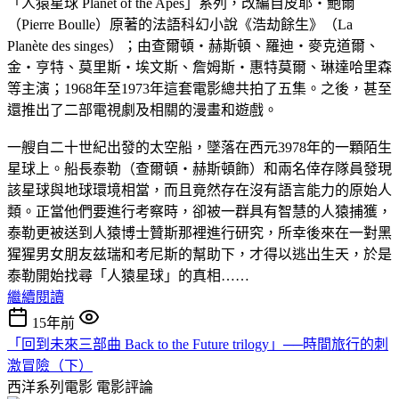
「人猿星球 Planet of the Apes」系列，改編自皮耶‧鮑爾
（Pierre Boulle）原著的法語科幻小說《浩劫餘生》（La
Planète des singes）；由查爾頓‧赫斯頓、羅迪‧麥克道爾、
金‧亨特、莫里斯‧埃文斯、詹姆斯‧惠特莫爾、琳達哈里森
等主演；1968年至1973年這套電影總共拍了五集。之後，甚至
還推出了二部電視劇及相關的漫畫和遊戲。
一艘自二十世紀出發的太空船，墜落在西元3978年的一顆陌生
星球上。船長泰勒（查爾頓‧赫斯頓飾）和兩名倖存隊員發現
該星球與地球環境相當，而且竟然存在沒有語言能力的原始人
類。正當他們要進行考察時，卻被一群具有智慧的人猿捕獲，
泰勒更被送到人猿博士贊斯那裡進行研究，所幸後來在一對黑
猩猩男女朋友兹瑞和考尼斯的幫助下，才得以逃出生天，於是
泰勒開始找尋「人猿星球」的真相……
繼續閱讀
15年前
「回到未來三部曲 Back to the Future trilogy」──時間旅行的刺
激冒險（下）
西洋系列電影
電影評論