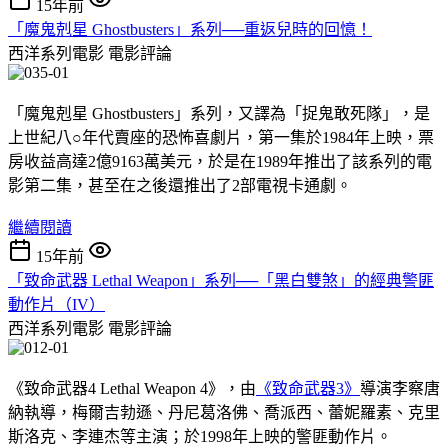
15年前
「魔鬼剋星 Ghostbusters」系列──重返兒時的回憶！
西洋系列電影
電影評論
「魔鬼剋星 Ghostbusters」系列，又譯為「捉鬼敢死隊」，是
上世紀八○年代賣座的恐怖喜劇片，第一集於1984年上映，票
房收益高達2億9163萬美元，於是在1989年推出了該系列的電
影第二集，甚至在之後還推出了2部電視卡通劇。
繼續閱讀
15年前
「致命武器 Lethal Weapon」系列──「黑白雙煞」的經典警匪
動作片（IV）
西洋系列電影
電影評論
《致命武器4 Lethal Weapon 4》，由
《致命武器3》
導演李察唐
納執導，梅爾吉勃遜、丹尼葛洛佛、喬派西、蕾妮羅素、克里
斯洛克、李連杰等主演；於1998年上映的警匪動作片。