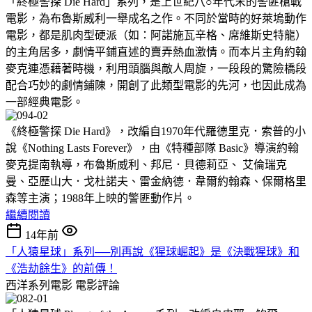
「終極警探 Die Hard」系列，是上世紀八○年代末的警匪槍戰
電影，為布魯斯威利一舉成名之作。不同於當時的好萊塢動作
電影，都是肌肉型硬派（如：阿諾施瓦辛格、席維斯史特龍）
的主角居多，劇情平鋪直述的賣弄熱血激情。而本片主角約翰
麥克連憑藉著時機，利用頭腦與敵人周旋，一段段的驚險橋段
配合巧妙的劇情鋪陳，開創了此類型電影的先河，也因此成為
一部經典電影。
《終極警探 Die Hard》，改編自1970年代羅德里克．索普的小
說《Nothing Lasts Forever》，由《特種部隊 Basic》導演約翰
麥克提南執導，布魯斯威利、邦尼．貝德莉亞、 艾倫瑞克
曼、亞歷山大．戈杜諾夫、雷金納德．韋爾約翰森、保爾格里
森等主演；1988年上映的警匪動作片。
繼續閱讀
14年前
「人猿星球」系列──別再說《猩球崛起》是《決戰猩球》和
《浩劫餘生》的前傳！
西洋系列電影
電影評論