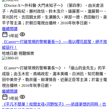
《Doctor-X～外科醫·大門未知子～》（第四季），由米倉涼
子、內田有紀、勝村政信、鈴木浩介、遠藤憲一、瀧藤賢一、
草刈民代、吉田鋼太郎、生瀬勝久、岸部一德、西田敏行、泉
平子等主演；於朝日電視台播映，2016年秋季日劇。
繼續閱讀
9年前
《Career～打破常規的警察署長～》──我以櫻花起誓，絕不放
縱惡行！
哈燒日劇
視聽娛樂
《Career～打破常規的警察署長～》，「遠山的金先生」的平
成版；由玉木宏、高嶋政宏、瀧本美織、白洲迅、知花鞍羅、
田中美奈子、駒井蓮、柳澤慎吾、近藤正臣等主演；於富士電
視台播映，2016年秋季日劇。
繼續閱讀
9年前
《平凡不簡單！校閱女孩•河野悅子》──追逐夢想的同時，也