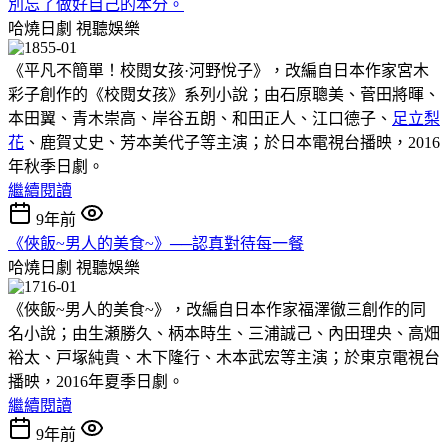
別忘了做好自己的本分。
哈燒日劇
視聽娛樂
《平凡不簡單！校閱女孩·河野悅子》，改編自日本作家宮木
彩子創作的《校閱女孩》系列小說；由石原聰美、菅田將暉、
本田翼、青木崇高、岸谷五朗、和田正人、江口德子、
足立梨
花
、鹿賀丈史、芳本美代子等主演；於日本電視台播映，2016
年秋季日劇。
繼續閱讀
9年前
《俠飯~男人的美食~》──認真對待每一餐
哈燒日劇
視聽娛樂
《俠飯~男人的美食~》，改編自日本作家福澤徹三創作的同
名小說；由生瀬勝久、柄本時生、三浦誠己、內田理央、高畑
裕太、戸塚純貴、木下隆行、木本武宏等主演；於東京電視台
播映，2016年夏季日劇。
繼續閱讀
9年前