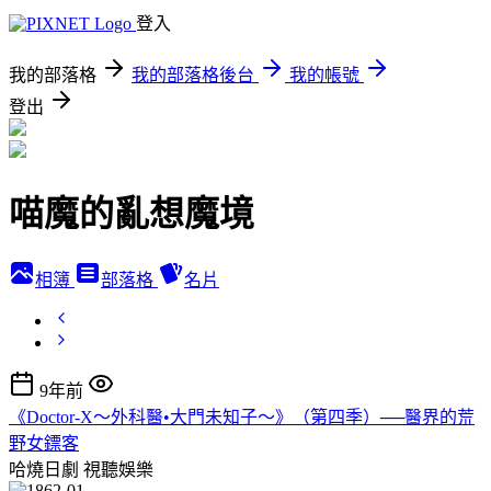
登入
我的部落格
我的部落格後台
我的帳號
登出
喵魔的亂想魔境
相簿
部落格
名片
9年前
《Doctor-X～外科醫•大門未知子～》（第四季）──醫界的荒
野女鏢客
哈燒日劇
視聽娛樂