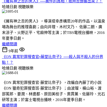
《擁有神之舌的男人》──案件的真相，我用舌頭嘗出來了！
哈燒日劇
視聽娛樂
《擁有神之舌的男人》，導演堤幸彥構思20年的作品，以溫泉
場為舞台的推理喜劇；由向井理、木村文乃、 佐藤二朗、廣
末涼子、火野正平、宅麻伸等主演；於TBS電視台播映，2016
年夏季日劇。
繼續閱讀
9年前
《ON 異常犯罪搜查官•藤堂比奈子》──殺人與不殺人的分界
點！？
哈燒日劇
視聽娛樂
《ON 異常犯罪搜查官·藤堂比奈子》，改編自內藤了的小說
《ON 獵奇犯罪搜查班·藤堂比奈子》；由波瑠、橫山裕、渡
部篤郎、要潤、林遣都、原田美枝子、奧貫薰、佐藤玲、光石
研等主演；於富士電視台播映，2016年夏季日劇。
繼續閱讀