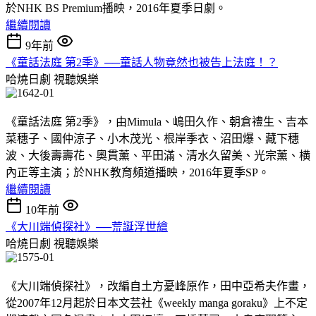
於NHK BS Premium播映，2016年夏季日劇。
繼續閱讀
9年前
《童話法庭 第2季》──童話人物竟然也被告上法庭！？
哈燒日劇
視聽娛樂
《童話法庭 第2季》，由Mimula、嶋田久作、朝倉禮生、吉本
菜穗子、國仲涼子、小木茂光、根岸季衣、沼田爆、藏下穗
波、大後壽壽花、奧貫薰、平田滿、清水久留美、光宗薰、横
內正等主演；於NHK教育頻道播映，2016年夏季SP。
繼續閱讀
10年前
《大川端偵探社》──荒誕浮世繪
哈燒日劇
視聽娛樂
《大川端偵探社》，改編自土方憂峰原作，田中亞希夫作畫，
從2007年12月起於日本文芸社《weekly manga goraku》上不定