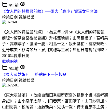
9年前
《女人們的特搜最前線》──兩大「衰小」資深女星合演
哈燒日劇
視聽娛樂
《女人們的特搜最前線》，為去年12月SP《女人們的特搜最
前線〜警察食堂極秘會議》升格連續劇；由高島禮子、宮崎美
子、高畑淳子、渡邊一慶、相島一之、飯田基祐、富家規政、
近野成美、杉浦琴乃、泉川實穗等主演；於朝日電視台播映，
2016年夏季日劇。
繼續閱讀
9年前
《東大灰姑娘》──終點是下一個起點
哈燒日劇
視聽娛樂
《東大灰姑娘》，改編自和田秀樹所撰寫的暢銷小說《高考翻
身記》；由小泉孝太郎、川口春奈、富田靖子、山口紗彌加、
山田裕貴、松尾諭、遠藤新菜、兒嶋一哉、袴田吉彥等主演；