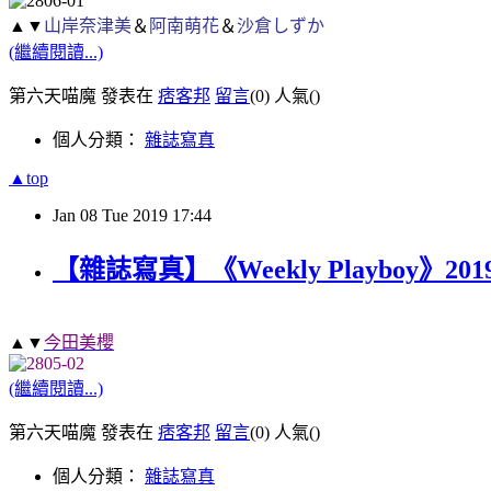
▲▼
山岸奈津美
＆
阿南萌花
＆
沙倉しずか
(繼續閱讀...)
第六天喵魔 發表在
痞客邦
留言
(0)
人氣(
)
個人分類：
雜誌寫真
▲top
Jan
08
Tue
2019
17:44
【雜誌寫真】《Weekly Playboy》2019 
▲▼
今田美櫻
(繼續閱讀...)
第六天喵魔 發表在
痞客邦
留言
(0)
人氣(
)
個人分類：
雜誌寫真