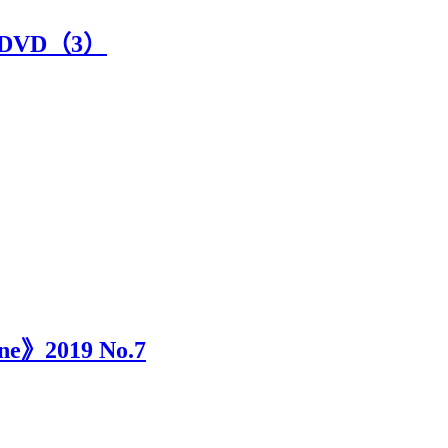
DVD（3）
e》2019 No.7