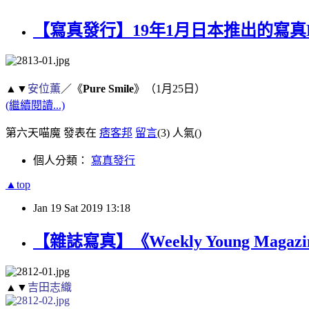
【寫真發行】19年1月日本推出的寫真
▲▼
安位薫
／《
Pure Smile
》（1月25日）
(繼續閱讀...)
第六天喵魔 發表在
痞客邦
留言
(3)
人氣(
)
個人分類：
寫真發行
▲top
Jan
19
Sat
2019
13:18
【雜誌寫真】《Weekly Young Magazin
▲▼
吉田志織