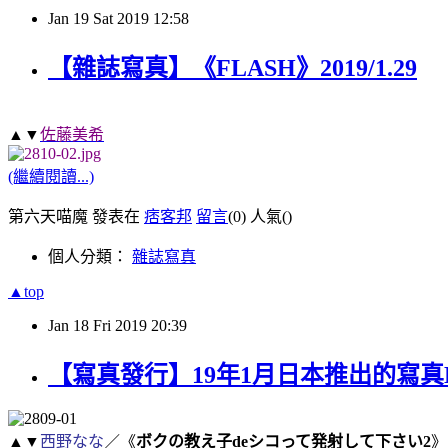
Jan
19
Sat
2019
12:58
【雜誌寫真】《FLASH》2019/1.29
▲▼
佐藤美希
(繼續閱讀...)
第六天喵魔 發表在
痞客邦
留言
(0)
人氣(
)
個人分類：
雜誌寫真
▲top
Jan
18
Fri
2019
20:39
【寫真發行】19年1月日本推出的寫真
▲▼
西野なな
／《
ボクの教え子
de
シコって発射して下さい
2
》