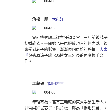
角松一郎
／
大泉洋
會計檢察廳二課主任調查官，三年前被芯子
結婚詐欺。一開始也是屈服於現實的無力感，後
來受到芯子的影響，漸漸喚回原始的熱情。
大泉
洋
與篠原涼子繼《派遣女王》後的再度攜手合
作。
工藤優
／
岡田將生
年輕有為、富有正義感的東大畢業生新人。
非常崇拜堤芯子，與角松一郎為「捲毛兄弟」。