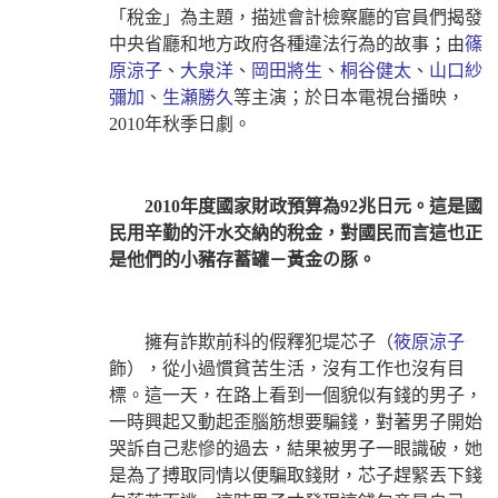
「稅金」為主題
，描述會計檢察廳的官員們揭發
中央省廳和地方政府各種違法行為的故事
；由
篠
原涼子
、
大泉洋
、
岡田將生
、
桐谷健太
、
山口紗
彌加
、
生瀬勝久
等主演；於日本電視台播映，
2010年秋季日劇。
2010
年度國家財政預算為
92
兆日元。這是國
民用辛勤的汗水交納的稅金，對國民而言這也正
是他們的小豬存蓄罐－黃金の豚。
擁有詐欺前科的假釋犯堤芯子（
筱原涼子
飾），從小過慣貧苦生活，沒有工作也沒有目
標。這一天，在路上看到一個貌似有錢的男子，
一時興起又動起歪腦筋想要騙錢，對著男子開始
哭訴自己悲慘的過去，結果被男子一眼識破，她
是為了搏取同情以便騙取錢財，芯子趕緊丟下錢