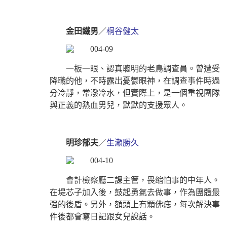
金田鐵男
／
桐谷健太
一板一眼、認真聰明的老鳥調查員。曾遭受
降職的他，不時露出憂鬱眼神，在調查事件時過
分冷靜，常潑冷水，但實際上，是一個重視團隊
與正義的熱血男兒，默默的支援眾人。
明珍郁夫
／
生瀬勝久
會計檢察廳二課主管，畏缩怕事的中年人。
在堤芯子加入後，鼓起勇氣去做事，作為團體最
强的後盾。另外，額頭上有顆佛痣，每次解決事
件後都會寫日記跟女兒說話。