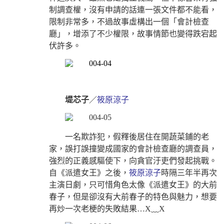
制調查權，沒有申請的話連一張文件都不能看，
限制非常多，不過故事虛構出一個「會計檢查
廳」，增添了不少權限，故事情節也變得跌宕起
伏許多。
堤芯子
／
筱原涼子
一名欺詐犯，假釋後居住在開蔬菜鋪的老
家，誤打誤撞變成國家的會計檢查廳的調查員，
強烈的正義感驅使下，向貪官汙吏們發起挑戰。
自《派遣女王》之後，
筱原涼子
時隔三年半再次
主演日劇，只可惜角色太像《派遣女王》的大前
春子，但是卻沒有大前春子的特色與魅力，想要
再炒一次老梗的失敗結果…X﹏X