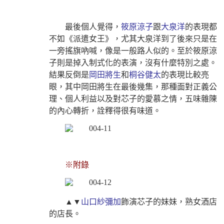
最後個人覺得，
筱原涼子
跟
大泉洋
的表現都
不如《派遣女王》，尤其大泉洋到了後來只是在
一旁搖旗吶喊，像是一般路人似的。至於筱原涼
子則是掉入制式化的表演，沒有什麼特別之處。
結果反倒是
岡田將生
和
桐谷健太
的表現比較亮
眼，其中岡田將生在最後幾集，那種面對正義公
理、個人利益以及對芯子的愛慕之情，五味雜陳
的內心轉折，詮釋得很有味道。
※附錄
▲▼
山口紗彌加
飾演芯子的妹妹，熟女酒店
的店長。