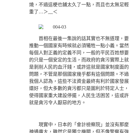
燒，不過這梗也鋪太久了一點，而且也太無足輕
重了…＞﹏＜
首相在最後一集說的話其實也不無道理，要
推動一個國家有時候就必須犧牲一點小義。當然
每個人對正義的定義不同，一般的平民百姓想要
的只是一個安定的生活，而政府的貪污實際上就
是剝削人民的血汗錢，或許這就是國家制度面的
問題，不管是那個國家幾乎都有這個問題。不過
我個人認為，這些不法資金最終有利於國家發展
還好，但大多數的貪污都只是圖利於特定人士，
使得國家重大建設停擺，人民生活困苦，這或許
就是貪污令人厭惡的地方。
現實中，日本的「會計檢察院」並沒有那麼
神通廣大，雖然它是獨立機關，但不像警察有強