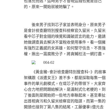
包落荒而逃，這時男子才發現這錢包竟是自己
的，原來一開始就被她騙了。
後來男子找到芯子家並表明身分，原來男子
是會計檢查廳特別搜查科檢察官久留米，久留米
看中芯子對金錢的嗅覺和識破謊言的能力，邀請
她做調查員去解決不當稅收使用事件。看一個擁
有強烈正義感的女英雄，如何堅守信念、不畏強
權，揪出一窩腐敗分子，將貪贓枉法一網打盡。
《黃金豬~會計檢查廳特別搜查科~》的故事
架構跟《派遣女王》差不多，都是採取每集一個
事件的單元劇模式，在堤芯子的帶領下，大家齊
心合力地把問題給解決，是滿制式化老梗的。到
了後面則是開始把一些地方串聯起來，甚至牽扯
出首相貪污和久留米檢察官的陰謀，而第一集的
開頭也接到了第八集的結尾，工藤優拿1億元去