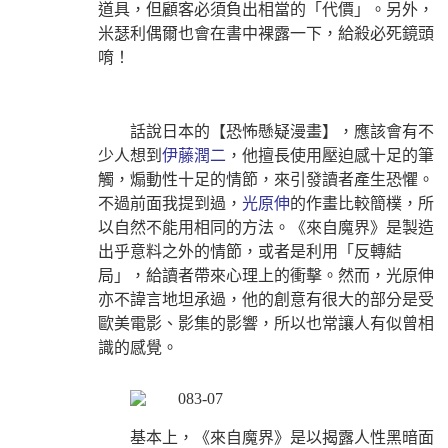
道具，但顧客必須負出相當的「代價」。另外，
米瑟利偶爾也會在書中裸露一下，給殺必死鏡頭
唷！
話說日本的【恐怖懸疑漫畫】，應該會有不
少人想到
伊藤潤二
，他擅長使用壓迫感十足的筆
觸，煽動性十足的情節，來引發讀者產生恐懼。
不過前面我提到過，
光原伸
的作畫比較簡樸，所
以自然不能用相同的方法。《來自魔界》是製造
出乎意料之外的情節，或者是利用「反轉結
局」，給讀者帶來心理上的衝擊。然而，光原伸
亦不諱言地坦承過，他的創意有很大的部分是受
歐美電影、影集的影響，所以也常讓人有似曾相
識的感覺。
基本上，《來自魔界》是以揭露人性黑暗面