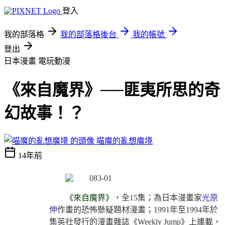
登入
我的部落格
我的部落格後台
我的帳號
登出
日本漫畫
電玩動漫
《來自魔界》──匪夷所思的奇
幻故事！？
喵魔的亂想魔境
14年前
《來自魔界》
，全15集；為日本漫畫家
光原
伸
作畫的恐怖懸疑題材漫畫；1991年至1994年於
集英社發行的漫畫雜誌《Weekly Jump》上連載，