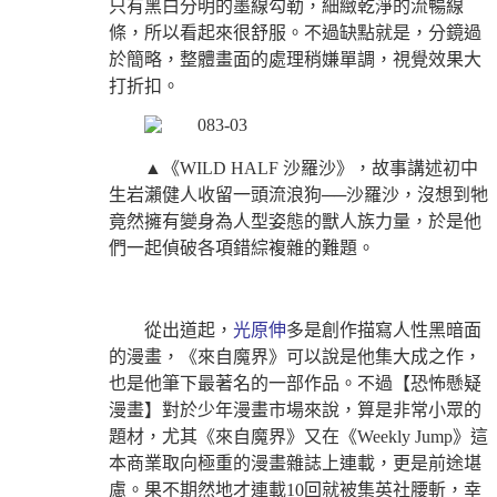
只有黑白分明的墨線勾勒，細緻乾淨的流暢線
條，所以看起來很舒服。不過缺點就是，分鏡過
於簡略，整體畫面的處理稍嫌單調，視覺效果大
打折扣。
▲《WILD HALF 沙羅沙》，故事講述初中
生岩瀨健人收留一頭流浪狗──沙羅沙，沒想到牠
竟然擁有變身為人型姿態的獸人族力量，於是他
們一起偵破各項錯綜複雜的難題。
從出道起，
光原伸
多是創作描寫人性黑暗面
的漫畫，《來自魔界》可以說是他集大成之作，
也是他筆下最著名的一部作品。不過【恐怖懸疑
漫畫】對於少年漫畫市場來說，算是非常小眾的
題材，尤其《來自魔界》又在《Weekly Jump》這
本商業取向極重的漫畫雜誌上連載，更是前途堪
慮。果不期然地才連載10回就被集英社腰斬，幸