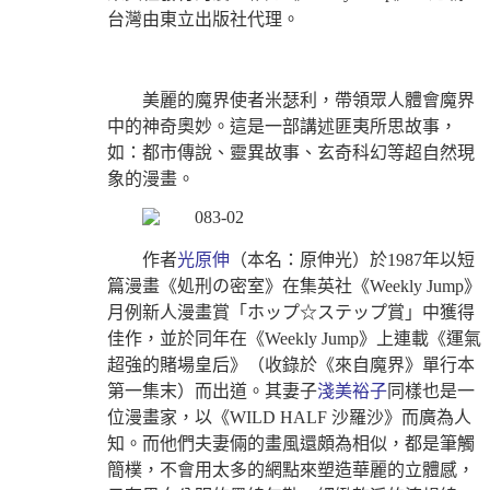
台灣由東立出版社代理。
美麗的魔界使者米瑟利，帶領眾人體會魔界
中的神奇奧妙。這是一部講述匪夷所思故事，
如：都市傳說、靈異故事、玄奇科幻等超自然現
象的漫畫。
作者
光原伸
（本名：原伸光）於
1987
年以短
篇漫畫《処刑の密室》在集英社《
Weekly Jump
》
月例新人漫畫賞「ホップ
☆
ステップ賞」中獲得
佳作，並於同年在《
Weekly Jump
》上連載《運氣
超強的賭場皇后》（收錄於《來自魔界》單行本
第一集末）而出道。其妻子
淺美裕子
同樣也是一
位漫畫家，以《
WILD HALF
沙羅沙》而廣為人
知。而他們夫妻倆的畫風還頗為相似，都是筆觸
簡樸，不會用太多的網點來塑造華麗的立體感，