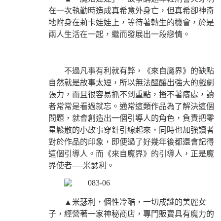
在一次執勤時造成真希意外身亡，但真希卻神奇
地附身在莉卡娃娃上，等待著轉生的機會，於是
兩人生活在一起，繼而發展出一段戀情。
不過凡事有利就有弊，《來自魔界》的缺點
自然就是故事太短，所以無法醞釀出強大的戲劇
張力，而且很容易抓不到重點，搔不著癢處，讀
者常常是看過就忘。通常這類作品為了解決這個
問題，就會創造出一個引導人的角色，負責把零
星鬆散的小故事穿針引線起來，同時也加強讀者
對於作品的印象，即便過了好幾年後都還會記得
這個引導人。而《來自魔界》的引導人，正是魔
界使者──米瑟利。
▲米瑟利，個性冷酷，一切成謎的美麗女
子，經營著一家神秘商店，專門販賣具有魔力的