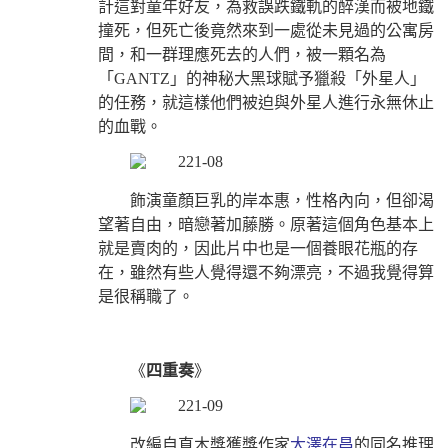
計這對童年好友，為救誤跌鐵軌的醉漢而被地鐵
撞死，但死亡後竟然來到一處從未見過的公寓房
間，和一群理應死去的人們，被一顆名為
「GANTZ」的神秘大黑球賦予獵殺「外星人」
的任務，就這樣他們被迫與外星人進行永無休止
的血戰。
飾演童顏巨乳的岸本惠，性格內向，但卻渴
望著自由，暗戀著加藤勝。原著
這個角色
基本上
就是
賣肉的，因此片中也是一個養眼花瓶的存
在，雖然有些人覺得還不夠漂亮，不過我覺得算
是很稱職了。
《
四重奏
》
改編自直木獎獲獎作家
大澤在昌
的同名推理