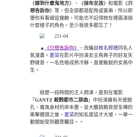
《
嫁到什麼鬼地方
》、《
抹布女孩
》和電影《
只
想告訴你
》等，但全部都是配角或客串，所以即
便你有看過這幾齣，可能也不記得她在裡面演過
什麼樣子的角色，至少我很多都忘了！
▲
《只想告訴你》
，改編自
椎名輕穗
同名人
氣漫畫。
夏菜
在影片中扮演女主角爽子的好友矢
野綾音，一名性格成熟冷靜、直覺敏銳的女高中
生。
經歷一段時間的乏人問津，直到在電影
「
GANTZ 殺戮都市二部曲
」中扮演擁有天使臉
孔、魔鬼身材的岸本惠，並大膽挑戰背部全裸的
衝擊鏡頭之後，
夏菜
的知名度這才大增，一舉一
動開始受到觀眾矚目。。