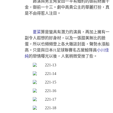
飾
演與男主角安田一平有婚約的御前財團千
金，御前一十三。劇中高貴公主的華麗打扮，真
是不由得惹人注目。
夏菜
算是蠻具有潛力的演員，再加上擁有一
副令人遐想的好身材，以及一張甜美無比的臉
蛋，所以也頻頻登上各大雜誌封面，聲勢水漲船
高。只是與日本J1足球聯賽名古屋鯨隊員
小川佳
純
的戀情曝光以後，人氣稍微受挫了些。