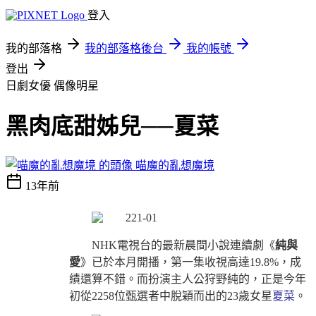
登入
我的部落格
我的部落格後台
我的帳號
登出
日劇女優
偶像明星
黑肉底甜姊兒──夏菜
喵魔的亂想魔境
13年前
NHK電視台的最新晨間小說連續劇《
純與
愛
》已於本月開播，第一集收視高達19.8%，成
績還算不錯。而扮演主人公狩野純的，正是今年
初從2258位甄選者中脫穎而出的23歲女星
夏菜
。