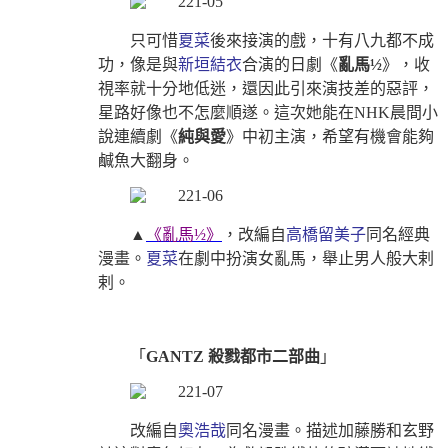
只可惜
夏菜
後來接演的戲，十有八九都不成
功，像是與
新垣結衣
合演的日劇《
亂馬½
》，收
視率就十分地低迷，
還因此引來演技差的惡評，
星路好像也不怎麼順遂。這次她能在NHK晨間小
說連續劇《
純與愛
》中初主演，希望有機會能夠
鹹魚大翻身。
▲
《亂馬½》
，改編自
高橋留美子
同名經典
漫畫。
夏菜
在劇中扮演女亂馬，舉止男人般大剌
剌。
「
GANTZ 殺戮都市二部曲
」
改編自
奧浩哉
同名漫畫。描述加藤勝和玄野