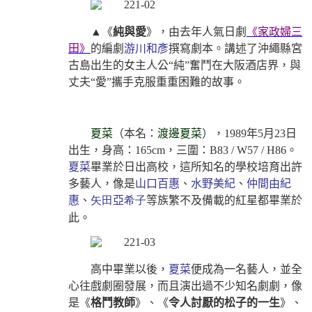
▲《
純與愛
》，由去年人氣日劇
《家政婦三
田》
的編劇
游川和彥
撰寫劇本。講述了沖繩縣宮
古島出生的女主人公“純”奮鬥在大阪酒店界，與
丈夫“愛”攜手克服重重困難的故事。
夏菜
（本名：
渡邊夏菜
）
，
1989年5月23日
出生，身高：165cm，三圍：B83 / W57 / H86。
夏菜
畢業於日出高校，這所知名的學校培育出許
多藝人，像是
山口百惠
、
水野美紀
、
仲間由紀
惠
、
矢田
亞
希子
等族繁不及備載的紅星都畢業於
此。
高中畢業以後，
夏菜
便成為一名藝人，並全
心往戲劇圈發展，而且演出過不少知名劇劇，像
是《
格鬥教師
》、《
令人討厭的松子的一生
》、