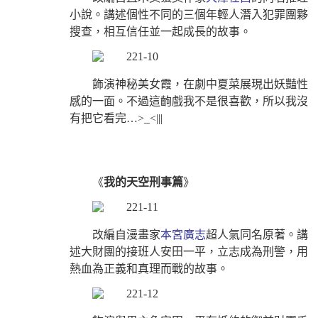
小說。講述個性不同的三個年輕人潛入犯罪團夥
搜查，相互信任並一起成長的故事。
飾演神秘美女霞，在劇中夏菜展現出妖豔性
感的一面。不過這齣戲我不是很喜歡，所以我沒
有把它看完…
>_<|||
《
我的天空刑事篇
》
改編自漫畫家
本宮廣志
超人氣同名原著。講
述大財團的接班人安田一平，立志成為刑警，用
熱血為正義和真理而戰的故事。