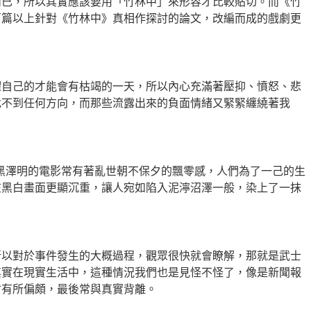
而已，所以其實應該要用「竹林中」來形容才比較貼切。而《竹
百篇以上針對《竹林中》真相作探討的論文，改編而成的戲劇更
懼自己的才能會有枯竭的一天，所以內心充滿著壓抑、憤怒、悲
找不到任何方向，而那些流露出來的負面情緒又緊緊纏繞著我
黑澤明的電影常有著亂世朝不保夕的飄零感，人們為了一己的生
在黑白畫面更顯沉重，讓人宛如陷入泥濘沼澤一般，染上了一抹
所以對於事件發生的大概過程，觀眾很快就會瞭解，那就是武士
其實在現實生活中，這種情況我們也是見怪不怪了，像是新聞報
會有所偏頗，最後常與真實背離。