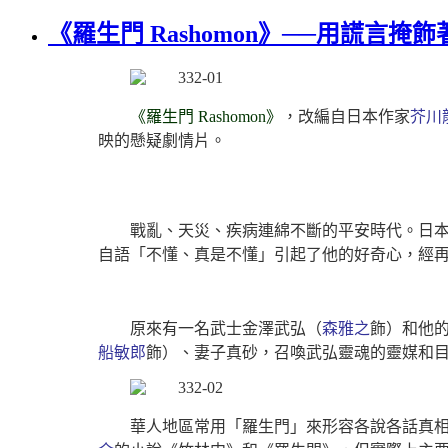
《羅生門 Rashomon》──用謊言掩
《羅生門 Rashomon》
，改編自日本作家
芥川
映的懸疑劇情片。
戰亂、天災、疾病連綿不斷的平安時代。日本
自語「不懂、真是不懂」引起了他的好奇心，經
原來有一名武士金澤武弘（
森雅之
飾）和他
船敏郎
飾）、妻子真砂，召喚武弘靈魂的靈媒和
華人地區常用「羅生門」來形容各說各話真