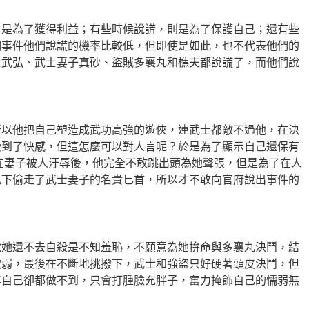
，是為了獲得利益；有些時候說謊，則是為了保護自己；還有些
個事件他們說謊的機率比較低，但即使是如此
，也
不代表他們的
士武弘、武士妻子真砂、盜賊多襄丸和樵夫都說謊了，而他們說
所以他把自己塑造成武功高強的遊俠，連武士都敵不過他，在決
受到了快感，但這怎麼可以對人言呢？於是為了顯示自己還保有
在妻子被人汙辱後，他完全不敢跳出頭為她聲張，但是為了在人
私下偷走了武士妻子的名貴匕首，所以才不敢向官府說出事件的
說她還不去自殺是不知羞恥，不願意為她拚命與多襄丸決鬥，結
軟弱，最後在不斷地挑撥下，武士和強盜只好硬著頭皮決鬥，但
準自己卻都做不到，只會打腫臉充胖子，奮力掩飾自己的懦弱無