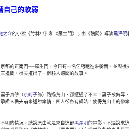
飾著自己的軟弱
龍之介
的小說《竹林中》和《羅生門》；由《醜聞》導演
黑澤明
京都的正南門──羅生門，今日有一名乞丐跑進來躲雨，並與樵
再三追問，樵夫道出了一個駭人聽聞的故事。
的妻子真砂（
京町子
飾）路過荒山，卻遭遇了不幸。妻子被侮辱
目擊證人樵夫前來述說案情，四人卻各有說法。使得荒山上的慘
相不明的情況，聽說原由就是來自這部
黑澤明
的電影。不過說來