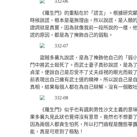
《羅生門》的重點在於「謊言」。根據研究
時候說謊，根本是毫無理由，所以說謊，是人類
證詞就是真實，因為就像我前一段所說的一樣，
謊的原因，都是為了掩飾自己的弱點。
盜賊多襄丸說謊，是為了掩飾他自己的「弱
鬥中將武士殺死了。而武士妻子真砂說謊，是為
貞潔，便說自己是忍受不了丈夫歧視的眼光而殺了
前表現出自己擁有武士道的精神，所以說自己是
真相，結果每個人都在為自己辯解，沒有一個敢
《羅生門》似乎也有諷刺男性沙文主義的意
果多襄丸見此狀也覺得沒有意思，竟然也不想要
因為兩個人都貪生怕死，所以打鬥過程是醜態畢
能，真是可悲到了極點！