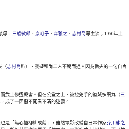
執導，
三船敏郎
、
京町子
、
森雅之
、
志村喬
等主演；1950年上
夫（
志村喬
飾）、雲遊和尚二人不期而遇。因為樵夫的一句自言
，而武士慘遭殺害。但在公堂之上，被控兇手的盜賊多襄丸（
三
案，成了一團撥不開看不清的迷霧。
這也是「無心插柳柳成蔭」，雖然電影改編自日本作家
芥川龍之