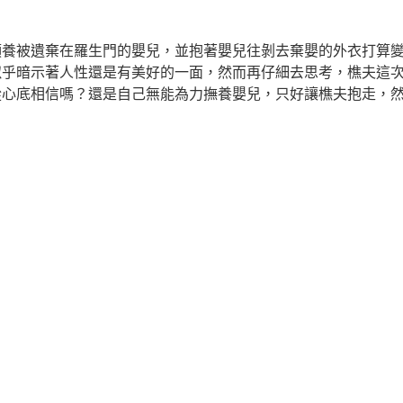
領養被遺棄在羅生門的嬰兒，並抱著嬰兒往剝去棄嬰的外衣打算
似乎暗示著人性還是有美好的一面，然而再仔細去思考，樵夫這
從心底相信嗎？還是自己無能為力撫養嬰兒，只好讓樵夫抱走，