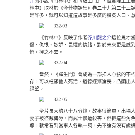
介
的小說《竹林中》和《羅生門》，但實際上主
林中》取材於《今昔物語集》卷二十九第二十三
是許多，就可以知道這故事是多麼的膾炙人口、
《竹林中》反映了作者
芥川龍之介
這位鬼才
傷、仇恨、嫉妒、畏懼的情緒，對於未來更是感
們，揮之不去。
當然，《羅生門》會成為一部扣人心弦的不朽
存，可以枉顧他人死活，道德逐漸淪喪，凸顯出
絕望。
全片長大約八十八分鐘，故事很簡單，出場
妻子被盜賊侮辱，而武士慘遭殺害，但把這些角
導，就常看到當事人各執一詞，先不論有沒有說