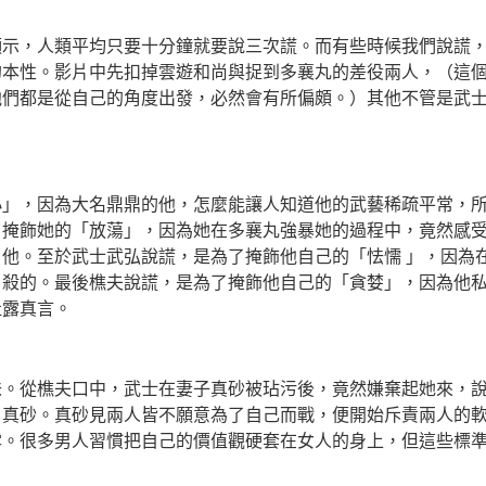
顯示，人類平均只要十分鐘就要說三次謊。而有些時候我們說謊
的本性。影片中先扣掉雲遊和尚與捉到多襄丸的差役兩人，（這
他們都是從自己的角度出發，必然會有所偏頗。）其他不管是武
小」，因為大名鼎鼎的他，怎麼能讓人知道他的武藝稀疏平常，
了掩飾她的「放蕩」，因為她在多襄丸強暴
她
的過程中，竟然感
他。至於武士武弘說謊，是為了掩飾他自己的「怯懦 」，因為
自殺的。最後樵夫說謊，是為了掩飾他自己的「貪婪」，因為他
吐露真言。
味。從樵夫口中，武士在妻子真砂被玷污後，竟然嫌棄起她來，
了真砂。真砂見兩人皆不願意為了自己而戰，便開始斥責兩人的
露。很多男人習慣把自己的價值觀硬套在女人的身上，但這些標