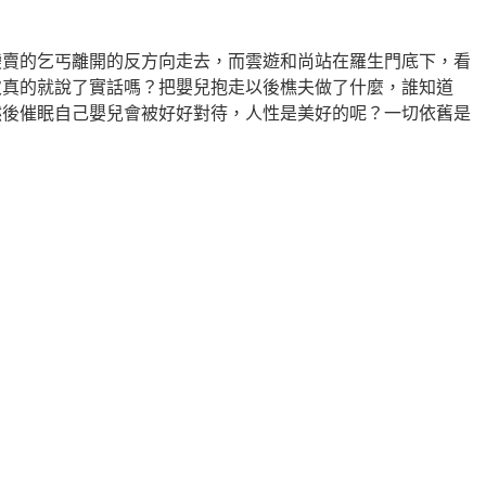
變賣的乞丐離開的反方向走去，而雲遊和尚站在羅生門底下，看
次真的就說了實話嗎？把嬰兒抱走以後樵夫做了什麼，誰知道
然後催眠自己嬰兒會被好好對待
，人
性是美好的
呢？一切依舊是