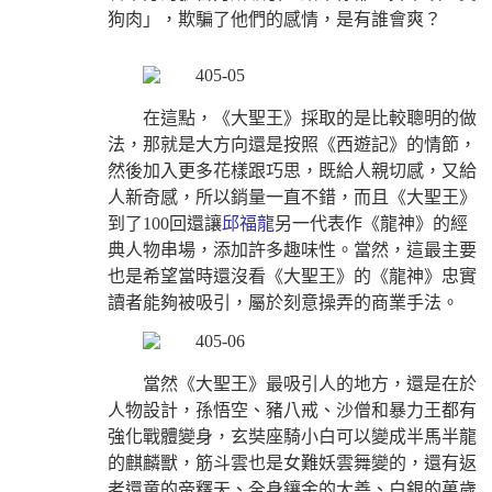
狗肉」，欺騙了他們的感情，是有誰會爽？
在這點，《大聖王》採取的是比較聰明的做
法，那就是大方向還是按照《西遊記》的情節，
然後加入更多花樣跟巧思，既給人親切感，又給
人新奇感，所以銷量一直不錯，而且《大聖王》
到了100回還讓
邱福龍
另一代表作《龍神》的經
典人物串場，添加許多趣味性。當然
，這
最主要
也是希望當時還沒看《大聖王》的《龍神》忠實
讀者能夠被吸引
，屬於刻意操弄的商業手法
。
當然《大聖王》最吸引人的地方，還是在於
人物設計，孫悟空、豬八戒、沙僧和暴力王都有
強化戰體變身，玄奘座騎小白可以變成半馬半龍
的麒麟獸，筋斗雲也是女難妖雲舞變的，還有返
老還童的帝釋天、全身鑲金的大善、白銀的萬歲