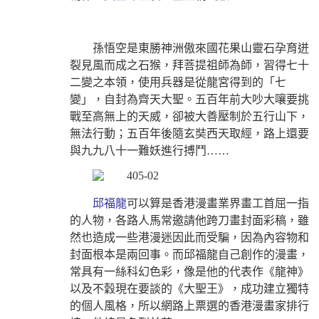
孫悟空是東勝神洲傲來國花果山靈石孕育迸
裂見風而成之石猴，拜菩提祖師為師，習得七十
二變之本領，使用兵器是從龍宮得到的「七
變」，自封為齊天大聖。五百年前大吵大嚷要挑
戰至高無上的天威，卻被大善壓制於五行山下，
無法行動；五百年後隨玄奘西天取經，路上還要
與九九八十一難妖進行搏鬥……
邱福龍
可以算是
香港漫畫業界
畫工首屈一指
的人物，各路人馬常邀請他跨刀畫封面彩稿，雖
然也造成一些港漫迷因此而受騙，因為內容物和
封面根本是兩回事。而邱福龍自己創作的漫畫，
常具有一絲科幻色彩，像是他的代表作《龍神》
以及不穀現在要談的《大聖王》，成功建立獨特
的個人風格，所以網路上票選的香港漫畫家排行