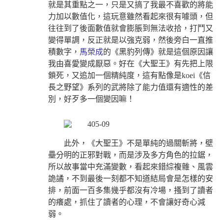
就是其重點之一，只是又搞了我最不喜歡的將能
力加以數值化，這玩意雖然看起來很有噱頭，但
往往到了後面數值就會膨脹到無法收拾，打鬥又
變得單調，反正就是以強克弱，然後旁白一直推
積數字，
馬榮成
的《黑豹列傳》就是這個原因讓
我由喜愛變成厭惡。好在《大聖王》有先把上限
鎖死，又追加一個精純度，這有點像是koei《信
長之野望》系列的武將除了能力值還有適性的差
別，好歹多一個變因嘛！
此外，《大聖王》不是單純的過關斬將，壁
壘分明的正邪對戰，而是涉及多方角色的拉鋸，
所以故事當中充滿變數，看起來錯綜複雜、風雲
詭譎，不到最後一刻都不知道結局會是怎樣的安
排，前面一百多集幾乎都沒有冷場，搔到了讀者
的癢處，抓住了讀者的心理，不會讓好奇心減
弱。