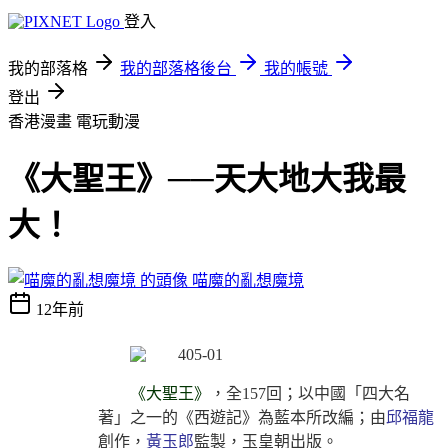
登入
我的部落格
我的部落格後台
我的帳號
登出
香港漫畫
電玩動漫
《大聖王》──天大地大我最
大！
喵魔的亂想魔境
12年前
《大聖王》
，全157回；以中國「四大名
著」之一的《西遊記》為藍本所改編；由
邱福龍
創作，
黃玉郎
監製，玉皇朝出版。