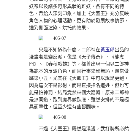
妖帝以及諸多奇形異狀的難妖，各有不同的特
色，帶給人深刻印象。加上《大聖王》充分反映
角色人物的心理活動，更有助於發展故事情節，
達到側面渲染、烘托的效果。
只是不知道為什麼，二郎神在
黃玉郎
出品的
漫畫老是變反派，像是《天子傳奇》、《龍虎
門》、《春秋戰雄》等，都曾出現一個以二郎神
為範本的反派角色，而且行事卑鄙無恥，還常做
跳梁小丑。尤其在《大聖王》中可以說是更絕，
因為這次不是影射，而是直接指名道姓，但也可
能是怕神罰，結局竟然來個大翻轉，原來二郎神
是無間道，跑到魔界做臥底，雖然安排的不是極
具衝擊性，但至少還有些醍醐味。
不過《大聖王》既然是港漫，武打勢所必然