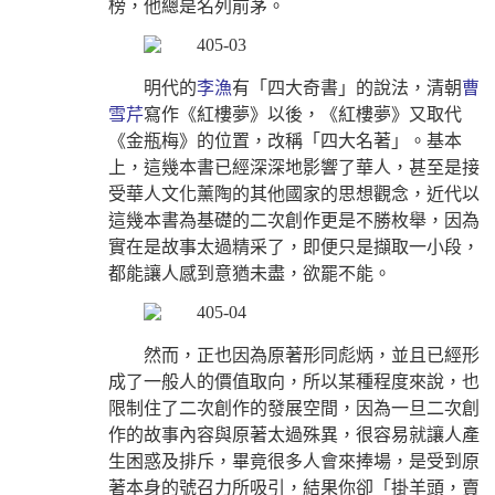
榜，他總是名列前茅。
明代的
李漁
有「四大奇書」的說法，清朝
曹
雪芹
寫作《紅樓夢》以後，《紅樓夢》又取代
《金瓶梅》的位置，改稱「四大名著」。基本
上，這幾本書已經深深地影響了華人，甚至是接
受華人文化薰陶的其他國家的思想觀念，近代以
這幾本書為基礎的二次創作更是不勝枚舉，因為
實在是故事太過精采了，即便只是擷取一小段，
都能讓人感到意猶未盡，欲罷不能。
然而，正也因為原著形同彪炳，並且已經形
成了一般人的價值取向，所以某種程度來說，也
限制住了二次創作的發展空間，因為一旦二次創
作的故事內容與原著太過殊異，很容易就讓人產
生困惑及排斥，畢竟很多人會來捧場，是受到原
著本身的號召力所吸引，結果你卻「掛羊頭，賣