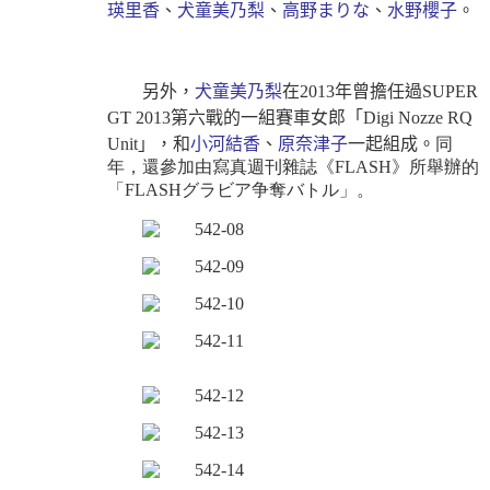
瑛里香
、
犬童美乃梨
、
高野まりな
、
水野櫻子
。
另外，
犬童美乃梨
在
2013
年曾擔任過
SUPER
GT 2013
第六戰的一組賽車女郎
「Digi Nozze RQ
Unit」
，和
小河結香
、
原奈津子
一起組成。
同
年，還參加由寫真週刊雜誌
《
FLASH
》
所舉辦的
「
FLASH
グラビア争奪バトル」。