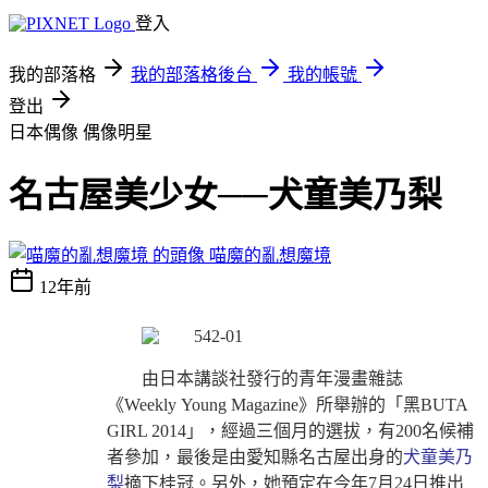
登入
我的部落格
我的部落格後台
我的帳號
登出
日本偶像
偶像明星
名古屋美少女──犬童美乃梨
喵魔的亂想魔境
12年前
由日本講談社發行的青年漫畫雜誌
《Weekly Young Magazine》所舉辦的「黑BUTA
GIRL 2014」，經過三個月的選拔，有200名候補
者參加，最後是由愛知縣名古屋出身的
犬童美乃
梨
摘下桂冠。另外，她預定在今年7月24日推出