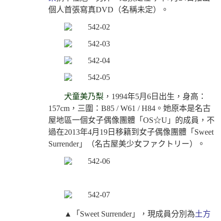
個人首張寫真DVD（名稱未定）。
犬童美乃梨
，
1994
年
5
月
6
日出生，身高：
157cm
，三圍：
B85 / W61 / H84
。她原本是名古
屋地區一個女子偶像團體
「OS☆U」
的成員，不
過在
2013
年
4
月
19
日移籍到女子偶像團體
「Sweet
Surrender」
（名古屋美少女ファクトリー）。
▲「Sweet Surrender」
，現成員分別為
土方