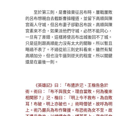
至於第三則，是曹操東征呂布時，屢戰屢敗
的呂布想親自去截斷曹操糧道，並留下高順與陳
宮兩人守城，但呂布妻子卻勸呂布說，高順與陳
宮素來不合，如果派他們守城，必然不能同心，
一旦有了差錯，這樣將使呂布出城後回不了城。
只是這則跟高順能力沒有太大的關聯，所以暫且
略過不表了。不過從前三則史料看來，雖然有幫
高順加分，但也沒牛逼到逆天的程度，所以關鍵
還是在最後一則。
《英雄記》曰：「布遣許汜、王楷告急於
術。術曰：『布不與我女，理自當敗，何為複來
相聞邪？』汜、楷曰：『明上今不救布，為自敗
耳！布破，明上亦破也。』術時僭號，故呼為明
上。術乃嚴兵為布作聲援。布恐術為女不至，故