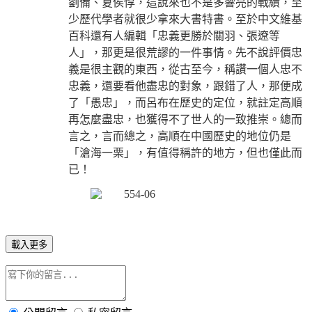
劉備、夏侯惇，這說來也不是多響亮的戰績，至
少歷代學者就很少拿來大書特書。至於中文維基
百科還有人編輯「忠義更勝於關羽、張遼等
人」，那更是很荒謬的一件事情。先不說評價忠
義是很主觀的東西，從古至今，稱讚一個人忠不
忠義，還要看他盡忠的對象，跟錯了人，那便成
了「愚忠」，而呂布在歷史的定位，就註定高順
再怎麼盡忠，也獲得不了世人的一致推崇。總而
言之，言而總之，高順在中國歷史的地位仍是
「滄海一栗」，有值得稱許的地方，但也僅此而
已！
載入更多