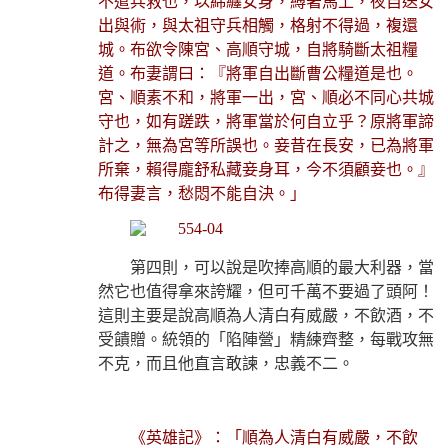
不遣兵救也，以綿纏女身，縛著馬上，夜自送女
出與術，與太祖守兵相觸，格射不得過，複還
城。布欲令陳宮、高順守城，自將騎斷太祖糧
道。布妻謂曰：『將軍自出斷曹公糧道是也。
宮、順素不和，將軍一出，宮、順必不同心共城
守也，如有蹉跌，將軍當於何自立乎？原將軍諦
計之，無為宮等所誤也。妾昔在長安，已為將軍
所棄，賴得龐舒私藏妾身耳，今不須顧妾也。』
布得妻言，愁悶不能自決。」
第四則，可以說是吹捧高順的最大利器，當
然它也值得拿來誇耀，但可千萬不要過了頭阿！
這則主要是說高順為人清白有威嚴，不飲酒，不
受饋贈。統領的「陷陣營」精練齊整，每戰攻無
不克，而且他直言敢諫，忠義不二。
《英雄記》：「順為人清白有威嚴，不飲