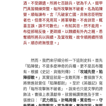
酒，不受饋遺。所將七百餘兵，號為千人，鎧甲
鬥具皆精練齊整，每所攻擊無不破者，名為陷陳
營。順每諫布，言『凡破家亡國，非無忠臣明智
者也，但患不見用耳。將軍舉動，不肯詳思，輒
喜言誤，誤不可數也』。布知其忠，然不能用。
布從郝萌反後，更疏順。以魏續有外內之親，悉
奪順所將兵以與續。及當攻戰，故令順將續所領
兵，順亦終無恨意。」
然而，我們來仔細分析一下這則史料。首先
「陷陣營」不是多麼神奇的兵種，更不是呂布獨
有，根據《史記．貨殖列傳》：「
攻城先登，陷
陣卻敵。
」其實這就是一支敢死隊，曹操旗下大
將樂進就曾任「陷陳都尉」。至於《英雄記》寫
的「每所攻擊無不破者」，說來也只是文學的誇
飾法，曹操上表漢獻帝，就曾稱讚樂進及于禁、
張遼曰：「
武力既弘，計略周備，質忠性一，守
執節義，每臨戰攻，常為督率，奮強突固，無堅