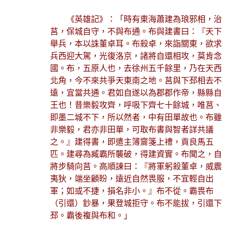
《英雄記》：「時有東海蕭建為琅邪相，治
莒，保城自守，不與布通。布與建書曰：『天下
舉兵，本以誅董卓耳。布殺卓，來詣關東，欲求
兵西迎大駕，光復洛京，諸將自還相攻，莫肯念
國。布，五原人也，去徐州五千餘里，乃在天西
北角，今不來共爭天東南之地。莒與下邳相去不
遠，宜當共通。君如自遂以為郡郡作帝，縣縣自
王也！昔樂毅攻齊，呼吸下齊七十餘城，唯莒、
即墨二城不下，所以然者，中有田單故也。布雖
非樂毅，君亦非田單，可取布書與智者詳共議
之。』建得書，即遣主簿齎箋上禮，貢良馬五
匹。建尋為臧霸所襲破，得建資實。布聞之，自
將步騎向莒。高順諫曰：『將軍躬殺董卓，威震
夷狄，端坐顧盼，遠近自然畏服，不宜輕自出
軍；如或不捷，損名非小。』布不從。霸畏布
（引還）鈔暴，果登城拒守。布不能拔，引還下
邳。霸後複與布和。」