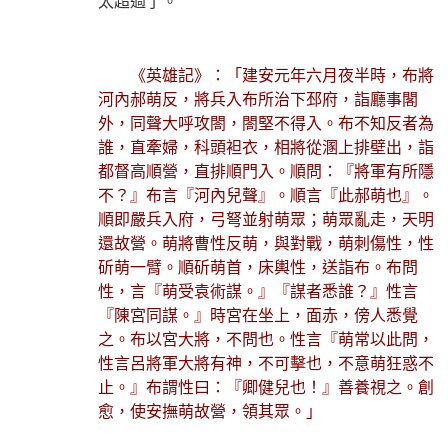
太超過了。
《英雄記》：「建安元年六月夜半時，布將
河內郝萌反，將兵入布所治下邳府，詣廳事閣
外，同聲大呼攻閤，閤堅不得入。布不知反者為
誰，直牽婦，科頭袒衣，相將從溷上排壁出，詣
都督高順營，直排順門入。順問：『將軍有所隱
不？』布言『河內兒聲』。順言『此郝萌也』。
順即嚴兵入府，弓弩並射萌眾；萌眾亂走，天明
還故營。萌將曹性反萌，與對戰，萌刺傷性，性
斫萌一臂。順斫萌首，床輿性，送詣布。布問
性，言『萌受袁術謀。』『謀者悉誰？』性言
『陳宮同謀。』時宮在坐上，面赤，傍人悉覺
之。布以宮大將，不問也。性言『萌常以此問，
性言呂將軍大將有神，不可擊也，不意萌狂惑不
止。』布謂性曰：『卿健兒也！』善養視之。創
愈，使安撫萌故營，領其眾。」