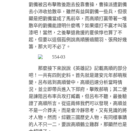
劉備被呂布擊敗後跑去投靠曹操，曹操派遣劉備
去小沛收拾散卒，雖然有益與劉備一些兵，但很
顯是把劉備當成了馬前卒，而高順打贏帶著一堆
散卒的劉備能證明什麼嗎？如果還打不贏才叫落
漆吧！當然，之後擊退救援的夏侯惇也算了不
起，但要以這個孤例說高順勝過關羽、張飛好幾
籌，那大可不必了。
那麼接下來說說《英雄記》記載高順的部分
吧！一共有四則史料。首先就是建安元年郝萌叛
變，呂布逃到高順營中，高順迅速分析當時情
況，並立即帶兵進入下邳府，擊敗郝萌；其二便
是諫阻呂布率兵攻打臧霸，但呂布不聽，最後驗
證了高順所言。從這兩條我們可以發現，高順並
不是一介莽夫，而是會冷靜思考，又有見識的將
才人物。然而，綜觀三國歷史人物，有同樣事蹟
的人不只一二，要說高順鶴立雞群，那顯然也是