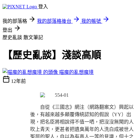
登入
我的部落格
我的部落格後台
我的帳號
登出
歷史亂談
散文筆記
【歷史亂談】淺談高順
喵魔的亂想魔境
12年前
自從《三國志》網注（網路翻案文）興起以
後，有越來越多顛覆傳統認知的假說（YY）出
現，把名臣將相說得不值一哂，把沒沒無聞的人
吹上青天，更甚者把遺臭萬年的人洗白成被世人
冤屈的聖人，自以為有高人一等的見識，但十之