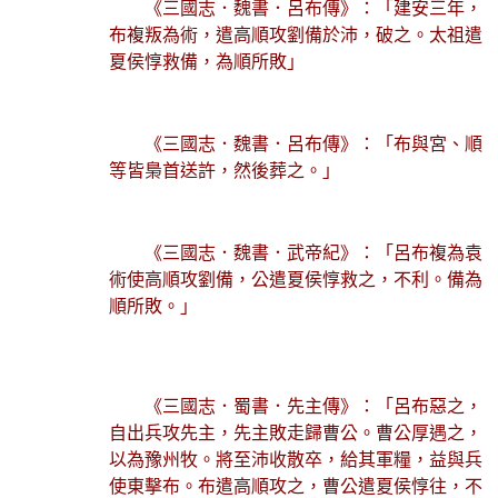
《三國志．魏書．呂布傳》：「建安三年，
布複叛為術，遣高順攻劉備於沛，破之。太祖遣
夏侯惇救備，為順所敗」
《三國志．魏書．呂布傳》：「布與宮、順
等皆梟首送許，然後葬之。」
《三國志．魏書．武帝紀》：「呂布複為袁
術使高順攻劉備，公遣夏侯惇救之，不利。備為
順所敗。」
《三國志．蜀書．先主傳》：「呂布惡之，
自出兵攻先主，先主敗走歸曹公。曹公厚遇之，
以為豫州牧。將至沛收散卒，給其軍糧，益與兵
使東擊布。布遣高順攻之，曹公遣夏侯惇往，不