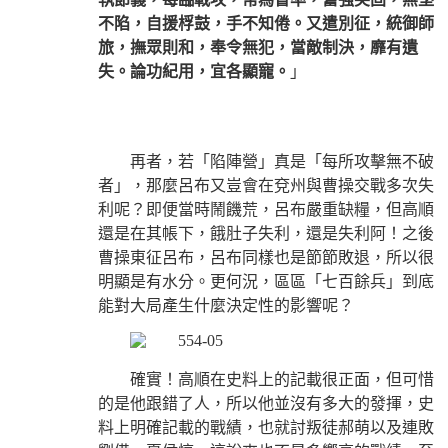
不陷，自援桴鼓，手不知倦。又遣別征，統御師
旅，撫眾則和，奉令無犯，當敵制決，靡有遺
失。論功紀用，宜各顯寵。
」
再者，若「陷陣營」真是「每所攻擊無不破
者」，那麼呂布又豈會在兗州與曹操交戰多次失
利呢？即便當時鬧饑荒，呂布嚴重缺糧，但高順
還是在其帳下，餓肚子失利，還是失利阿！之後
曹操東征呂布，呂布同樣也是節節敗退，所以很
明顯是有水分。更何況，區區「七百餘兵」到底
能對大局產生什麼決定性的影響呢？
確實！高順在史料上的記載很正面，但可惜
的是他跟錯了人，所以他並沒有多大的發揮，史
料上明確記載的戰績，也就討叛徒郝萌以及連敗