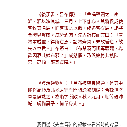
《後漢書．呂布傳》：「曹操塹圍之，壅
沂、泗以灌其城，三月，上下離心。其將侯成使
客牧其名馬，而客策之以叛。成追客得馬，諸將
合禮以賀成。成分酒肉，先入詣布而言曰：『蒙
將軍威靈，得所亡馬，諸將齊賀，未敢嘗也，故
先以奉貢。』布怒曰：『布禁酒而卿等醖釀，為
欲因酒共謀布邪？』成忿懼，乃與諸將共執陳
宮、高順，率其眾降。」
《資治通鑒》：「呂布複與袁術通，遣其中
郎將高順及北地太守雁門張遼攻劉備；曹操遣將
軍夏侯救之，為順等所敗。秋，九月，順等破沛
城，虜備妻子，備單身走。」
我們從《先主傳》的記載來看當時的背景，