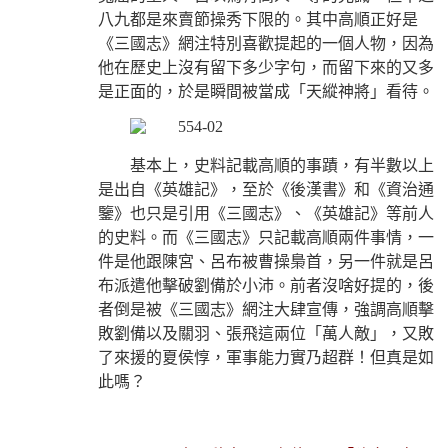
八九都是來賣節操秀下限的。其中高順正好是
《三國志》網注特別喜歡提起的一個人物，因為
他在歷史上沒有留下多少字句，而留下來的又多
是正面的，於是瞬間被當成「天縱神將」看待。
基本上，史料記載高順的事蹟，有半數以上
是出自《英雄記》，至於《後漢書》和《資治通
鑒》也只是引用《三國志》、《英雄記》等前人
的史料。而《三國志》只記載高順兩件事情，一
件是他跟陳宮、呂布被曹操梟首，另一件就是呂
布派遣他擊破劉備於小沛。前者沒啥好提的，後
者倒是被《三國志》網注大肆宣傳，強調高順擊
敗劉備以及關羽、張飛這兩位「萬人敵」，又敗
了來援的夏侯惇，軍事能力實乃超群！但真是如
此嗎？