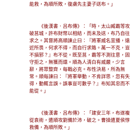
能救，為順所敗，復虜先主妻子送布。」
《後漢書．呂布傳》：「時，太山臧霸等攻
破莒城，許布財幣以相結，而未及送，布乃自往
求之。其督將高順諫止曰：『將軍威名宣播，遠
近所畏，何求不得，而自行求賂。萬一不克，豈
不損邪？』布不從。既至莒，霸等不測往意，固
守拒之，無獲而還。順為人清白有威嚴，少言
辭，將眾整齊，每戰必克。布性決易，所為無
常。順每諫曰：『將軍舉動，不肯詳思，忽有失
得，動輒言誤。誤事豈可數乎？』布知其忠而不
能從。」
《後漢書．呂布傳》：「建安三年，布遂複
從袁術，遣順攻劉備於沛，破之。曹操遣夏侯惇
救備，為順所敗。」