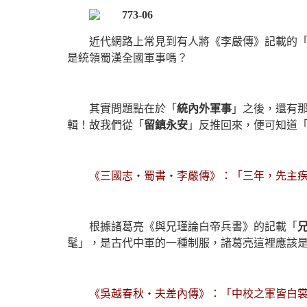
近代網路上常見到有人將《李嚴傳》記載的
是統領蜀漢全國軍事嗎？
其實問題點在於「
統內外軍事
」之後，還有
輯！故我們從「
留鎮永安
」反推回來，便可知道
《三國志‧蜀書‧李嚴傳》：「三年，先主
根據諸葛亮《與兄瑾論白帝兵書》的記載「
髦」，是古代中軍的一種制服，諸葛亮這裡應該
《吳越春秋‧夫差內傳》：「中校之軍皆白