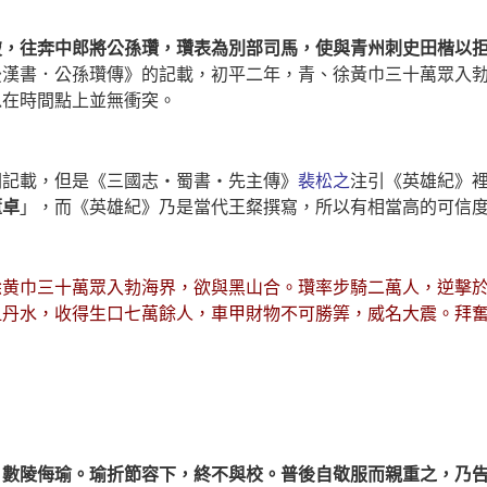
破，往奔中郎將公孫瓚，瓚表為別部司馬，使與青州刺史田楷以
後漢書．公孫瓚傳》的記載，初平二年，青、徐黃巾三十萬眾入
以在時間點上並無衝突。
關記載，但是《三國志‧蜀書‧先主傳》
裴松之
注引《英雄紀》
董卓
」，而《英雄紀》乃是當代王粲撰寫，所以有相當高的可信
徐黄巾三十萬眾入勃海界，欲與黑山合。瓚率步騎二萬人，逆擊
血丹水，收得生口七萬餘人，車甲財物不可勝筭，威名大震。拜
，數陵侮瑜。瑜折節容下，終不與校。普後自敬服而親重之，乃