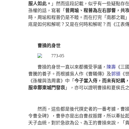
服人如此。
」然而這段記載，似乎有一些疑點存
孫權的話，寫著「
昔周瑜、程普為左右部督，共
時，周瑜和程普仍是不睦。而在打完「南郡之戰
底是如何和解呢？又是在何時和解呢？而《江表
曹操的身世
曹操的身世一直以來都備受爭議，
陳壽
《三
曹騰的養子。而根據吳人作《曹瞞傳》及
郭頒
《
《孫權與浩周書》中「
今子當入侍，而未有妃耦
服幸鄴東城門發哀
」，亦可以證明曹操和夏侯氏
然而，這些都是後代撰史者的一番考據，曹
令曹全碑》，曹參亦是出自曹叔振鐸，所以牽扯
天子血統，對於急欲為公、為王的曹操來說，「