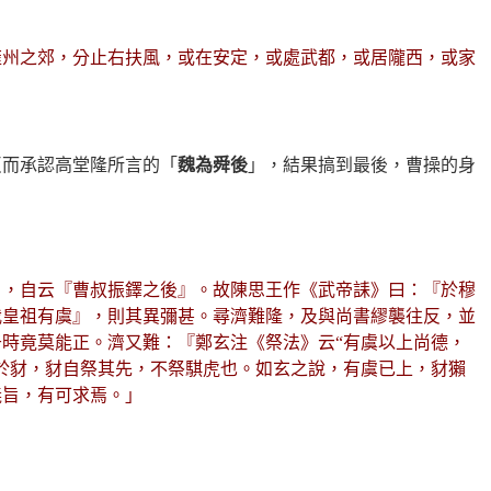
雍州之郊，分止右扶風，或在安定，或處武都，或居隴西，或家
反而承認高堂隆所言的「
魏為舜後
」，結果搞到最後，曹操的身
》，自云『曹叔振鐸之後』。故陳思王作《武帝誄》曰：『於穆
我皇祖有虞』，則其異彌甚。尋濟難隆，及與尚書繆襲往反，並
時竟莫能正。濟又難：『鄭玄注《祭法》云“有虞以上尚德，
於豺，豺自祭其先，不祭騏虎也。如玄之說，有虞已上，豺獺
義旨，有可求焉。」