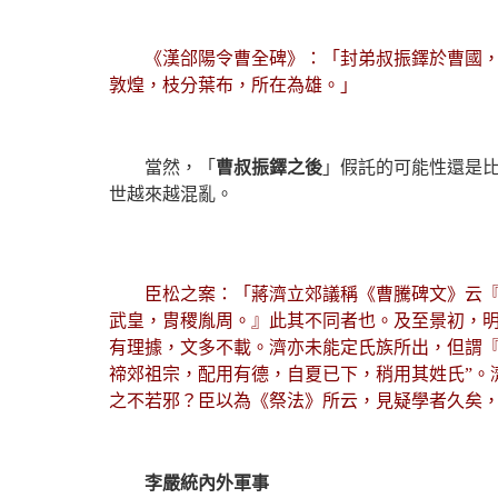
《漢郃陽令曹全碑》：「封弟叔振鐸於曹國
敦煌，枝分葉布，所在為雄。」
當然，「
曹叔振鐸之後
」假託的可能性還是
世越來越混亂。
臣松之案：「蔣濟立郊議稱《曹騰碑文》云
武皇，胄稷胤周。』此其不同者也。及至景初，
有理據，文多不載。濟亦未能定氏族所出，但謂『
禘郊祖宗，配用有德，自夏已下，稍用其姓氏”。
之不若邪？臣以為《祭法》所云，見疑學者久矣
李嚴統內外軍事