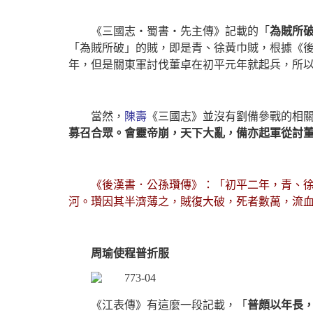
《三國志‧蜀書‧先主傳》記載的「
為賊所
「為賊所破」的賊，即是青、徐黃巾賊，根據《
年，但是關東軍討伐董卓在初平元年就起兵，所
當然，
陳壽
《三國志》並沒有劉備參戰的相
募召合眾。會靈帝崩，天下大亂，備亦起軍從討
《後漢書．公孫瓚傳》：「初平二年，青、
河。瓚因其半濟薄之，賊復大破，死者數萬，流
周瑜使程普折服
《江表傳》有這麼一段記載，「
普頗以年長