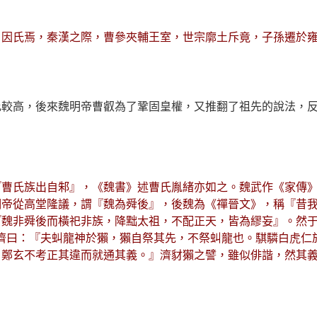
，因氏焉，秦漢之際，曹參夾輔王室，世宗廓土斥竟，子孫遷於
比較高，後來魏明帝曹叡為了鞏固皇權，又推翻了祖先的說法，
『曹氏族出自邾』，《魏書》述曹氏胤緒亦如之。魏武作《家傳
明帝從高堂隆議，謂『魏為舜後』，後魏為《禪晉文》，稱『昔
魏非舜後而橫祀非族，降黜太祖，不配正天，皆為繆妄』。然于
濟曰：『夫虯龍神於獺，獺自祭其先，不祭虯龍也。騏驎白虎仁
，鄭玄不考正其違而就通其義。』濟豺獺之譬，雖似俳諧，然其