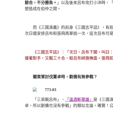
餘合，不分勝負。
」以及後來呂布攻打小沛時，
塑造成在伯仲之間。
而《三國演義》的前身《三國志平話》，有
次日還安排呂布和張飛再單挑一次，這次呂布可
《三國志平話》：「次日，呂布下關，叫曰
撞著對手，又戰三十合，殺呂布絣旗掩面。張飛
關東軍討伐董卓時，劉備有無參戰？
「三英戰呂布」、
「溫酒斬華雄」
是《三國
卓，所以劉備也沒有參戰」的類似言論。確實！