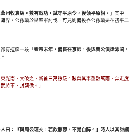
拒冀州牧袁紹。數有戰功，試守平原令，後領平原相。
」其中
勃海界，公孫瓚於是率軍討伐，可見劉備投靠公孫瓚是在初平二
裡卻有這麼一段「
靈帝末年，備嘗在京師，後與曹公俱還沛國，
度。
於東光南，大破之，斬首三萬餘級。賊棄其車重數萬兩，奔走度
奮武將軍，封薊侯。」
告人曰：『與周公瑾交，若飲醇醪，不覺自醉。』時人以其謙讓