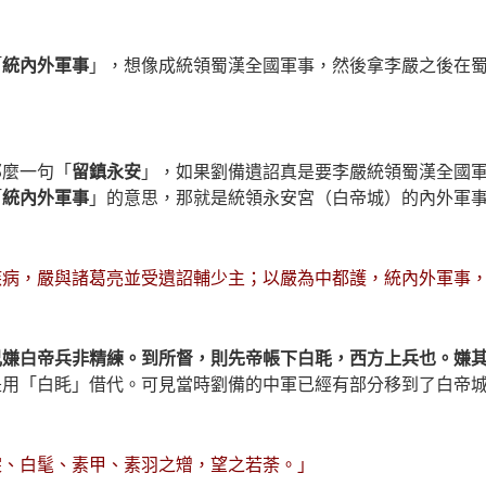
「
統內外軍事
」，想像成統領蜀漢全國軍事，然後拿李嚴之後在
那麼一句「
留鎮永安
」，如果劉備遺詔真是要李嚴統領蜀漢全國
「
統內外軍事
」的意思，那就是統領永安宮（白帝城）的內外軍
疾病，嚴與諸葛亮並受遺詔輔少主；以嚴為中都護，統內外軍事
兄嫌白帝兵非精練。到所督，則先帝帳下白毦，西方上兵也。嫌
是用「白眊」借代。可見當時劉備的中軍已經有部分移到了白帝
裳、白髦、素甲、素羽之矰，望之若荼。」