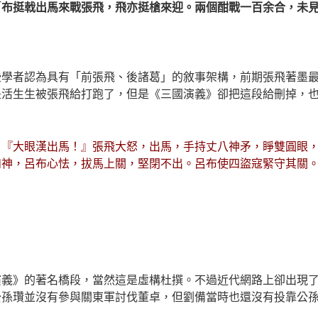
「
布挺戟出馬來戰張飛，飛亦挺槍來迎。兩個酣戰一百余合，未
些學者認為具有「前張飛、後諸葛」的敘事架構，前期張飛著墨
是活生生被張飛給打跑了，但是《三國演義》卻把這段給刪掉，
：『大眼漢出馬！』張飛大怒，出馬，手持丈八神矛，睜雙圓眼
如神，呂布心怯，拔馬上關，堅閉不出。呂布使四盜寇緊守其關
演義》的著名橋段，當然這是虛構杜撰。不過近代網路上卻出現
公孫瓚並沒有參與關東軍討伐董卓，但劉備當時也還沒有投靠公