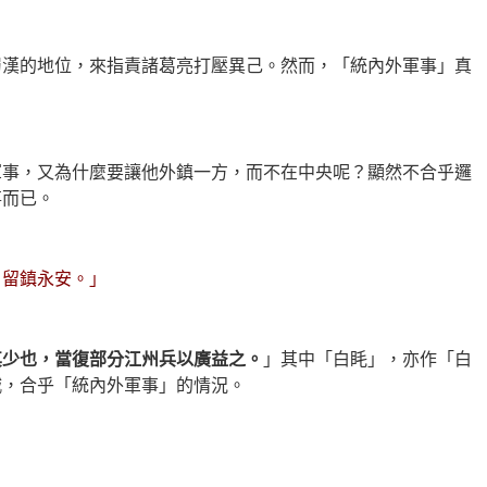
蜀漢的地位，來指責諸葛亮打壓異己。然而，「統內外軍事」真
軍事，又為什麼要讓他外鎮一方，而不在中央呢？顯然不合乎邏
事而已。
，留鎮永安。」
其少也，當復部分江州兵以廣益之。
」其中「白眊」，亦作「白
城，合乎「統內外軍事」的情況。