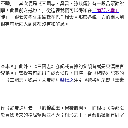
普不睦
」。其次便是《三國志‧吳書‧孫皎傳》有一段呂蒙勸說
國事，此目前之戒也。
」從這裡我們可以得知在
「南郡之戰」
江陵
」，跟著沒多久周瑜就在巴丘殞命。那麼各鎮一方的兩人到
，很有可能兩人到死都沒有和解過。
出本末。
」此外，《三國志》亦記載曹操的父親曹嵩是東漢宦官
父兄弟。
」曹操有可能出自於夏侯氏。同時，從《魏略》記載的
候，《三國志‧魏書‧文帝紀》
裴松之
注引《魏書》記載「
王素
植作《武帝誄》云：「
於穆武王，冑稷胤周。
」而根據《漢郃陽
對於曹操後來的格局幫助並不大；相形之下，曹叔振鐸擁有周室