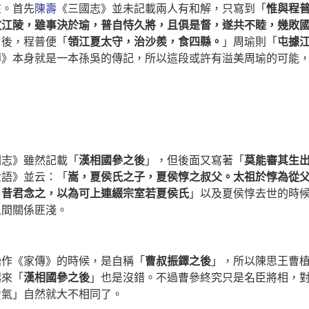
在。首先
陳壽
《三國志》並未記載兩人有和解，只寫到「
惟與程
攻江陵，雖事決於瑜，普自恃久將，且俱是督，遂共不睦，幾敗
」後，程普便「
領江夏太守，治沙羨，食四縣。
」周瑜則「
屯據
傳》本身就是一本孫吳的傳記，所以這段或許有溢美周瑜的可能
國志》雖然記載「
漢相國參之後
」，但後面又寫著「
莫能審其生
世語》並云：「
嵩，夏侯氏之子，夏侯惇之叔父。太祖於惇為從
，昔君念之，以為可上連綴宗室若夏侯氏
」以及夏侯惇去世的時
之間關係匪淺。
操作《家傳》的時候，是自稱「
曹叔振鐸之後
」，所以陳思王曹
起來「
漢相國參之後
」也是沒錯。不過曹參終究只是名臣將相，
貴氣」自然就大不相同了。