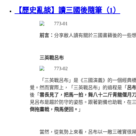
【歷史亂談】讀三國後隨筆（1）
前言：
分享敝人讀有關於三國書籍後的一些
三英戰呂布
「三英戰呂布」是《三國演義》的一個經典
覺。然而實際上，「三英戰呂布」的過程是「
呂
後「
雲長見了，把馬一拍，舞八十二斤青龍偃月
見呂布是趨於防守的姿態。跟著劉備也助戰，在
倒拖畫戟，飛馬便回。
」
當然，從氣勢上來看，呂布以一敵三確實很