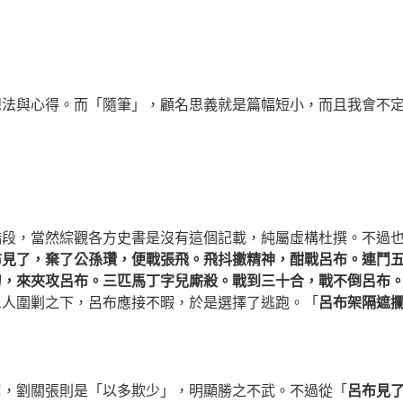
想法與心得。而「隨筆」，顧名思義就是篇幅短小，而且我會不
橋段，當然綜觀各方史書是沒有這個記載，純屬虛構杜撰。不過
布見了，棄了公孫瓚，便戰張飛。飛抖擻精神，酣戰呂布。連鬥
刀，來夾攻呂布。三匹馬丁字兒廝殺。戰到三十合，戰不倒呂布
三人圍剿之下，呂布應接不暇，於是選擇了逃跑。「
呂布架隔遮
屌，劉關張則是「以多欺少」，明顯勝之不武。不過從「
呂布見