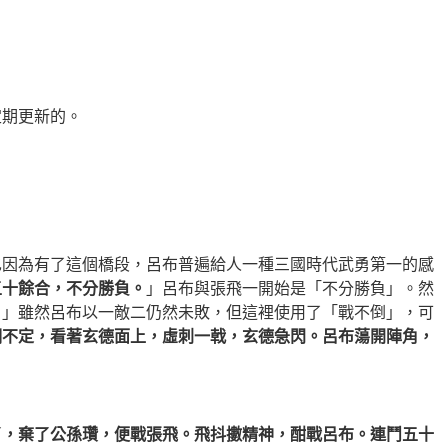
定期更新的。
也因為有了這個橋段，呂布普遍給人一種三國時代武勇第一的感
五十餘合，不分勝負。
」呂布與張飛一開始是「不分勝負」。然
。
」雖然呂布以一敵二仍然未敗，但這裡使用了「戰不倒」，可
攔不定，看著玄德面上，虛刺一戟，玄德急閃。呂布蕩開陣角，
了，棄了公孫瓚，便戰張飛。飛抖擻精神，酣戰呂布。連鬥五十