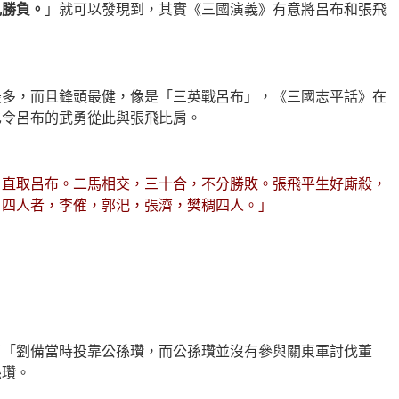
見勝負。
」就可以發現到，其實《三國演義》有意將呂布和張飛
最多，而且鋒頭最健，像是「三英戰呂布」，《三國志平話》在
也令呂布的武勇從此與張飛比肩。
，直取呂布。二馬相交，三十合，不分勝敗。張飛平生好廝殺，
。四人者，李傕，郭汜，張濟，樊稠四人。」
了「劉備當時投靠公孫瓚，而公孫瓚並沒有參與關東軍討伐董
孫瓚。