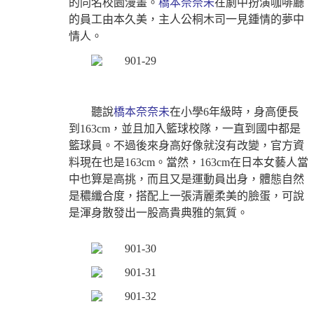
的同名校園漫畫。
橋本奈奈未
在劇中扮演咖啡廳
的員工由本久美，主人公桐木司一見鍾情的夢中
情人。
聽說
橋本奈奈未
在小學6年級時，身高便長
到163cm，並且加入籃球校隊，一直到國中都是
籃球員。不過後來身高好像就沒有改變，官方資
料現在也是163cm。當然，163cm在日本女藝人當
中也算是高挑，而且又是運動員出身，體態自然
是穠纖合度，搭配上一張清麗柔美的臉蛋，可說
是渾身散發出一股高貴典雅的氣質。