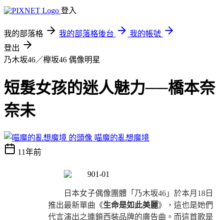
登入
我的部落格
我的部落格後台
我的帳號
登出
乃木坂46／櫸坂46
偶像明星
短髮女孩的迷人魅力──橋本奈
奈未
喵魔的亂想魔境
11年前
日本女子偶像團體「乃木
坂
46」於本月18日
推出最新單曲《
生命是如此美麗
》，這也是她們
代言演出之連鎖西裝品牌的廣告曲。而這首歌是