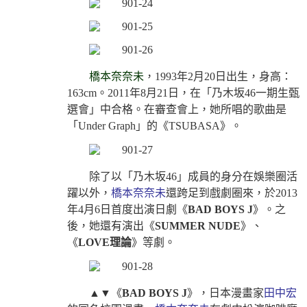
橋本奈奈未
，1993年2月20日出生，身高：
163cm。2011年8月21日，在「乃木
坂
46一期生甄
選會」中合格。在審查會上，她所唱的歌曲是
「Under Graph」的《TSUBASA》。
除了以「乃木
坂
46」成員的身分在娛樂圈活
躍以外，
橋本奈奈未
還跨足到戲劇圈來，於2013
年4月6日首度出演日劇《
BAD BOYS J
》。之
後，她還有演出《
SUMMER NUDE
》、
《
LOVE理論
》等劇。
▲▼《
BAD BOYS J
》，日本漫畫家
田中宏