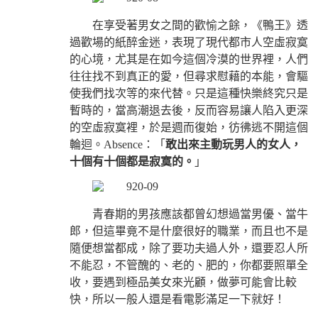
在享受著男女之間的歡愉之餘，《鴨王》透
過歡場的紙醉金迷，表現了現代都市人空虛寂寞
的心境，尤其是在如今這個冷漠的世界裡，人們
往往找不到真正的愛，但尋求慰藉的本能，會驅
使我們找次等的來代替。只是這種快樂終究只是
暫時的，當高潮退去後，反而容易讓人陷入更深
的空虛寂寞裡，於是週而復始，彷彿逃不開這個
輪迴。Absence：「
敢出來主動玩男人的女人，
十個有十個都是寂寞的。
」
青春期的男孩應該都曾幻想過當男優、當牛
郎，但這畢竟不是什麼很好的職業，而且也不是
隨便想當都成，除了要功夫過人外，還要忍人所
不能忍，不管醜的、老的、肥的，你都要照單全
收，要遇到極品美女來光顧，做夢可能會比較
快，所以一般人還是看電影滿足一下就好！