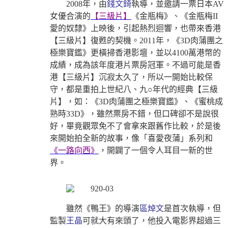
2008年，由
錢文錡
執導，並邀請一票日本AV
女優合演的
【三級片】
《金瓶梅》、《金瓶梅II
愛的奴隸》上映後，引起熱烈迴響，也帶來香港
【三級片】復甦的契機。2011年，《3D肉蒲團之
極樂寶鑑》更橫掃香港影壇，並以4100萬港幣的
成績，成為該年度港片票房冠軍。不過可能是香
港【三級片】沉寂太久了，所以一開始比較保
守，都是重拍上世紀八、九○年代的經典【三級
片】，如：《3D肉蒲團之極樂寶鑑》、《蜜桃成
熟時33D》，雖然票房不錯，但口碑卻不是說很
好，畢竟觀眾免不了會拿來跟舊作比較，於是後
來開始拍全新的故事，像「喜愛夜蒲」系列和
《一路向西》
，開闢了一個令人耳目一新的世
界。
雖然《鴨王》的導演
區焯文
是首次執導，但
監製
王晶
可就大有來頭了，他投入電影界超過三