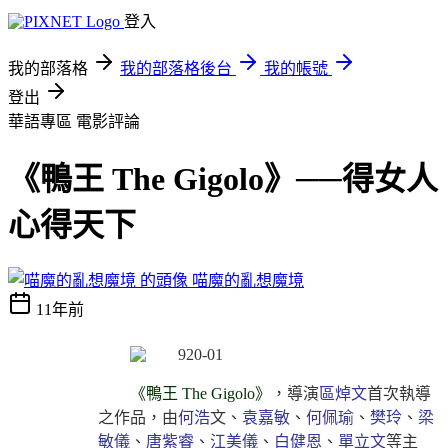
登入
我的部落格
我的部落格後台
我的帳號
登出
華語專區
電影評論
《鴨王 The Gigolo》──得女人
心得天下
喵魔的亂想魔境
11年前
《鴨王 The Gigolo》
，導演
區焯文
首次執導
之作品，由
何浩
文、
袁嘉敏
、
何佩瑜
、
樊玲
、
梁
敏儀
、
唐紫睿
、
江美儀
、
白健恩
、
單立文
等主