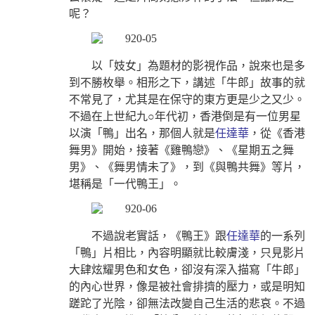
呢？
以「妓女」為題材的影視作品，說來也是多
到不勝枚舉。相形之下，講述「牛郎」故事的就
不常見了，尤其是在保守的東方更是少之又少。
不過在上世紀九○年代初，香港倒是有一位男星
以演「鴨」出名，那個人就是
任達華
，從《香港
舞男》開始，接著《雞鴨戀》、《星期五之舞
男》、《舞男情未了》，到《與鴨共舞》等片，
堪稱是「一代鴨王」。
不過說老實話，《鴨王》跟
任達華
的一系列
「鴨」片相比，內容明顯就比較膚淺，只見影片
大肆炫耀男色和女色，卻沒有深入描寫「牛郎」
的內心世界，像是被社會排擠的壓力，或是明知
蹉跎了光陰，卻無法改變自己生活的悲哀。不過