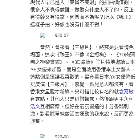
現代人早已進入「笑貧不笑娼」的扭曲價值觀，
很多人不覺得做雞、做鴨有什麼大不了的，反正
有得幹又有得拿，何樂而不為呢？所以《鴨王》
這樣子拍，好像也沒有什麼不對！
當然，會來看【三級片】，終究是要看情色
場面，這次《鴨王》不像《金瓶梅》、《3D肉蒲
團之極樂寶鑑》、《3D豪情》等片特地邀請日本
AV女優來加盟，而是全面啟用香港本土女藝人，
這點倒是挺讓我喜歡的，畢竟看日本AV女優降低
尺度演【三級片】，感覺一點兒意思都沒有，看
香港女星脫才新鮮。只可惜比較有名的就
袁嘉敏
有露點，其他人只是稍微裸露，然後跟男主角
何
浩文
互相磨蹭，但好在氣氛營造的十分香豔刺
激，對看膩單純做活塞運動的我來說，反而更為
興奮。