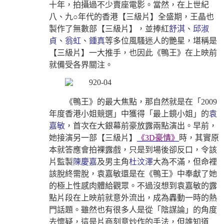
十年，拍攝過不少賣座電影。當然，在上世紀
八、九○年代的香港【三級片】全盛期，王晶也
製作了無數部【三級片】，並捧紅
舒淇
、
邱淑
貞
、
翁虹
、
鍾真
等多位風騷迷人的艷星，堪稱是
【三級片】一大推手，也因此《鴨王》在上映前
就備受各界關注。
《鴨王》的最大焦點，那自然就是在「2009
年度香港小姐競選」中獲得「最上鏡小姐」的
袁
嘉敏
，首次在大銀幕前豪放露兩點演出。早前，
她接演另一部【三級片】
《3D豪情》
時，其實原
本就答應會拍裸露戲，只是到場後卻反口，令該
片監製
陳慶嘉
及男主角
杜汶澤
大為不滿，但命裡
該脫終需脫，袁嘉敏還是在《鴨王》中奉獻了她
的極上性感肉體給觀眾。不過沒想到袁嘉敏的露
點片段在上映前就意外流出，成為轟動一時的熱
門話題。雖然也有很多人是從「陰謀論」的角度
去懷疑，這是片商刻意炒作的手法，但誰知道