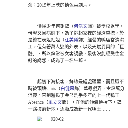
演；2015年上映的情色喜劇片。
懵懂少年何鉅鋒（
何浩文
飾）被學校退學，
母親又因病倒下，為了挑起家裡的經濟重擔，於
是鋒在表姐紅姐（
江美儀
飾）經營的鴨店當清潔
工，但有著萬人迷的外表，以及天賦異稟的「巨
鵰」，所以鋒常被女客調戲，最後沒能經受住金
錢的誘惑，成為了一名牛郎。
起初下海接客，鋒總是處處碰壁，而且還不
時被頭牌Chris（
白健恩
飾）羞辱戲弄，令鋒萬分
沮喪。直到邂逅了金盆洗手多年的上一代鴨王
Absence（
單立文
飾），在他的傾囊傳授下，鋒
一路披荊斬棘，逐漸成為新一代鴨王……