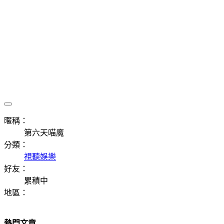
暱稱：
第六天喵魔
分類：
視聽娛樂
好友：
累積中
地區：
熱門文章