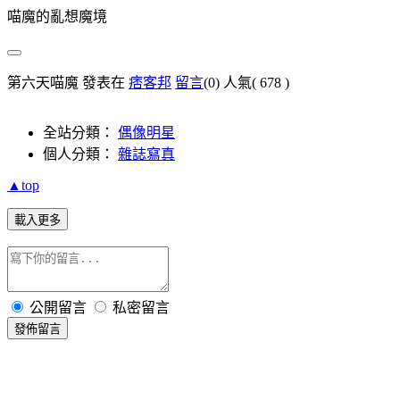
喵魔的亂想魔境
第六天喵魔 發表在
痞客邦
留言
(0)
人氣(
678
)
全站分類：
偶像明星
個人分類：
雜誌寫真
▲top
載入更多
公開留言
私密留言
發佈留言