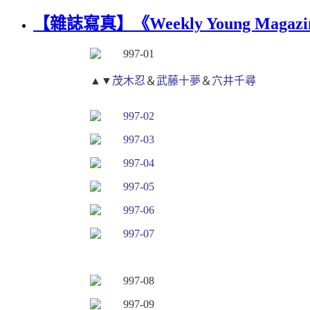
【雜誌寫真】《Weekly Young Magazin
▲▼
茂木忍
＆
武藤十夢
＆
穴井千尋