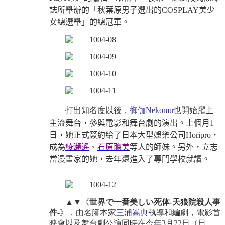
誌所舉辦的「秋葉原男子選出的
COSPLAY
美少
女總選舉」的總冠軍。
打出知名度以後，
御伽
Nekomu
也開始躍
上
主流舞台，參與電影和舞台劇的演出。上個月
1
日，她正式簽約給了日本大型娛樂公司
Horipro
，
成為
綾瀨遙
、
石原聰美
等人的師妹。另外，立志
當漫畫家的她，去年還進入了專門學校就讀。
▲▼
《
世界で一番美しい死体
-
天狼院殺人事
件
-
》，由名腳本家
三浦嵩典
執導和編劇，電影首
映會以及舞台劇公演同時在今年
3
月
22
日（日