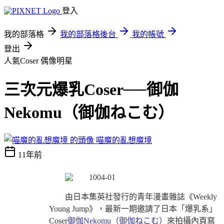
登入
我的部落格
我的部落格後台
我的帳號
登出
人氣Coser
偶像明星
三次元爆乳Coser──御伽
Nekomu（御伽ねこむ）
喵魔的亂想魔境
11年前
由日本集英社發行的青年漫畫雜誌《
Weekly
Young Jump
》，最新一期邀請了日本「爆乳系」
Coser
御伽Nekomu（
御伽ねこむ）
來拍攝內頁寫