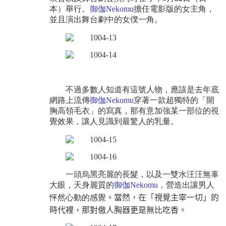
本）舉行。
御伽
Nekomu
擔任電影版的女主角，
並且演出舞台劇中的女僕一角。
不過多數人知道有這號人物，應該是去年底
網路上流傳
御伽
Nekomu
穿著一款超獨特的「開
胸高領毛衣」的寫真，那有意加強某一部位的視
覺效果，讓人見識到最驚人的乳量。
一頭烏黑亮麗的長髮，以及一雙水汪汪無辜
大眼，天身麗質的
御伽
Nekomu
，營造出讓男人
怦然心動的感覺
。當然，在「視覺主宰一切」的
時代裡，那對傲人胸器更是無比吃香。