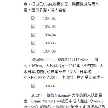
真，把自己
Cos
成各種造型，時而性感時而可
愛，醒目多變，惹人喜愛！
御伽
Nekomu
，
1995
年
12
月
15
日出生，身
高：
163cm
。
大阪府出身。
2012
年，她在關西大
阪日本橋的街頭嘉年華會「第
8
回日本橋
STREETFESTA2012
」中出場，進而受到關注。
2013
年，
御伽
Nekomu
在大型的同人誌即賣
會「
Comic Market
」中被日本成人雜誌《
Weekly
Playboy
》的編輯一眼相中。後來，她還成為該雜