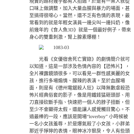
現實的題材幾乎都有人拍過，於是有一票人就從
口味上做調整，加入大量血腥與暴力的場面，甚
至搞得很噁心。當然，還不乏有色情的表現，最
常看到的就是年輕女演員一邊尖叫一邊抖奶，像
前幾年的《食人魚3D》就是一個最好例子，帶來
身心的雙重刺激，腎上腺素爆棚！
光看《女優宿舍死亡實錄》的劇情簡介就可
以知道，這是一部涉及色情內容的【恐怖片】，
全片裸露鏡頭很多，可以看見一群性感美麗的女
孩，進行多場煽情、腥辣的表演。至於血腥場
面，則是有《德州電鋸殺人狂》以降無數虐殺恐
怖片經典俗套的影子，像是用鐵錘猛砸頭部、用
刀直接砍斷手指、快速把一個人的脖子扭斷，但
至少不會顯得太假，還能讓人感覺觸目驚心。不
過最棒的一段，應該是開場“loverboy” 小時候被
一名小女孩羞辱，於是爆氣殺了小女孩，小胖弟
那近乎猙獰的表情，眼神冰冷狠戾，令人有些頭