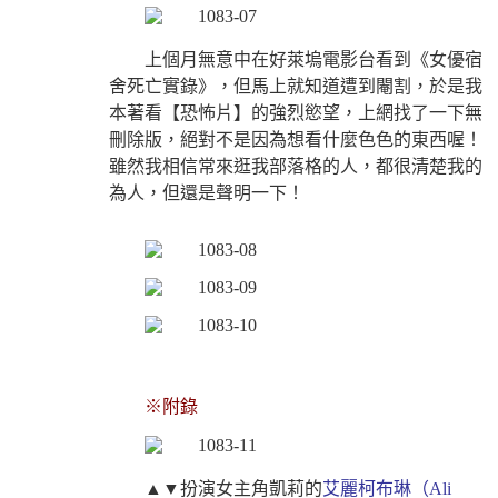
上個月無意中在好萊塢電影台看到《女優宿
舍死亡實錄》，但馬上就知道遭到閹割，於是我
本著看【恐怖片】的強烈慾望，上網找了一下無
刪除版，絕對不是因為想看什麼色色的東西喔！
雖然我相信常來逛我部落格的人，都很清楚我的
為人，但還是聲明一下！
※附錄
▲▼扮演女主角凱莉的
艾麗柯布琳（Ali