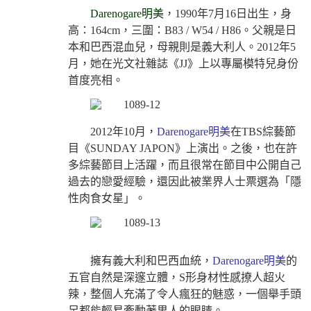
Darenogare明美
，1990年7月16日出生，身
高：164cm，三圍：B83 / W54 / H86。父親是日
本和巴西混血兒，母親則是義大利人。2012年5
月，她在光文社雜誌《JJ》上以專屬模特兒身份
首度亮相。
2012年10月，
Darenogare明美
在TBS綜藝節
目《SUNDAY JAPON》上演出。之後，也在許
多綜藝節目上活躍，而且很常在節目中公開自己
過去的戀愛經驗，還因此被業界人士票選為「隱
性肉食女星」。
擁有義大利和巴西血統，
Darenogare明美
的
五官自然是深邃立體，S形身材性感撩人超火
辣，整個人充滿了令人瘋狂的魅惑，一個舉手頭
足都能輕易牽動著男人的眼睛。