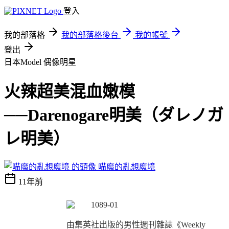
登入
我的部落格
我的部落格後台
我的帳號
登出
日本Model
偶像明星
火辣超美混血嫩模
──Darenogare明美（ダレノガ
レ明美）
喵魔的亂想魔境
11年前
由集英社出版的男性週刊雜誌《
Weekly