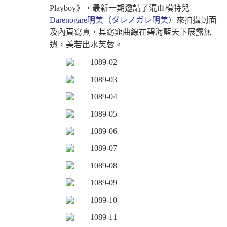
Playboy
》，最新一期邀請了混血模特兒
Darenogare
明美（ダレノガレ明美）
來拍攝封面
及內頁寫真，其窈窕曲線在碧海藍天下展露無
遺，美若出水芙蓉。