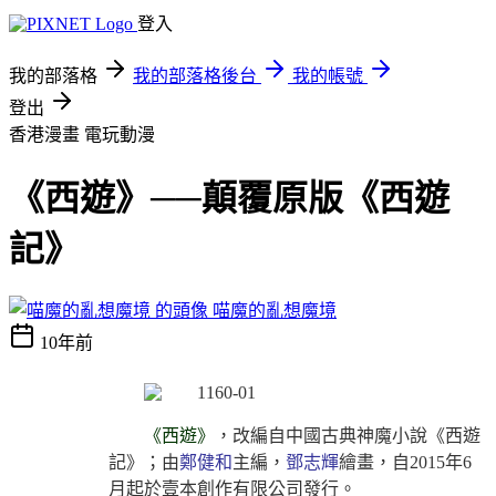
登入
我的部落格
我的部落格後台
我的帳號
登出
香港漫畫
電玩動漫
《西遊》──顛覆原版《西遊
記》
喵魔的亂想魔境
10年前
《西遊》
，改編自中國古典神魔小說《西遊
記》；由
鄭健和
主編，
鄧志輝
繪畫，自2015年6
月起於壹本創作有限公司發行。