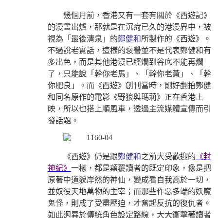
幾個月前，香港又有一套有關於《西遊記》
的漫畫出爐，那就是在沉疴已久的港漫界中，被
視為「最後清泉」的
鄭健和
所製作的《西遊》。
不過說老實話，這樣的褒譽並不是代表鄭健和有
多出色，而是其他港漫已經爛到谷底不能再爛
了，只能說「幹你老馬」、「幹你老黃」、「幹
你肥良」。而《西遊》創刊當時，剛好翻拍鄭健
和同名原作的電影《野狼與瑪莉》正在香港上
映，所以也搭上順風車，透過主流媒體宣傳而引
發話題。
《西遊》仍是跟
鄭健和
之前大受歡迎的
《封
神紀》
一樣，都是顛覆讀者的既定印象，像是把
原著中道貌岸然的神仙，變成看自我高於一切，
並奴役天地萬物的主宰；而那些作惡多端的妖魔
鬼怪，則成了受盡壓迫，才奮起反抗的復仇者。
如此迥異於傳統角色設定路線，大大衝擊著讀者