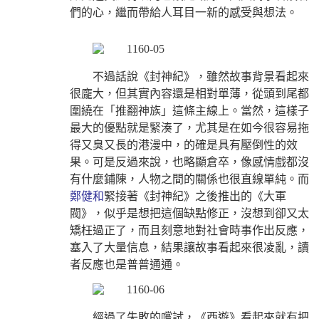
們的心，繼而帶給人耳目一新的感受與想法。
不過話說《封神紀》，雖然故事背景看起來
很龐大，但其實內容還是相對單薄，從頭到尾都
圍繞在「推翻神族」這條主線上。當然，這樣子
最大的優點就是緊湊了，尤其是在如今很容易拖
得又臭又長的港漫中，的確是具有壓倒性的效
果。可是反過來說，也略顯倉卒，像感情戲都沒
有什麼鋪陳，人物之間的關係也很直線單純。而
鄭健和
緊接著《封神紀》之後推出的《大軍
閥》，似乎是想把這個缺點修正，沒想到卻又太
矯枉過正了，而且刻意地對社會時事作出反應，
塞入了大量信息，結果讓故事看起來很凌亂，讀
者反應也是普普通通。
經過了失敗的嚐試，《西遊》看起來就有把