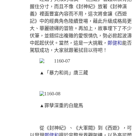
握住分寸，而且不像《封神紀》放著《封神演
義》裡面豐富內容而不用，這次將會讓《西遊
記》中的經典角色陸續登場，藉此升級成格局更
大、華麗磅礡的冒險。再加上，故事埋下了不少
伏筆，並錯綜出複雜的愛恨情仇，勢必掀起波濤
中起起伏伏。當然，這是一大挑戰，
鄭健和
能否
駕馭成功，大家就跟著拭目以待吧！
▲「暴力和尚」唐三藏
▲罪孽深重的白龍馬
從《封神紀》、《大軍閥》到《西遊》，可
以發現
鄭健和
擅於完整世界觀架構，以及高可塑