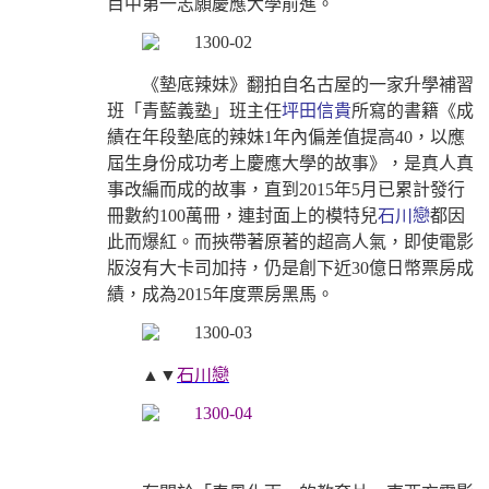
目中第一志願慶應大學前進。
《墊底辣妹》翻拍自名古屋的一家升學補習
班「青藍義塾」班主任
坪田信貴
所寫的書籍《成
績在年段墊底的辣妹1年內偏差值提高40，以應
屆生身份成功考上慶應大學的故事》，是真人真
事改編而成的故事，直到2015年5月已累計發行
冊數約100萬冊，連封面上的模特兒
石川戀
都因
此而爆紅。而挾帶著原著的超高人氣，即使電影
版沒有大卡司加持，仍是創下近30億日幣票房成
績，成為2015年度票房黑馬。
▲▼
石川戀