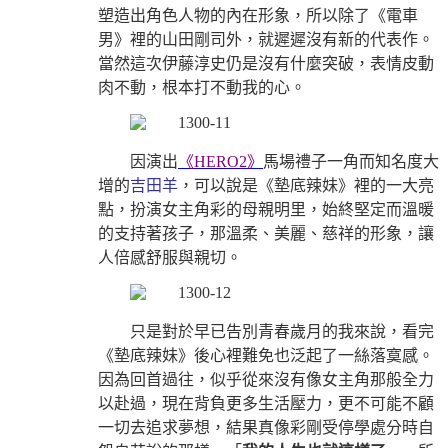
塑造出角色人物的內在形象，所以除了《電車
男》裡的山田剛司外，就遲遲沒有新的代表作。
當然這次伊藤淳史仍是沒有什麼突破，表情皮動
肉不動，根本打不動我的心。
因演出
《
HERO2》
馬場禮子一角而知名度大
增的
吉田羊
，可以說是《墊底辣妹》裡的一大亮
點，扮演女主角彩的母親明里，始終堅定而溫暖
的支持著孩子，那溫柔、美麗、慈祥的形象，讓
人倍感舒服與親切。
只是對於早已告別青春歲月的我來說，看完
《墊底辣妹》後心裡難免也泛起了一絲落寞感。
因為回首過往，似乎從來沒有像女主角那般全力
以赴過，現在背負更多生活壓力，更不可能不顧
一切去追求夢想，結果真像彩剛受停學處分時自