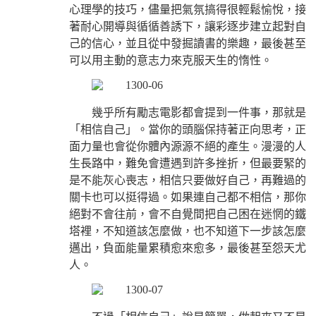
心理學的技巧，儘量把氣氛搞得很輕鬆愉悅，接
著耐心開導與循循善誘下，讓彩逐步建立起對自
己的信心，並且從中發掘讀書的樂趣，最後甚至
可以用主動的意志力來克服天生的惰性。
幾乎所有勵志電影都會提到一件事，那就是
「相信自己」。當你的頭腦保持著正向思考，正
面力量也會從你體內源源不絕的產生。漫漫的人
生長路中，難免會遭遇到許多挫折，但最要緊的
是不能灰心喪志，相信只要做好自己，再難過的
關卡也可以挺得過。如果連自己都不相信，那你
絕對不會往前，會不自覺間把自己困在迷惘的鐵
塔裡，不知道該怎麼做，也不知道下一步該怎麼
邁出，負面能量累積愈來愈多，最後甚至怨天尤
人。