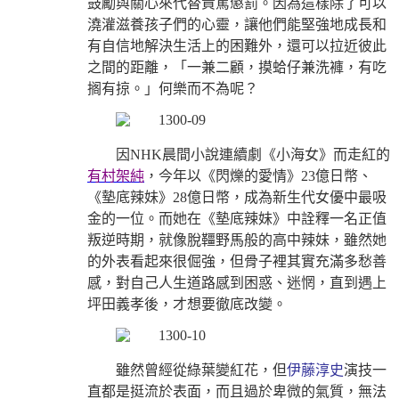
鼓勵與關心來代替責罵懲罰。因為這樣除了可以
澆灌滋養孩子們的心靈，讓他們能堅強地成長和
有自信地解決生活上的困難外，還可以拉近彼此
之間的距離，「一兼二顧，摸蛤仔兼洗褲，有吃
搁有掠。」何樂而不為呢？
因NHK晨間小說連續劇《小海女》而走紅的
有村架純
，今年以《閃爍的愛情》23億日幣、
《墊底辣妹》28億日幣，成為新生代女優中最吸
金的一位。而她在《墊底辣妹》中詮釋一名正值
叛逆時期，就像脫韁野馬般的高中辣妹，雖然她
的外表看起來很倔強，但骨子裡其實充滿多愁善
感，對自己人生道路感到困惑、迷惘，直到遇上
坪田義孝後，才想要徹底改變。
雖然曾經從綠葉變紅花，但
伊藤淳史
演技一
直都是挺流於表面，而且過於卑微的氣質，無法