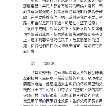
不過「相信自己」說是簡單，做起來又不是
那麼容易，畢竟人都會有脆弱的時候，沒有一顆
心是永遠堅強的，若是身邊能有親朋好友給予鼓
勵，在需要時推我們一把，或引導我們不要走歪
路，那自然是再好不過。可是在「望子成龍」、
「恨鐵不成鋼」觀念影響下，多數父母師長都迫
切希望看到成果，結果將那份焦慮轉嫁到孩子身
上，達不到要求就貶低孩子，故意數落他的短
處，使得他們自信心受到嚴重傷害，開始變得自
暴自棄。
《墊底辣妹》從頭到尾沒有太多說教意味濃
厚的橋段，而是以一種較隱微的方式，呈現教育
問題的癥結，像是透過女主角彩的母親明里和父
親徹（
田中哲司
飾）對待子女的態度，彩的高中
導師西村（
安田顯
飾）和坪田義孝教育的方式，
就是用簡單的兩兩對比效果，告訴父母師長多用