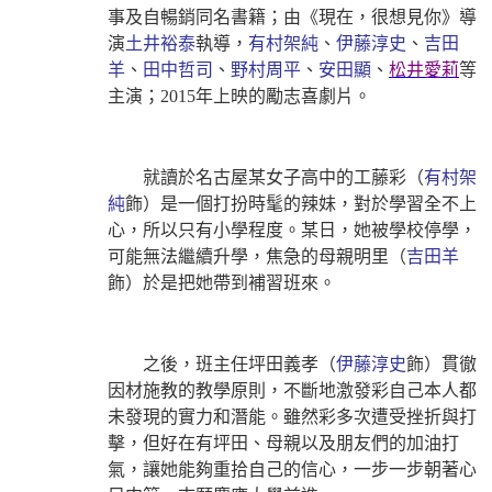
事及自暢銷同名書籍；由《現在，很想見你》導
演
土井裕泰
執導，
有村架純
、
伊藤淳史
、
吉田
羊
、
田中哲司
、
野村周平
、
安田顯
、
松井愛莉
等
主演；2015年上映的勵志喜劇片。
就讀於名古屋某女子高中的工藤彩（
有村架
純
飾）是一個打扮時髦的辣妹，對於學習全不上
心，所以只有小學程度。某日，她被學校停學，
可能無法繼續升學，焦急的母親明里（
吉田羊
飾）於是把她帶到補習班來。
之後，班主任坪田義孝（
伊藤淳史
飾）貫徹
因材施教的教學原則，不斷地激發彩自己本人都
未發現的實力和潛能。雖然彩多次遭受挫折與打
擊，但好在有坪田、母親以及朋友們的加油打
氣，讓她能夠重拾自己的信心，一步一步朝著心