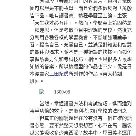
有關於「春風化雨」的教育片，東西方電影
圈可以說是不勝枚舉，而且它們多數反對「萬般
皆下品，唯有讀書高」這種學歷至上論，主張
「天生我才必有用」。然而，學歷至上論固然是
一種迷思，但是考取心目中理想的學校，然後充
分利用各種各樣的學習機會，不斷加強理論學
習，提高自己，充實自己，並滿足對知識和智慧
的嚮往與渴求，並不是一種錯誤的抉擇。而如何
掌握讀書方法和考試技巧，相信也是很多人最想
知道的答案，所以這類型的作品也不少，像是日
本漫畫家
三田紀房
所創作的作品《東大特訓
班》。
當然，掌握讀書方法和考試技巧，進而達到
事半功倍的效率，是順利考取好學校的法門之
一，但真正的關鍵還是在於有沒有一個正確的讀
書心態，要不然整天想東想西，心不在焉，腦袋
瓜又能吸收多少東西呢？故事中，坪田義孝運用