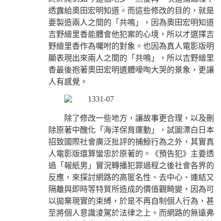
透露給奧田宏明知道。而這些修改的目的，就是
要製造兩人之間的「共鳴」，因為奧田宏明知道
吉野繪里香能體會他犯案的心境，所以才選擇吉
野繪里香作為囑咐的對象。也因為真人電影版明
顯表現出來兩人之間的「共鳴」，所以吉野繪里
香最後抱著奧田宏明遺體嚎啕大哭的景象，更讓
人有感覺。
除了修改一些地方，讓故事更合理，以及刪
除原著中醜化「海洋保育運動」，試圖漂白日本
招致國際社會廣泛批評的捕鯨行為之外，其實真
人電影版還算蠻忠於原著的。《預告犯》主要透
過「報紙男」實況轉播犯罪過程之後社會各界的
反應，來探討網路的高匿名性、去中心、連結又
隔離與即時等特質所造成的價值觀畸變，因為可
以拋棄現實的束縛，於是不再自制個人行為，甚
至將個人意識淩駕於法律之上。而網路的無遠弗