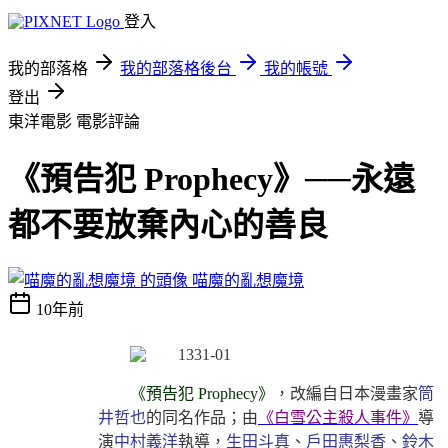
登入
我的部落格
我的部落格後台
我的帳號
登出
東洋電影
電影評論
《預告犯 Prophecy》──永遠
都不要放棄內心的善良
喵魔的亂想魔境
10年前
《預告犯 Prophecy》
，改編自日本漫畫家
筒
井哲也
的同名作品；由
《白雪公主殺人事件》
導
演
中村義洋
執導，
生田斗真
、
戶田惠梨香
、
鈴木