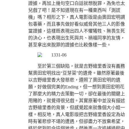
證據，再加上幾句空口白話就想脫罪，為免也太
兒戲了吧！是不知道現在有一種東西叫「測謊
機」嗎？相形之下，真人電影版是由奧田宏明調
包毒藥，而且事先做好看似威脅其他三人的影像
當證據，這樣既表現出四人不懼犧牲、無畏生死
的決心，也表現出生死與共、禍福同享的友情，
甚至拿出來脫罪的證據也比較像樣一些。
至於第三個缺陷，就是吉野繪里香沒有義務
幫奧田宏明找出“豆芽菜”的遺骨。雖然原著最後
以吉野繪里香大發慈悲，遵照了奧田宏明的遺
願，好做個完美的Ending，但一想到奧田宏明花
了那麼大的精力去策動一切，卻在最後的關鍵上
用賭的，就覺得很兒戲。其實原著中並沒有描述
吉野繪里香的背景，但感覺起來就像個大小姐一
樣。相反地，真人電影版把吉野繪里香設定為幼
時有著悲慘不堪的遭遇，但卻盡力不放棄希望，
終於爬到如今這個地步，然後再一次追捕過程中