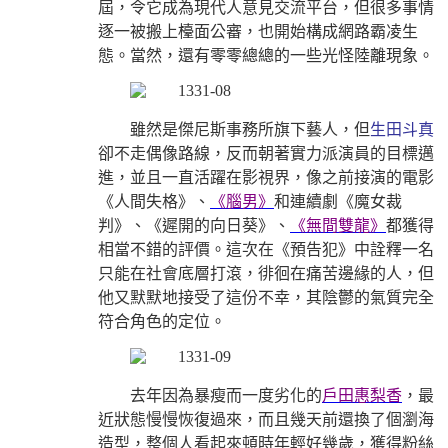
屆，令它成為現代人意見交流平台，但很多事情
逐一被搬上檯面公審，也開始構成網路霸凌生
態。當然，還有零零總總的一些光怪陸離現象。
雖然是傑尼斯事務所旗下藝人，但
生田斗真
卻不走偶像路線，反而朝著實力派演員的目標邁
進，並且一直活躍在影視界，像之前接演的電影
《人間失格》、
《腦男》
和連續劇《魔女裁
判》、《遲開的向日葵》、
《無間雙龍》
都獲得
相當不錯的評價。這次在《預告犯》中詮釋一名
只能在社會底層打滾，徘徊在痛苦邊緣的人，但
他又默默地接受了這份不幸，其陰鬱的氣質完全
符合角色的定位。
去年因為暴瘦而一度劣化的
戶田惠梨香
，最
近狀態慢慢恢復過來，而且幾天前還換了個瀏海
造型，整個人看起來頓時年輕好幾歲，獲得粉絲