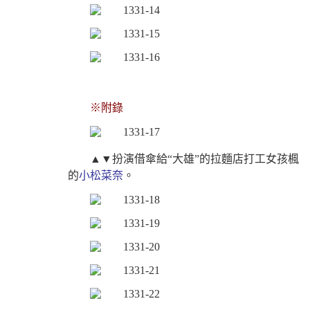
※附錄
▲▼扮演借傘給“大雄”的拉麵店打工女孩楓
的
小松菜奈
。