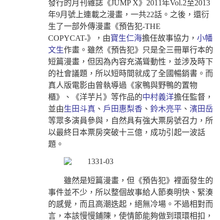
發行的月刊雜誌《JUMP Χ》2011年Vol.2至2013
年9月號上連載之漫畫，一共22話。之後，還衍
生了一部外傳漫畫《預告犯-THE
COPYCAT-》，由
寶生仁海
擔任故事協力，
小幡
文生
作畫。雖然《預告犯》只是全三冊單行本的
短篇漫畫，但因為內容充滿聳動性，並涉及時下
的社會議題，所以短時間就成了全國暢銷書。而
真人版電影由曾執導過《家鴨與野鴨的置物
櫃》、《洋芋片》等作品的
中村義洋
擔任監督，
並由
生田斗真
、
戶田惠梨香
、
鈴木亮平
、
濱田岳
等眾多演員參與，自然具有強大票房號召力，所
以最終日本票房突破十三億，成功引起一波話
題。
雖然是短篇漫畫，但《預告犯》裡面發生的
事件並不少，所以整個故事給人節奏明快、緊湊
的感覺，而且高潮迭起，絕無冷場。不過相對而
言，本該慢慢鋪陳，使情節能夠做到環環相扣，