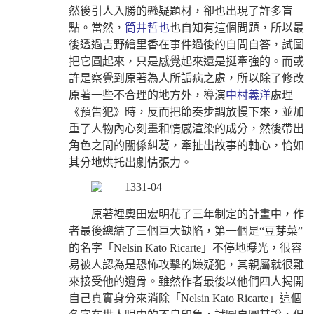
然後引人入勝的懸疑題材，卻也出現了許多盲
點。當然，
筒井哲也
也自知有這個問題，所以最
後透過吉野繪里香在事件過後的自問自答，試圖
把它圓起來，只是感覺起來還是挺牽強的。而或
許是察覺到原著為人所詬病之處，所以除了修改
原著一些不合理的地方外，導演
中村義洋
處理
《預告犯》時，反而把節奏步調放慢下來，並加
重了人物內心刻畫和情感渲染的成分，然後帶出
角色之間的關係糾葛，牽扯出故事的軸心，恰如
其分地烘托出劇情張力。
原著裡奧田宏明花了三年制定的計畫中，作
者最後總結了三個巨大缺陷，第一個是“豆芽菜”
的名字「Nelsin Kato Ricarte」不停地曝光，很容
易被人認為是恐怖攻擊的嫌疑犯，其親屬就很難
來接受他的遺骨。雖然作者最後以他們四人揭開
自己真實身分來消除「Nelsin Kato Ricarte」這個