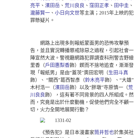
亮平
、
濱田岳
、
荒川良良
、
窪田正孝
、
田中圭
、
瀧藤賢一
、
小日向文世
等主演；2015年上映的犯
罪懸疑片。
網路上出現多則報紙蒙面男的恐怖攻擊預
告，並且實況轉播懲戒除惡之過程，引起社會一
陣宣然大波。警視廳網路犯罪調查科刑警吉野繪
里香（
戶田惠梨香
飾）鍥而不捨地追查，漸漸發
現「報紙男」是由“蓋茨”奧田宏明（
生田斗真
飾）、 “關西”葛西智彥（
鈴木亮平
飾）、“大雄”
木村浩一（
濱田岳
飾）以及“胖墩”寺原慎一（
荒
川良良
飾），這有著不同背景的四人所組成。然
而，究竟是出於什麼動機，促使他們完全不顧一
切，火力全開地展開行動？
《預告犯》是日本漫畫家
筒井哲也
於集英社