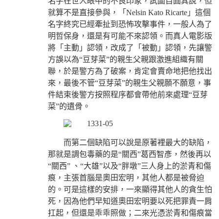
名字在世人眼中的不良印象，試圖自圓其說，但
就算不是直接參與，「Nelsin Kato Ricarte」這個
名字終究已經牽扯到恐怖攻擊事件，一般人為了
明哲保身，還是有可能不來認領。而真人電影版
將「主動」認領，改成了「被動」認領，先讓警
方誤以為“豆芽菜”的親生父親跟激進組織有關
聯，於是警方為了破案，肯定會賣命地把他找出
來，最後不管“豆芽菜”的親生父親願不願意，事
件結束後警方按照程序都會帶他前來處理“豆芽
菜”的遺骨。
而第二個缺陷可以說是原著裡最大的缺陷，
那就是調包毒藥的是“關西”葛西智彥，然後再以
“關西” 、“大雄”以及“胖墩”三人身上的淤青和傷
痕，主張首腦是奧田宏明，其他人都是被脅迫
的。可是這樣的安排，一來顯得其他人的貪生怕
死，因為他們早知道奧田宏明要以死把罪責一肩
扛起，但還是乖乖照做；二來光憑淤青和傷痕當