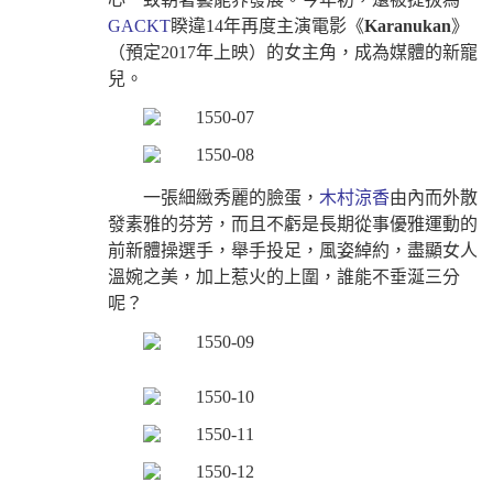
GACKT
睽違14年再度主演電影《
Karanukan
》
（預定2017年上映）的女主角，成為媒體的新寵
兒。
一張細緻秀麗的臉蛋，
木村涼香
由內而外散
發素雅的芬芳，而且不虧是長期從事優雅運動的
前新體操選手，舉手投足，風姿綽約，盡顯女人
溫婉之美，加上惹火的上圍，誰能不垂涎三分
呢？