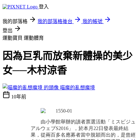
登入
我的部落格
我的部落格後台
我的帳號
登出
運動寶貝
運動體育
因為巨乳而放棄新體操的美少
女──木村涼香
喵魔的亂想魔境
10年前
由小學館舉辦的讀者票選活動「ミスビジュ
アルウェブ
S2016
」，於本月
22
日發表最終結
果，從兩百多名應募者當中脫穎而出的，是曾經