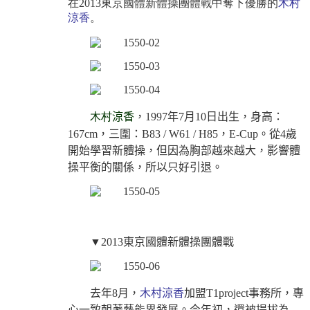
在
2013
東京國體新體操團體戰中奪下優勝的
木村
涼香
。
木村
涼香
，
1997
年
7
月
10
日出生，身高：
167cm
，三圍：
B83 / W61 / H85，E-Cup
。從
4
歲
開始學習新體操，但因為胸部越來越大，影響體
操平衡的關係，所以只好引退。
▼2013東京國體新體操團體戰
去年8月，
木村涼香
加盟T1project事務所，專
心一致朝著藝能界發展。今年初，還被提拔為