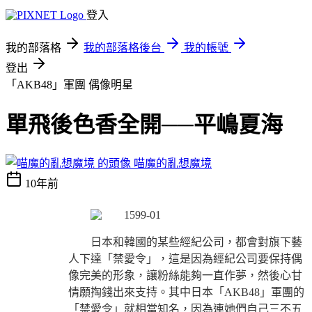
登入
我的部落格
我的部落格後台
我的帳號
登出
「AKB48」軍團
偶像明星
單飛後色香全開──平嶋夏海
喵魔的亂想魔境
10年前
日本和韓國的某些經紀公司，都會對旗下藝
人下達「禁愛令」，這是因為經紀公司要保持偶
像完美的形象，讓粉絲能夠一直作夢，然後心甘
情願掏錢出來支持。其中日本「AKB48」軍團的
「禁愛令」就相當知名，因為連她們自己三不五