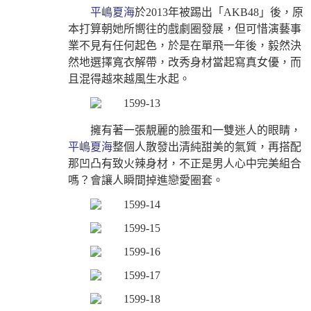
平嶋夏海
於2013年被踢出「AKB48」後，原
本打算朝她所嚮往的戲劇圈發展，但可惜演藝事
業不見有任何起色，於是在單飛一年後，毅然決
然地選擇寬衣解帶，改秀身材當起寫真女優，而
且混得越來越風生水起。
擁有著一張靚麗的臉蛋和一雙迷人的眼睛，
平嶋夏海
整個人散發出清純甜美的氣質，再搭配
那凹凸有致火辣身材，不正是男人心中完美組合
嗎？會讓人瞬間掉進戀愛圈套。