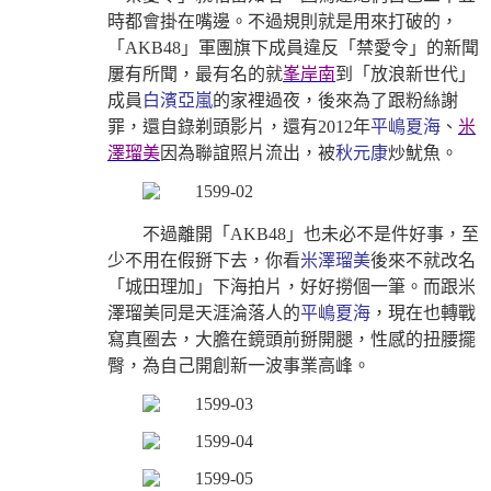
時都會掛在嘴邊。不過規則就是用來打破的，
「AKB48」軍團旗下成員違反「禁愛令」的新聞
屢有所聞，最有名的就
峯岸南
到「放浪新世代」
成員
白濱亞嵐
的家裡過夜，後來為了跟粉絲謝
罪，還自錄剃頭影片，還有2012年
平嶋夏海
、
米
澤瑠美
因為聯誼照片流出，被
秋元康
炒魷魚。
不過離開「AKB48」也未必不是件好事，至
少不用在假掰下去，你看
米澤瑠美
後來不就改名
「城田理加」下海拍片，好好撈個一筆。而跟米
澤瑠美同是天涯淪落人的
平嶋夏海
，現在也轉戰
寫真圈去，大膽在鏡頭前掰開腿，性感的扭腰擺
臀，為自己開創新一波事業高峰。