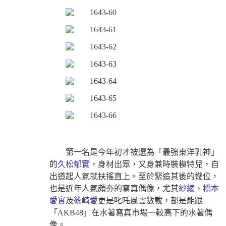
第一名是今年初才被選為「最強東洋乳神」
的
久松郁實
，身材出眾，又身兼時裝模特兒，自
出道起人氣就扶搖直上。至於緊追其後的幾位，
也是近年人氣頗夯的寫真偶像，尤其
紗綾
、
橋本
愛實
及
篠崎愛
更是叱吒風雲數載，都是能跟
「AKB48」在水著寫真市場一較高下的水著偶
像。