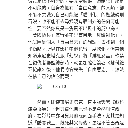
背景是密不可分的，要完全脫離「體制化」那是
不可能的，但身為擁有「自由意志」的人類，卻
不能不意識到自己可能被「體制化」的遊戲規則
吞沒，也不能不去尋找現有體制外的任何可能
性，要不然你只是一隻飛不出監牢的籠中鳥。
「美國隊長」其實並不是盲目地「反體制化」，
他試圖從個人「自由意志」的觀點，去找到一個
平衡點，所以在影片中他也曾一度軟化，但當他
知道東尼史塔克派「幻視」將「緋紅女巫」軟禁
在復仇者聯盟總部時，就更加確信簽署《蘇科維
亞協議》後，他們將會喪失「自由意志」，無法
在依自己的信念而戰。
然而，即使東尼史塔克一直主張簽署《蘇科
維亞協議》，但其實他自己也不是全然相信政
府，在影片中亦可見到他玩兩面手法，尤其是知
道「酷寒戰士」殺死其父母後，更是不管巴奇是