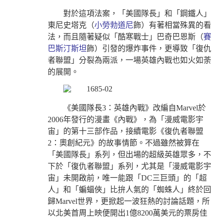
對於這項法案，「美國隊長」和「鋼鐵人」
東尼史塔克（
小勞勃道尼
飾）有著相當殊異的看
法，而且隨著疑似「酷寒戰士」巴奇巴恩斯（
賽
巴斯汀斯坦
飾）引發的爆炸事件，更導致「復仇
者聯盟」分裂為兩派，一場英雄內戰也如火如荼
的展開。
《美國隊長3：英雄內戰》改編自Marvel於
2006年發行的漫畫《內戰》，為「漫威電影宇
宙」的第十三部作品，接續電影《復仇者聯盟
2：奧創紀元》的故事情節。不過雖然被算在
「美國隊長」系列，但出場的超級英雄眾多，不
下於「復仇者聯盟」系列，尤其是「漫威電影宇
宙」未開啟前，唯一能跟「DC三巨頭」的「超
人」和「蝙蝠俠」比拚人氣的「蜘蛛人」終於回
歸Marvel世界，更掀起一波狂熱的討論話題，所
以北美首周上映便開出1億8200萬美元的票房佳