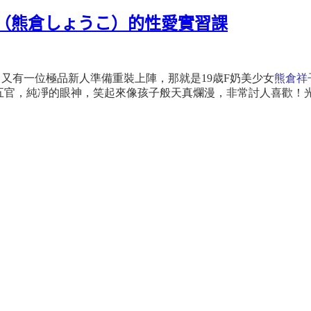
祥子（熊倉しょうこ）的性愛實習課
，又有一位極品新人準備重裝上陣，那就是
19
歳
F
奶美少女
熊倉祥
五官，純凈的眼神，笑起來像孩子般天真爛漫，非常討人喜歡！