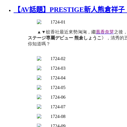
【AV話題】PRESTIGE新人熊倉
▲▼
蚊香社最近來勢洶洶，繼
凰香奈芽
之後
ステージ専屬デビュー
熊倉しょうこ
》，清秀的
你知道嗎？