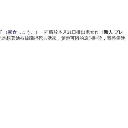
子（熊倉しょうこ）
，即將於本月
21
日推出處女作《
新人
プレ
光是想著她被蹂躪得死去活來，楚楚可憐的哀叫呻吟，我整個硬