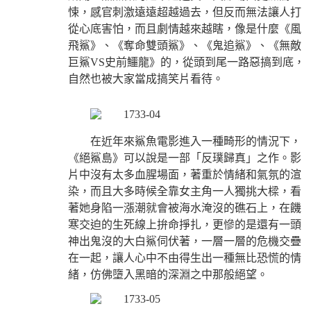
悚，感官刺激遠遠超越過去，但反而無法讓人打
從心底害怕，而且劇情越來越瞎，像是什麼《風
飛鯊》、《奪命雙頭鯊》、《鬼追鯊》、《無敵
巨鯊VS史前鱷龍》的，從頭到尾一路惡搞到底，
自然也被大家當成搞笑片看待。
在近年來鯊魚電影進入一種畸形的情況下，
《絕鯊島》可以說是一部「反璞歸真」之作。影
片中沒有太多血腥場面，著重於情緒和氣氛的渲
染，而且大多時候全靠女主角一人獨挑大樑，看
著她身陷一漲潮就會被海水淹沒的礁石上，在饑
寒交迫的生死線上拚命掙扎，更慘的是還有一頭
神出鬼沒的大白鯊伺伏著，一層一層的危機交疊
在一起，讓人心中不由得生出一種無比恐慌的情
緒，仿佛墮入黑暗的深淵之中那般絕望。