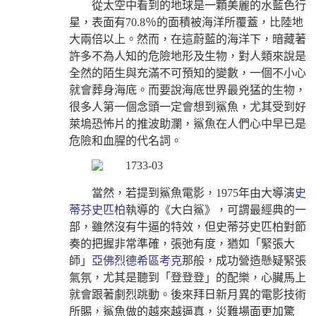
從太空中看到的地球是一顆美麗的水藍色行
星，表面有70.8％的面積被海洋所覆蓋，比陸地
大兩倍以上。然而，在這蔚藍的海洋下，暗藏著
許多不為人知的危險地形及生物，對人類來說是
全然的陌生與充滿不可預知的變數，一個不小心
就會葬身海底。而要說海底世界最兇猛的生物，
很多人第一個念頭一定會想到鯊魚，尤其受到好
萊塢恐怖片的推波助瀾，鯊魚在人們心中早已是
危險和血腥的代名詞。
當然，若提到鯊魚電影，1975年由大導演
史
蒂芬史匹柏
執導的《大白鯊》，可謂最經典的一
部，雖然沒有牛逼的特效，但史蒂芬史匹柏對節
奏的把握非常準確，張弛有度，猶如「緊張大
師」
亞佛烈德希區考克
那般，成功營造懸疑緊張
氣氛，尤其是聽到「登登登」的配樂，心臟馬上
就會跟著劇烈跳動。後來拜日新月異的電影技術
所賜，鯊魚做的越來越逼真，災難場面更加驚