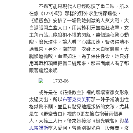
不過可能是現代人已經吃慣了重口味，所以
在像《127小時》那樣的野外求生情節過後，
《絕鯊島》安排了一場驚險刺激的人鯊大戰，大
白鯊張開血盆大口，用其鋒利牙齒瘋狂攻擊，女
主角南茜只能狼狽不堪的閃躲，整個過程驚心動
魄、險象環生，讓人看了心跳加速，緊張得喘不
過氣來。另外，南茜第一次碰上大白鯊襲擊，大
腿慘遭撕咬，血流如注，為了保住性命，她只好
用耳環和項鍊把傷口縫起來，那畫面讓人看了都
跟著痛起來呢！
或許是在《花邊教主》裡的壞壞富家女形象
太過突出，所以
布蕾克萊芙莉
那一陣子常演出性
格桀驁不馴，並且有點兒離經叛道的女孩，尤其
是在《野蠻告白》裡的O更左擁右抱著兩個男
人，大搞三人行。後來她接演《綠光戰警》與
萊
恩雷諾斯
墜入愛河，曾暫別銀光幕一段時間。沒