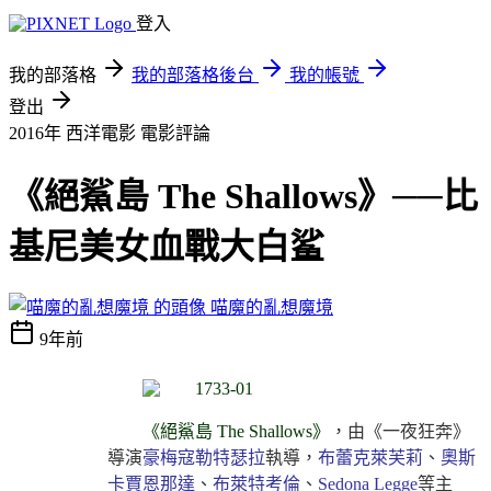
登入
我的部落格
我的部落格後台
我的帳號
登出
2016年 西洋電影
電影評論
《絕鯊島 The Shallows》──比
基尼美女血戰大白鲨
喵魔的亂想魔境
9年前
《絕鯊島 The Shallows》
，由《一夜狂奔》
導演
豪梅寇勒特瑟拉
執導，
布蕾克萊芙莉
、
奧斯
卡賈恩那達
、
布萊特考倫
、
Sedona Legge
等主