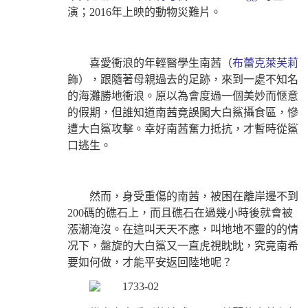
演；2016年上映的動物災難片。
喜愛衝浪的年輕醫學生南茜（
布蕾克萊芙莉
飾），跟隨著母親過去的足跡，來到一處不知名
的海灘勝地衝浪。原以為會度過一個美妙而愜意
的假期，但誰知道南茜竟誤闖大白鯊攝食區，慘
遭大白鯊攻擊。幸好南茜奮力抵抗，才暫時從鯊
口逃生。
然而，身受重傷的南茜，被困在離岸邊不到
200碼的礁石上，而且礁石在過幾小時後就會被
漲潮淹沒。在這叫天天不應，叫地地不靈的的情
况下，盤旋的大白鯊又一直虎視眈眈，究竟南希
要如何做，才能平安返回陸地呢？