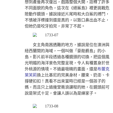
想到產後再次復出，戲路整個大開，詮釋了許多
不同面貌的角色，這次在《絕鯊島》裡更挑戰危
險動作鏡頭，據說接近片尾時和大白鯊的搏鬥，
不慎被浮標撞到還是真的，以致口鼻出血不止，
但她仍是咬牙拍完，非常了不起。
女主角南茜遇難的地方，據說是位在澳洲與
紐西蘭間的海域，一個叫做「豪勛爵島」的小
島。影片前半段透過各種鏡頭的切換，把這個風
光明媚的海洋景色完整呈現，令人有種置身於世
外桃源的情境。不過最吸睛的畫面，還是
布蕾克
萊芙莉
換上比基尼的完美身材，腰束、奶澎、卡
撐硬扣扣！真看不出來當時已經是一個孩子的
媽，而且只上過幾堂衝浪課程的她，在鏡頭前可
說是架式十足，會讓人誤以為是練家子。