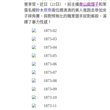
覺享受。近日（22日），前主播
脊山麻理子
和笨
蛋名模
鈴木奈奈
兩位嬌滴滴的美人竟跑去參加女
子摔角賽，與剽悍無比的職業選手捉對廝殺，演
繹了暴力性感！