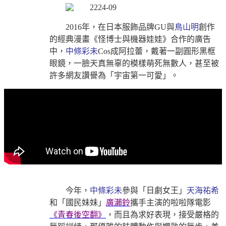
2016年，在日本服飾品牌GU與
鳥山明
創作
的經典漫畫《怪博士與機器娃娃》合作的廣告
中，
中條彩未
Cos成阿拉蕾，戴著一副圓形黑框
眼鏡，一臉天真無辜的模樣萌死無數人，甚至被
許多網友讚譽為「宇宙第一可愛」。
今年，
中條彩未
參與「日劇女王」
天海祐希
和「國民妹妹」
廣瀨鈴
攜手主演的啦啦隊電影
《青春後空翻》
，而且為求好表現，接受嚴格的