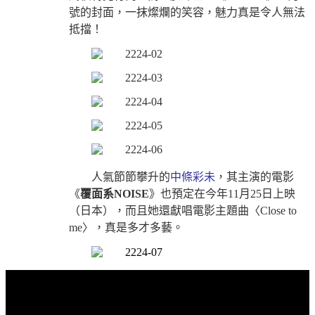
號的封面，一抹燦爛的笑容，魅力真是令人無法
抵擋！
人氣節節攀升的
中條彩未
，其主演的電影
《
覆面系NOISE
》也預定在今年11月25日上映
（日本），而且她還獻唱電影主題曲〈Close to
me〉，真是多才多藝。