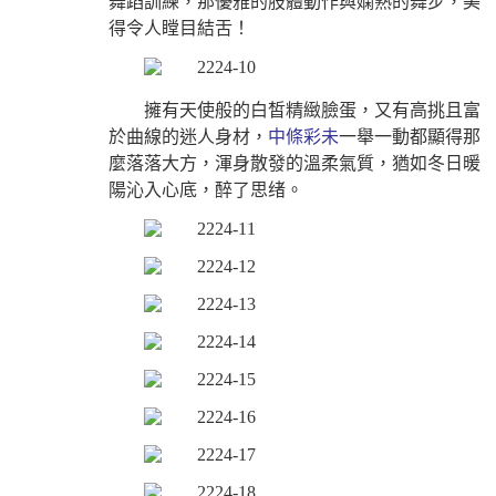
舞蹈訓練，那優雅的肢體動作與嫻熟的舞步，美
得令人瞠目結舌！
擁有天使般的白皙精緻臉蛋，又有高挑且富
於曲線的迷人身材，
中條彩未
一舉一動都顯得那
麼落落大方，渾身散發的溫柔氣質，猶如冬日暖
陽沁入心底，醉了思绪。