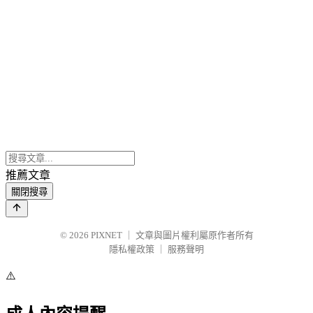
推薦文章
關閉搜尋
© 2026
PIXNET
｜
文章與圖片權利屬原作者所有
隱私權政策
｜
服務聲明
⚠️