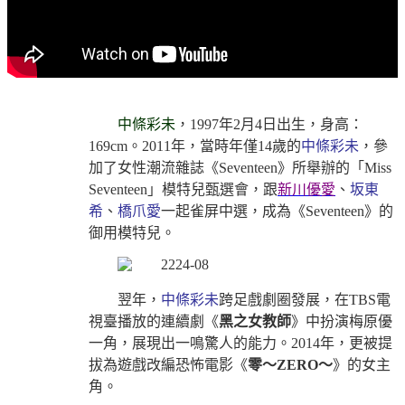
中條彩未
，1997年2月4日出生，身高：
169cm。2011年，當時年僅14歲的
中條彩未
，參
加了女性潮流雜誌《Seventeen》所舉辦的「Miss
Seventeen」模特兒甄選會，跟
新川優愛
、
坂東
希
、
橋爪愛
一起雀屏中選，成為《Seventeen》的
御用模特兒。
翌年，
中條彩未
跨足戲劇圈發展，在TBS電
視臺播放的連續劇《
黑之女教師
》中扮演梅原優
一角，展現出一鳴驚人的能力。2014年，更被提
拔為遊戲改編恐怖電影《
零～ZERO～
》的女主
角。