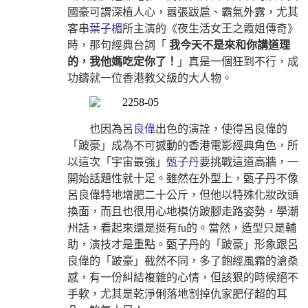
國豪可謂深植人心，囂張跋扈、霸氣外露，尤其
客串
葉子楣
所主演的《夜生活女王之霞姐傳奇》
時，那句經典台詞「
我今天不是來和你講道理
的，我他媽吃定你了！
」真是一個狂到不行，成
功鑄就一位香港教父級的大人物。
也因為
呂良偉
出色的演詮，使得呂良偉的
「跛豪」成為不可撼動的香港電影經典角色，所
以這次「宇宙最強」
甄子丹
要挑戰這道高牆，一
開始話題性就十足。雖然在外型上，甄子丹不像
呂良偉特地增肥二十公斤，但他以特殊化妝改頭
換面，而且也很用心地模仿跛腳走路姿勢，學潮
州話，看起來還是挺有fu的。當然，造型只是輔
助，演技才是重點。甄子丹的「跛豪」形象跟呂
良偉的「跛豪」截然不同，多了飽經風霜的滄桑
感，有一份糾結複雜的心情，但該狠的時候絕不
手軟，尤其是乾淨俐落地割掉仇家肥仔超的耳