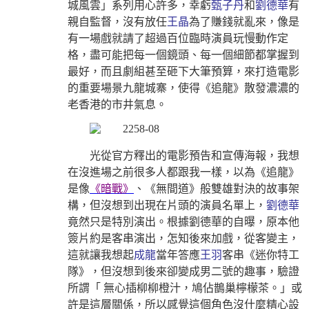
城風雲」系列用心許多，幸虧
甄子丹
和
劉德華
有
親自監督，沒有放任
王晶
為了賺錢就亂來，像是
有一場戲就請了超過百位臨時演員玩慢動作定
格，盡可能把每一個鏡頭、每一個細節都掌握到
最好，而且劇組甚至砸下大筆預算，來打造電影
的重要場景九龍城寨，使得《追龍》散發濃濃的
老香港的市井氣息。
光從官方釋出的電影預告和宣傳海報，我想
在沒進場之前很多人都跟我一樣，以為《追龍》
是像
《暗戰》
、《無間道》般雙雄對決的故事架
構，但沒想到出現在片頭的演員名單上，
劉德華
竟然只是特別演出。根據劉德華的自曝，原本他
簽片約是客串演出，怎知後來加戲，從客變主，
這就讓我想起
成龍
當年答應
王羽
客串《迷你特工
隊》，但沒想到後來卻變成男二號的趣事，驗證
所謂「 無心插柳柳橙汁，鳩佔鵲巢檸檬茶。」或
許是這層關係，所以感覺這個角色沒什麼精心設