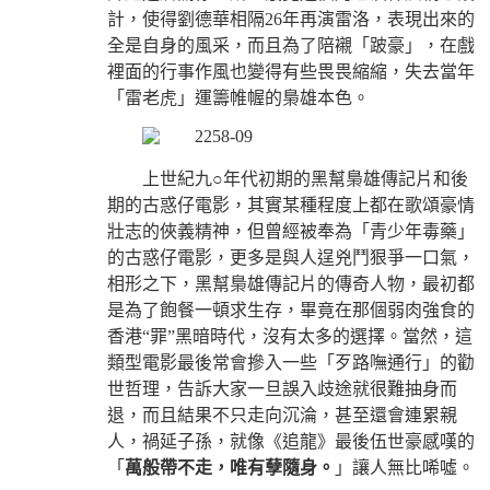
計，使得劉德華相隔26年再演雷洛，表現出來的
全是自身的風采，而且為了陪襯「跛豪」，在戲
裡面的行事作風也變得有些畏畏縮縮，失去當年
「雷老虎」運籌帷幄的梟雄本色。
上世紀九○年代初期的黑幫梟雄傳記片和後
期的古惑仔電影，其實某種程度上都在歌頌豪情
壯志的俠義精神，但曾經被奉為「青少年毒藥」
的古惑仔電影，更多是與人逞兇鬥狠爭一口氣，
相形之下，黑幫梟雄傳記片的傳奇人物，最初都
是為了飽餐一頓求生存，畢竟在那個弱肉強食的
香港“罪”黑暗時代，沒有太多的選擇。當然，這
類型電影最後常會摻入一些「歹路嘸通行」的勸
世哲理，告訴大家一旦誤入歧途就很難抽身而
退，而且結果不只走向沉淪，甚至還會連累親
人，禍延子孫，就像《追龍》最後伍世豪感嘆的
「
萬般帶不走，唯有孽隨身。
」讓人無比唏噓。