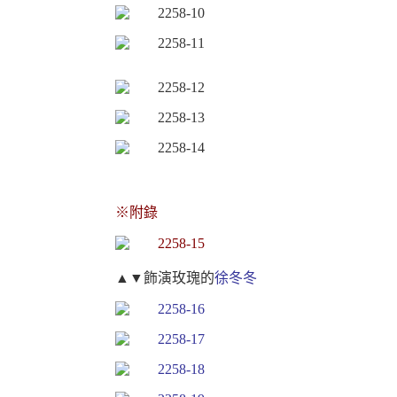
※附錄
▲▼飾演玫瑰的
徐冬冬