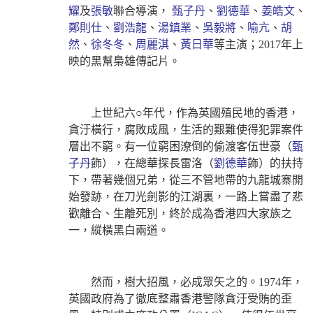
耀
及
張敏
聯合導演，
甄子丹
、
劉德華
、
姜皓文
、
鄭則仕
、
劉浩龍
、
湯鎮業
、
吳毅將
、
喻亢
、
胡
然
、
徐冬冬
、
周麗淇
、
黃日華
等主演；2017年上
映的黑幫梟雄傳記片。
上世紀六○年代，作為英國殖民地的香港，
貪汙橫行，腐敗成風，生活的艱難使得犯罪案件
層出不窮。有一位窮困潦倒的偷渡客伍世豪（
甄
子丹
飾），在總華探長雷洛（
劉德華
飾）的扶持
下，帶著幾個兄弟，從三不管地帶的九龍城寨開
始發跡，在刀光劍影的江湖裏，一路上嘗盡了悲
歡離合、生離死別，終於成為香港四大家族之
一，縱橫黑白兩道。
然而，樹大招風，必成眾矢之的。1974年，
英國政府為了徹底整肅香港警隊貪汙受賄的歪