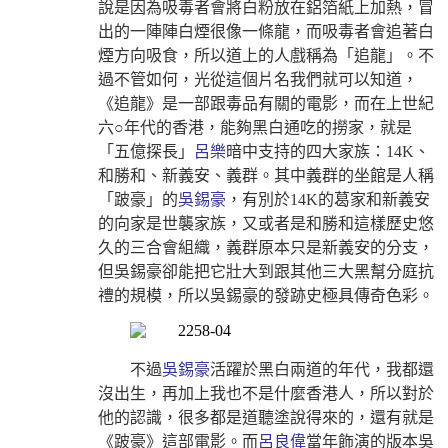
說是因為吸毒者會將白粉放在鋁箔紙上加熱，冒
出的一陣陣白煙很像一條龍，而吸毒者會追著白
煙方向吸食，所以道上的人戲稱為「追龍」。不
過不管如何，光從這個片名我們就可以知道，
《追龍》是一部跟毒品有關的電影，而在上世紀
六○年代的香港，能夠黑白通吃的撈家，就是
「五億探長」
呂樂
暗中支持的四大家族：14K、
和勝和、新義安、義群。其中義群的坐館是人稱
「跛豪」的
吳錫豪
，有別於14K的葛家和新義安
的向家是世襲家族，又或者是和勝和這樣歷史悠
久的三合會組織，義群原本只是新義安的分支，
但吳錫豪卻能把它壯大到跟其他三大黑幫分庭抗
禮的規模，所以吳錫豪的發跡史極具傳奇色彩。
不過
吳錫豪
活躍於黑白兩道的年代，我都還
沒出生，再加上我也不是什麼香港人，所以對於
他的認識，很多都是道聽塗說得來的，還有就是
《跛豪》這部電影。而
呂良偉
當年飾演的版本吳