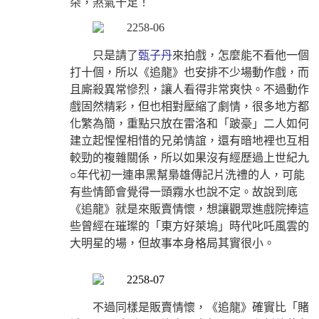
朵，煞氣十足！
只是請了
甄子丹
來拍戲，怎麼能不看他一個
打十個，所以《追龍》也安排不少場動作戲，而
且廝殺異常慘烈，讓人看得非常爽快。不過動作
戲固然精彩，但也相對壓縮了劇情，很多地方都
化繁為簡，重點只放在雷洛和「跛豪」二人如何
建立起惺惺相惜的兄弟情誼，還有暗地裡也互相
較勁的複雜關係，所以如果沒有經歷過上世紀九
○年代初一連串黑幫梟雄傳記片洗禮的人，可能
有些情節會覺得一頭霧水也說不定。故說到底
《追龍》就是來販賣情懷，想讓觀眾進戲院捧這
些曾經在璀璨的「東方好萊塢」時代叱吒風雲的
大明星的場，但故事本身格局其實很小。
不過同樣是販賣情懷，《追龍》確實比「賭