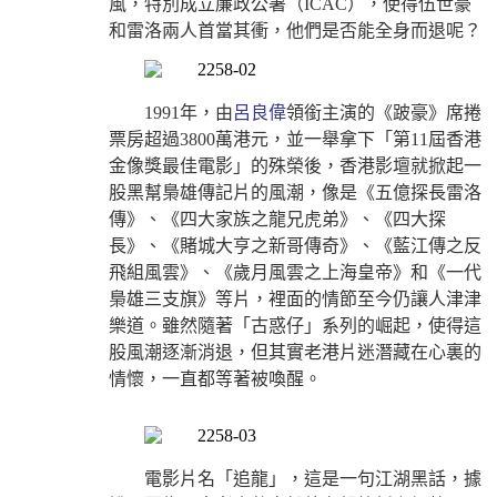
風，特別成立廉政公署（ICAC），使得伍世豪
和雷洛兩人首當其衝，他們是否能全身而退呢？
1991年，由
呂良偉
領銜主演的《跛豪》席捲
票房超過3800萬港元，並一舉拿下「第11屆香港
金像獎最佳電影」的殊榮後，香港影壇就掀起一
股黑幫梟雄傳記片的風潮，像是《五億探長雷洛
傳》、《四大家族之龍兄虎弟》、《四大探
長》、《賭城大亨之新哥傳奇》、《藍江傳之反
飛組風雲》、《歲月風雲之上海皇帝》和《一代
梟雄三支旗》等片，裡面的情節至今仍讓人津津
樂道。雖然隨著「古惑仔」系列的崛起，使得這
股風潮逐漸消退，但其實老港片迷潛藏在心裏的
情懷，一直都等著被喚醒。
電影片名「追龍」，這是一句江湖黑話，據