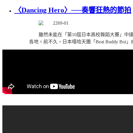
〈Dancing Hero〉──奏響狂熱的節拍
雖然未能在「第10屆日本高校舞蹈大賽」中
各地。前不久，日本嘻哈天團「Beat Buddy Boi