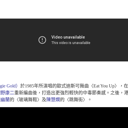
e Gold）
於1985年所演唱的歐式迪斯可舞曲〈Eat You Up
飼野康二
重新編曲後，打造出更強烈輕快的中毒節奏感。之後，
錢幽蘭
的〈玻璃舞鞋〉及
陳慧嫻
的〈跳舞街〉。