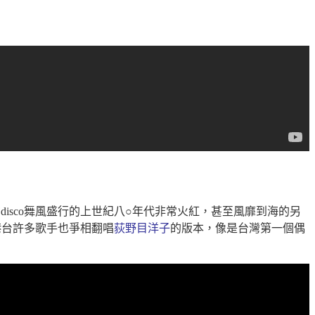
〉，在disco舞風盛行的上世紀八○年代非常火紅，甚至風靡到海的另
港台許多歌手也爭相翻唱
荻野目洋子
的版本，像是台灣第一個偶