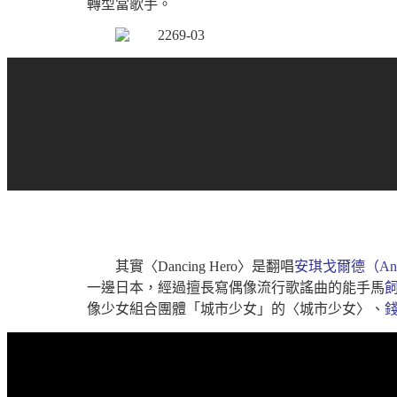
轉型當歌手。
其實〈Dancing Hero〉是翻唱
安琪戈爾德（Angi
一邊日本，經過擅長寫偶像流行歌謠曲的能手馬
像少女組合團體「城市少女」的〈城市少女〉、