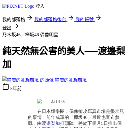
登入
我的部落格
我的部落格後台
我的帳號
登出
乃木坂46／櫸坂46
偶像明星
純天然無公害的美人──渡邊梨
加
喵魔的亂想魔境
8年前
在日本娛樂圈，偶像搶攻寫真市場是很常見
的事情，前年成軍的「欅坂
46
」最近也宣布參
戰，由
渡邊梨加
打頭陣，將於下個月
5
日推出個