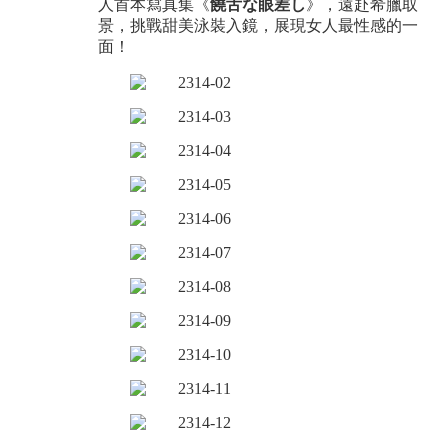
人首本寫真集《
饒舌な眼差し
》，遠赴希臘取
景，挑戰甜美泳裝入鏡，展現女人最性感的一
面！