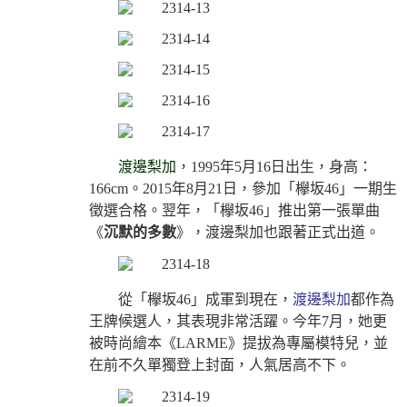
渡邊梨加
，1995年5月16日出生，身高：
166cm。2015年8月21日，參加「欅
坂
46」一期生
徵選合格。翌年，「欅
坂
46」推出第一張單曲
《
沉默的多數
》，渡邊梨加也跟著正式出道。
從「欅
坂
46」成軍到現在，
渡邊梨加
都作為
王牌候選人，其表現非常活躍。今年7月，她更
被時尚繪本《LARME》提拔為專屬模特兒，並
在前不久單獨登上封面，人氣居高不下。