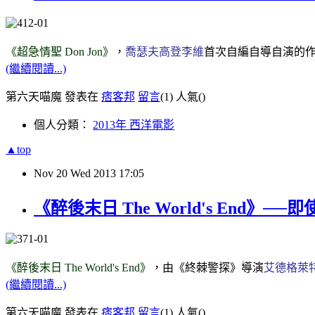
《超急情聖 Don Jon》
，
喬瑟夫高登李維
首次自編自導自演的
(繼續閱讀...)
第六天喵魔 發表在
痞客邦
留言
(1)
人氣(
)
個人分類：
2013年 西洋電影
▲top
Nov
20
Wed
2013
17:05
《醉後末日 The World's End
《醉後末日 The World's End》
，由《終棘警探》導演
艾德格萊
(繼續閱讀...)
第六天喵魔 發表在
痞客邦
留言
(1)
人氣(
)