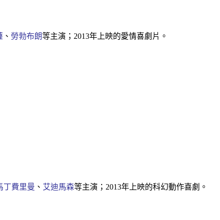
薩
、
勞勃布朗
等主演；2013年上映的愛情喜劇片。
馬丁費里曼
、
艾迪馬森
等主演；2013年上映的科幻動作喜劇。