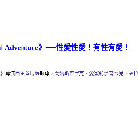
ual Adventure》──性愛性愛！有性有愛！
ia》導演
西恩蓋瑞堤
執導，
喬納斯查尼克
、
愛蜜莉漢普雪兒
、
薩