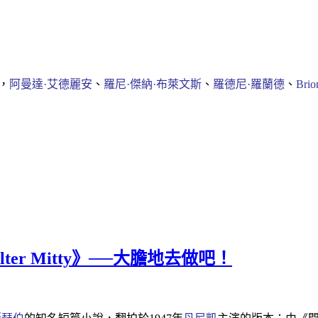
，
阿曼達·艾德麗安
、
羅尼·傑納·布萊文斯
、
羅德尼·羅蘭德
、
Brio
 Walter Mitty》──大膽地去做吧！