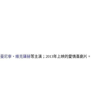
拉曼尼寧
、
維克薩赫
等主演；2013年上映的愛情喜劇片。