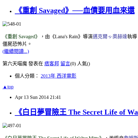
《重創 Savaged》──血債要用血來還
《重創 Savaged》
，由《Lana's Rain》導演
邁克爾·s·奧赫達
執導
僵屍恐怖片。
(繼續閱讀...)
第六天喵魔 發表在
痞客邦
留言
(0)
人氣(
)
個人分類：
2013年 西洋電影
▲top
Apr
13
Sun
2014
21:41
《白日夢冒險王 The Secret Life of