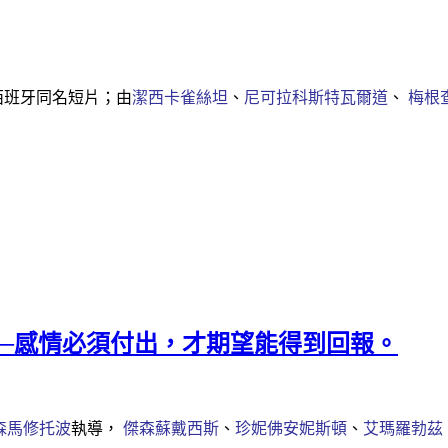
西班牙同名短片；由
潔西卡雀絲坦
、
尼可拉科斯特瓦爾道
、
梅根
ers》──感情必須付出，才期望能得到回報。
森馬修托波
執導，
傑森蘇戴西斯
、
珍妮佛安妮斯頓
、
艾瑪羅勃茲