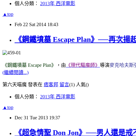
個人分類：
2013年 西洋電影
▲top
Feb
22
Sat
2014
18:43
《鋼鐵墳墓 Escape Plan》──再次
《鋼鐵墳墓 Escape Plan》
，由
《現代驅魔師》
導演
麥克哈夫斯
(繼續閱讀...)
第六天喵魔 發表在
痞客邦
留言
(1)
人氣(
)
個人分類：
2013年 西洋電影
▲top
Dec
31
Tue
2013
19:37
《超急情聖 Don Jon》──男人還是