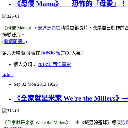
《母侵 Mama》──恐怖的「母愛」！
《母侵 Mama》
，
安迪馬希提
執導首部長片，改編自己創作的
怖懸疑片。
(繼續閱讀...)
第六天喵魔 發表在
痞客邦
留言
(0)
人氣(
)
個人分類：
2013年 西洋電影
▲top
Sep
02
Mon
2013
19:26
《全家就是米家 We're the Mill
《全家就是米家 We're the Millers》
，由《鐵男躲避球》導演
勞