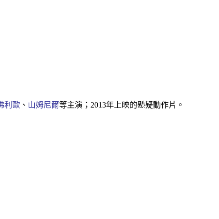
佛利歐
、
山姆尼爾
等主演；2013年上映的懸疑動作片。