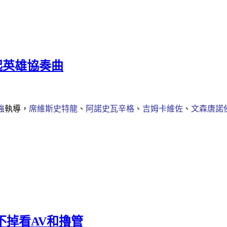
揚起英雄協奏曲
強
執導，
席維斯史特龍
、
阿諾史瓦辛格
、
吉姆卡維佐
、
文森唐諾
戒不掉看AV和擼管