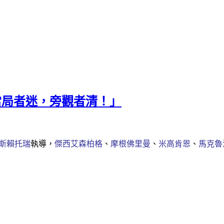
──「當局者迷，旁觀者清！」
斯賴托瑞
執導，
傑西艾森柏格
、
摩根佛里曼
、
米高肯恩
、
馬克魯