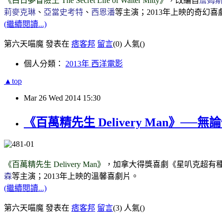
《白日夢冒險王 The Secret Life of Walter Mitty》
，改編自
詹姆
莉麥克琳
、
亞當史考特
、
西恩潘
等主演；2013年上映的奇幻喜
(繼續閱讀...)
第六天喵魔 發表在
痞客邦
留言
(0)
人氣(
)
個人分類：
2013年 西洋電影
▲top
Mar
26
Wed
2014
15:30
《百萬精先生 Delivery Man》
《百萬精先生 Delivery Man》
，加拿大得獎喜劇《星叭克超有
森
等主演；2013年上映的溫馨喜劇片。
(繼續閱讀...)
第六天喵魔 發表在
痞客邦
留言
(3)
人氣(
)