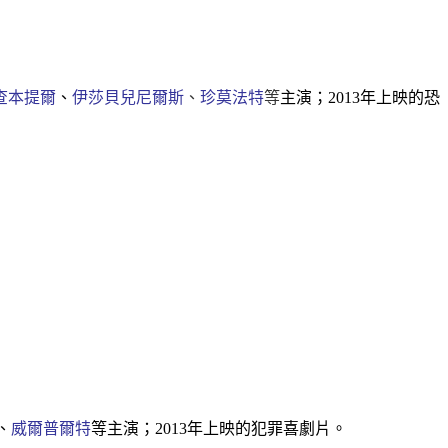
查本提爾
、
伊莎貝兒尼爾斯
、
珍莫法特
等
主演；2013年上映的恐
、
威爾普爾特
等主演；2013年上映的犯罪喜劇片。