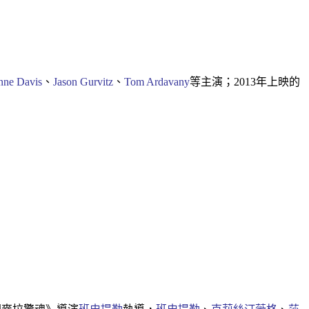
nne Davis
、
Jason Gurvitz
、
Tom Ardavany
等主演；2013年上映的