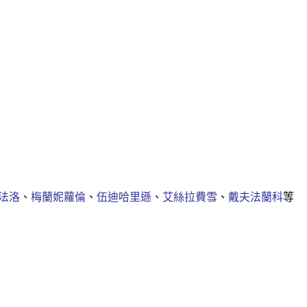
法洛
、
梅蘭妮蘿倫
、
伍迪哈里遜
、
艾絲拉費雪
、
戴夫法蘭科
等