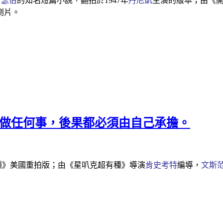
斯瑟伯
的知名短篇小說，翻拍於1947年
丹尼凱
主演的版本；由《
劇片。
──無論做任何事，後果都必須由自己承擔。
種》美國重拍版；由《星叭克超有種》導演
肯史考特
編導，
文斯