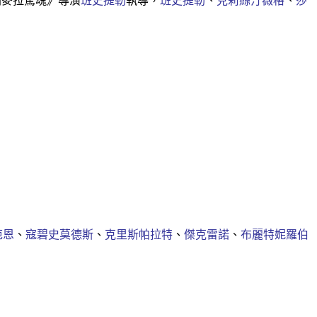
開麥拉驚魂》導演
班史提勒
執導，
班史提勒
、
克莉絲汀薇格
、
莎
范恩
、
寇碧史莫德斯
、
克里斯帕拉特
、
傑克雷諾
、
布麗特妮羅伯