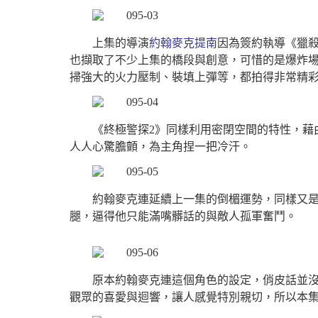
上集的導演
約翰麥克提南
因為簽約執導《獵
也擷取了不少上集的橋段與創意，可惜的是爆炸
掃強大的火力壓制、裝填上彈等，都拍得非常精
《終極警探2》同樣利用密閉空間的特性，藉
人人心驚膽顫，為主角捏一把冷汗。
約翰麥克連延續上一集的倒楣運勢，同樣又
腿，逼得他只能滿嘴髒話的與敵人孤軍奮鬥。
原本約翰麥克連這個角色的設定，俏皮話並
觀眾的喜愛與迴響，讓人感覺特別親切，所以本