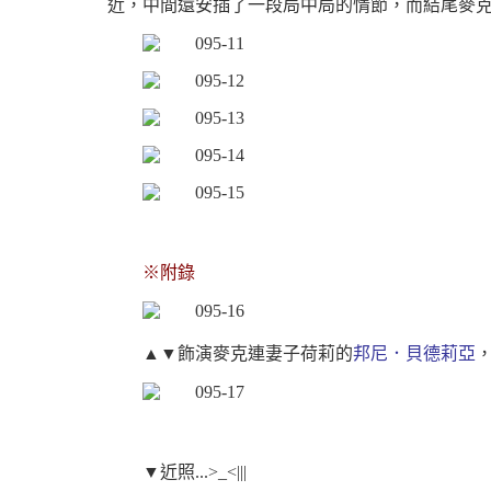
近，中間還安插了一段局中局的情節，而結尾麥
※附錄
▲▼飾演麥克連妻子荷莉的
邦尼．貝德莉亞
▼
近照
...>_<|||