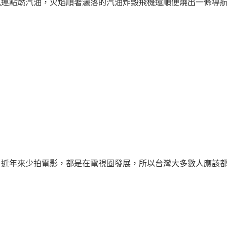
克連點燃汽油，火焰順著灑落的汽油炸毀飛機還順便燒出一條導
，近年來少拍電影，都是在電視圈發展，所以台灣大多數人應該