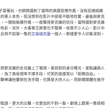
猴子耍著玩，也稍微諷刺了當時的美國官僚作風，沒有迅速組織
毅的軍人本色，但沒想到在影片中卻是不斷地吃鱉，最後與麥克
思，一開始裝模作樣，一度獲得麥克連的信任，當時還對麥克連
的色彩。另外，大毒梟艾將軍也不簡單，收買不少人心，影片中
，反倒不如第一集的
艾倫瑞克曼
一個人，那樣更
令人印象深刻。
者把麥克連的女兒搬上了電視，害荷莉的身分曝光，差點讓兩人
化，為了高收視率不擇手段，可笑的是還常以「新聞自由」、
電擊棒讓他暈倒在洗手間，也算是大快人心，而新聞媒體在格守
的陰謀、更大的災難，也更加的千鈞一髮。劇情上跟第一集很相