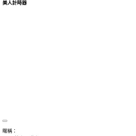
美人計時器
暱稱：