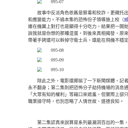
故事中反派角色依舊是狠毒和狡詐，更襯托出
和應變能力。不過本集的恐怖份子領導施上校（
連在機翼上對打也是顯得十分吃力，結果把一開
說我就是你想的那種混蛋，到後來真相揭發，原
帶著手銬還可以幹掉守衛士兵，還能在飛機不穩
除此之外，電影還揶揄了一下新聞媒體，記
永不翻身；第二集則把恐怖分子劫持機場的消息
「大眾有知的權利」等藉口來遮羞，但實際上卻
職業操守時，也別忽略了人情世故、道德良知。
第二集認真來說算是系列最漏洞百出的一集