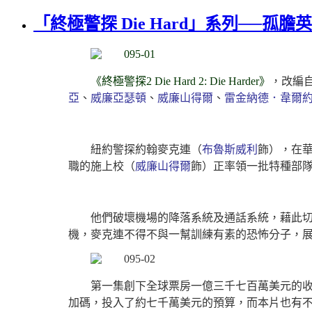
「終極警探 Die Hard」系列──孤膽英雄的
《終極警探2 Die Hard 2: Die Harder》
，改編
亞
、
威廉亞瑟頓
、
威廉山得爾
、
雷金納德．韋爾
紐約警探約翰麥克連（
布魯斯威利
飾），在
職的施上校（
威廉山得爾
飾）正率領一批特種部
他們破壞機場的降落系統及通話系統，藉此
機，麥克連不得不與一幫訓練有素的恐怖分子，
第一集創下全球票房一億三千七百萬美元的
加碼，投入了約七千萬美元的預算，而本片也有