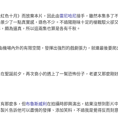
殺紅色十月》而放棄本片，因此由
雷尼哈尼
接手，雖然本集多了
場景少了一點真實感，遜色不少。不過陽剛味十足的槍戰駁火卻
彩，頗為逼真，所以這兩集也算是各有千秋。
由機場內外的有限空間，發揮出強烈的戲劇張力，就連最後要爬
是在聖誕前夕，再次衰小的遇上了一幫恐怖份子，老婆又那麼剛
沒有那麼多，但
布魯斯威利
在拍攝時即興演出，結果沒想到影片
集製片告訴他可以盡情的發揮、添加笑料，不過我是覺得反而刻