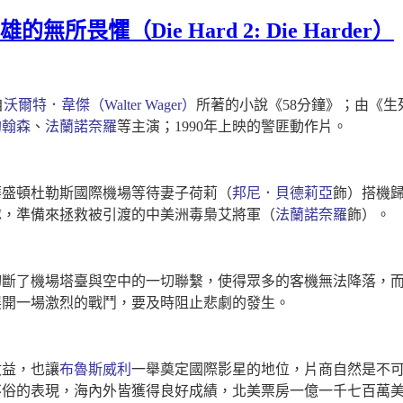
無所畏懼（Die Hard 2: Die Harder）
自
沃爾特．韋傑（Walter Wager）
所著的小說《58分鐘》；由《生死極
約翰森
、
法蘭諾奈羅
等主演；1990年上映的警匪動作片。
華盛頓杜勒斯國際機場等待妻子荷莉（
邦尼．貝德莉亞
飾）搭機
隊，準備來拯救被引渡的中美洲毒梟艾將軍（
法蘭諾奈羅
飾）。
切斷了機場塔臺與空中的一切聯繫，使得眾多的客機無法降落，
展開一場激烈的戰鬥，要及時阻止悲劇的發生。
收益，也讓
布魯斯威利
一舉奠定國際影星的地位，片商自然是不
不俗的表現，海內外皆獲得良好成績，北美票房一億一千七百萬