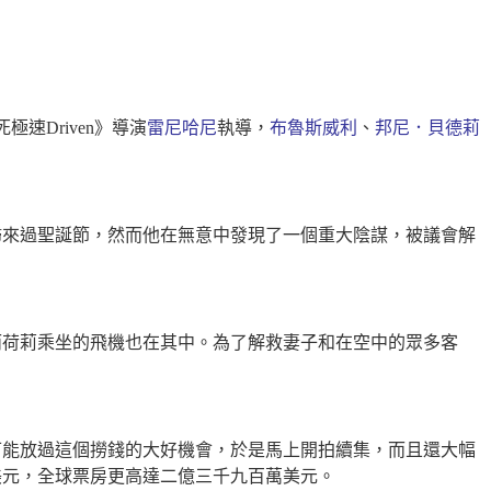
速Driven》導演
雷尼哈尼
執導，
布魯斯威利
、
邦尼．貝德莉
歸來過聖誕節，然而他在無意中發現了一個重大陰謀，被議會解
而荷莉乘坐的飛機也在其中。為了解救妻子和在空中的眾多客
可能放過這個撈錢的大好機會，於是馬上開拍續集，而且還大幅
美元，全球票房更高達二億三千九百萬美元。