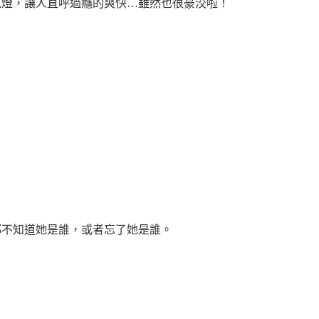
航燈，讓人直呼過癮的爽快…雖然也很豪洨啦！
都不知道她是誰，或者忘了她是誰。