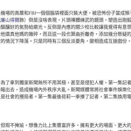
機場的高層和FBI一個個腦袋裡面只裝大便，被恐怖份子當成
威廉山得爾
飾）倒是沒啥表現，片頭裸體練武的鏡頭，塑造出剛
始醞釀好的氣勢給磨光。反倒是內應的關少校比較讓我覺得有意
來他還真他媽的雜碎，而且這一段也算曲折離奇，添加幾分懸疑
定的情況下降落。只是同時有三個反派要角，變相造成互搶戲份
者為了拿到獨家新聞無所不用其極，甚至是侵犯人權，第一集記
通報出去，造成機場內外秩序大亂。新聞媒體常將社會事件娛樂
只是社會的攪局者。第一集最後荷莉一拳揍了記者，第二集換用
，但瑕不掩瑜，想像力比上集豐富許多，擁有更大的場面、更大