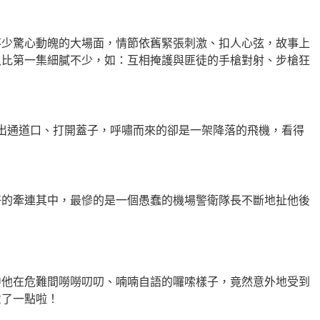
不少驚心動魄的大場面，情節依舊緊張刺激、扣人心弦，故事上
又比第一集細膩不少，如：互相掩護與匪徒的手槍對射、步槍狂
出通道口、打開蓋子，呼嘯而來的卻是一架降落的飛機，看得
好的牽連其中，最慘的是一個愚蠢的機場警衛隊長不斷地扯他後
中他在危難間嘮嘮叨叨、喃喃自語的囉嗦樣子，竟然意外地受到
意了一點啦
！