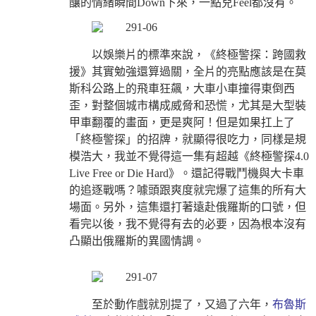
釀的情緒瞬間Down下來，一點兒Feel都沒有。
以娛樂片的標準來說，《終極警探：跨國救
援》其實勉強還算過關，全片的亮點應該是在莫
斯科公路上的飛車狂飆，大車小車撞得東倒西
歪，對整個城市構成威脅和恐慌，尤其是大型裝
甲車翻覆的畫面，更是爽阿！但是如果扛上了
「終極警探」的招牌，就顯得很吃力，同樣是規
模浩大，我並不覺得這一集有超越《終極警探4.0
Live Free or Die Hard》。還記得戰鬥機與大卡車
的追逐戰嗎？噱頭跟爽度就完爆了這集的所有大
場面。另外，這集還打著遠赴俄羅斯的口號，但
看完以後，我不覺得有去的必要，因為根本沒有
凸顯出俄羅斯的異國情調。
至於動作戲就別提了，又過了六年，
布魯斯