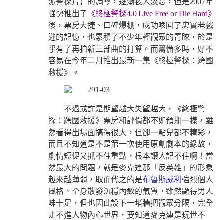
派警探片】的凋零，逐漸被人淡忘，但是2007年
強勢推出了
《終極警探4.0 Live Free or Die Hard》
後，票房大捷、口碑爆棚，成功喚回了忠實老戲
迷的記憶，也累積了不少年輕觀眾的青睞，於是
乎有了再拍新三部曲的打算。而籌備多時，好不
容易在今年二月推出最新一集《終極警探：跨國
救援》。
不過或許是期望越大失望越大，《終極警
探：跨國救援》票房和評價都不如預期一樣，雖
然看得出場面搞得很大，但卻一點兒都不精彩，
而且不知道是不是第一次使用原創劇本的緣故，
劇情短促又抓不住重點，根本讓人記不住啊！當
然最大的問題，就是麥克連那「反英雄」的形象
越來越薄弱，取而代之的是
布魯斯威利
強烈個人
風格，全身散發沉穩內斂的氣質，雖然顯得男人
味十足，但也因此設下一堵牆把觀眾分隔，完全
走不進人物內心世界，要知道麥克連是玩世不