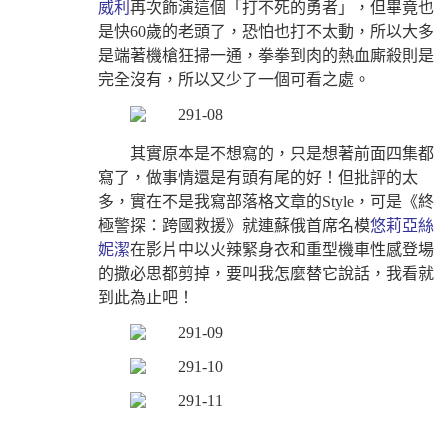
威利
再次飾演這個「打不死的勇者」，但畢竟也
是快60歲的老頭了，恐怕也打不太動，所以大多
是端著機槍狂掃一通，拳拳到肉的熱血廝殺則是
完全沒有，所以又少了一個可看之處。
其實原本是不想寫的，只是想著前面四集都
寫了，做事情還是有頭有尾的好！但批評的太
多，實在不是我寫部落格文章的Style，可是《終
極警探：跨國救援》就連蘇俄首席名模
悠莉亞絲
妮潔
在影片中以火辣緊身衣和重型機車性感登場
的撒必思都剪掉，要叫我怎麼替它說話，我看就
到此為止吧！