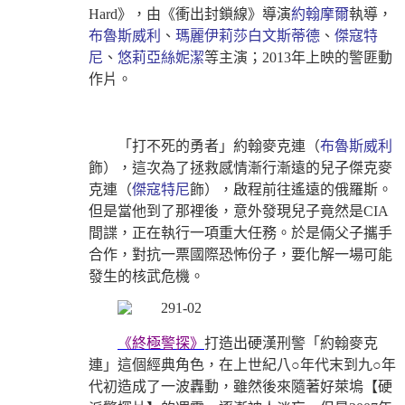
Hard》，由《衝出封鎖線》導演
約翰摩爾
執導，
布魯斯威利
、
瑪麗伊莉莎白文斯蒂德
、
傑寇特
尼
、
悠莉亞絲妮潔
等主演；2013年上映的警匪動
作片。
「打不死的勇者」約翰麥克連（
布魯斯威利
飾），這次為了拯救感情漸行漸遠的兒子傑克麥
克連（
傑寇特尼
飾），啟程前往遙遠的俄羅斯。
但是當他到了那裡後，意外發現兒子竟然是CIA
間諜，正在執行一項重大任務。於是倆父子攜手
合作，對抗一票國際恐怖份子，要化解一場可能
發生的核武危機。
《終極警探》
打造出硬漢刑警「約翰麥克
連」這個經典角色，在上世紀八○年代末到九○年
代初造成了一波轟動，雖然後來隨著好萊塢【硬