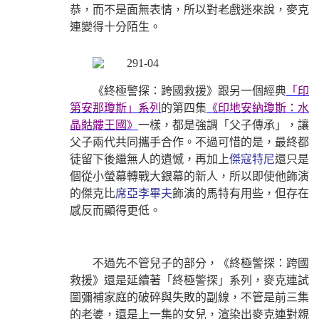
恭，而不是面無表情，所以對老戲迷來說，麥克
連變得十分陌生。
《終極警探：跨國救援》跟另一個經典
「印
第安那瓊斯」系列
的第四集
《印地安納瓊斯：水
晶骷髏王國》
一樣，都是強調「父子傳承」，讓
父子兩代共同攜手合作。不過可惜的是，最終都
徒留下後繼無人的遺憾，再加上
傑寇特尼
還只是
個從小螢幕轉戰大銀幕的新人，所以即使他飾演
的傑克比
席亞李畢夫
飾演的馬特有用些，但存在
感反而顯得更低。
不過先不管兒子的部分，《終極警探：跨國
救援》還是延續著「終極警探」系列，麥克連試
圖彌補家庭的破碎與失敗的副線，不管是前三集
的老婆，還是上一集的女兒，渲染出麥克連對親