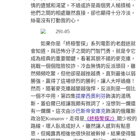
情的遺憾和渴望。不過或許是兩個男人槌摃槌，
他們之間的相處雖然直接，卻也顯得十分冷淡，
絲毫沒有打動我的心。
如果你是「終極警探」系列電影的老戲迷就
會知道，與恐怖分子之間的鬥智鬥勇，就是令它
成為經典的重要關鍵。看著其貌不揚的麥克連，
挑戰一個個陰險狡詐、冷血無情的反派頭目，雖
然頻頻吃鱉，但他卻是越挫越勇，直到最後以弱
勝強，贏得了這場慘烈的勝利，讓人大呼過癮！
然而，隨著麥克連越變越強悍，反派則是一個比
一個不中用，第四集
提摩西奧利芬
飾演的湯瑪
斯‧蓋伯爾已經讓我頗有微詞了，沒想到一爛還
有一爛爛。這次由
沙巴斯帝安庫克
飾演的俄羅斯
政治犯Komarov，走得是
《終極警探2》
關少校的
路線，壞人臥底成好人，雖然讓人感到有點意
思，但揭露真相後他很快就被幹掉，結果使得醞