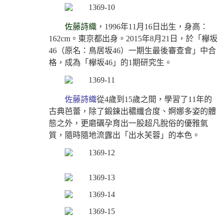
佐藤詩織
，1996年11月16日出生，身高：
162cm。東京都出身。2015年8月21日，於「欅
坂
46（原名：鳥居
坂
46）一期生最後審查會」中合
格，成為「欅坂46」的1期研究生。
佐藤詩織
從4歲到15歲之間，學習了11年的
古典芭蕾，除了鍛鍊出穠纖合度、婀娜多姿的體
態之外，更磨礪孕育出一股超凡脫俗的優雅氣
質，隨時隨地流露出「出水芙蓉」的本色。