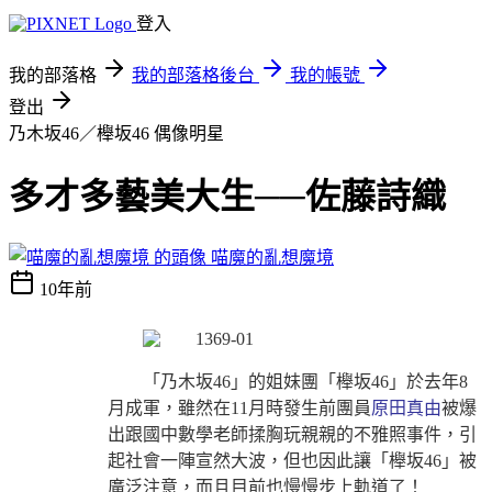
登入
我的部落格
我的部落格後台
我的帳號
登出
乃木坂46／櫸坂46
偶像明星
多才多藝美大生──佐藤詩織
喵魔的亂想魔境
10年前
「乃木
坂
46」的姐妹團「櫸
坂
46」於去年8
月成軍，雖然在11月時發生前團員
原田真由
被爆
出跟國中數學老師揉胸玩親親的不雅照事件，引
起社會一陣宣然大波，但也因此讓「櫸
坂
46」被
廣泛注意，而且目前也慢慢步上軌道了！